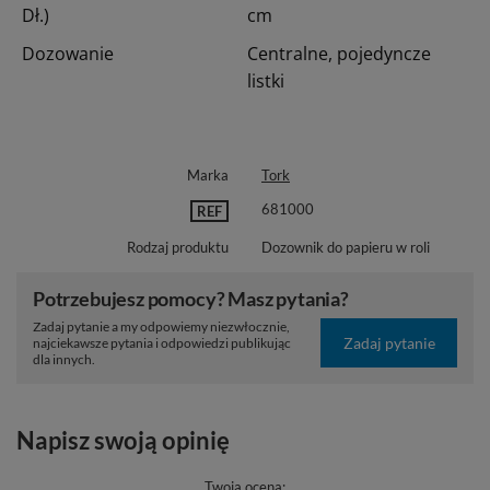
Dł.)
cm
Dozowanie
Centralne, pojedyncze
listki
Marka
Tork
681000
REF
Rodzaj produktu
Dozownik do papieru w roli
Potrzebujesz pomocy? Masz pytania?
Zadaj pytanie a my odpowiemy niezwłocznie,
Zadaj pytanie
najciekawsze pytania i odpowiedzi publikując
dla innych.
Napisz swoją opinię
Twoja ocena: