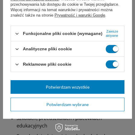
przechowywania lub dostępu do cookie w Twojej przeglądarce.
Wytrzymałość i ochrona:
Solidna obudowa
Więcej informacji na temat warunków i prywatności można
znaleźć także na stronie
Prywatność i warunki Google
.
chroni rolkę przed zanieczyszczeniami, wilgocią z
zewnątrz oraz ewentualnymi aktami wandalizmu.
Zawsze
Funkcjonalne pliki cookie (wymagane)
aktywne
Gdzie najlepiej sprawdzi się dozownik Tork
Analityczne pliki cookie
Dzięki swoim kompaktowym wymiarom i dużej
wydajności system T9 jest niezwykle uniwersalny.
Reklamowe pliki cookie
Idealnie sprawdzi się w:
Biurach, korporacjach i obiektach
Potwierdzam wszystkie
administracyjnych
Hotelach, pensjonatach i restauracjach (branża
Potwierdzam wybrane
HoReCa)
Szkołach, przedszkolach i placówkach
edukacyjnych