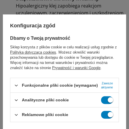
Hipoalergiczny klej zapobiega reakcjom
uczuleniowym, zaczerwienieniom i uszkodzeniom
naskórka podczas zdejmowania. Idealny dla
Konfiguracja zgód
dzieci, osób starszych oraz pacjentów z delikatną
skórą.
Dbamy o Twoją prywatność
Swobodne oddychanie skóry:
Włókninowa,
Sklep korzysta z plików cookie w celu realizacji usług zgodnie z
mikroporowata struktura plastra pozwala na
Polityką dotyczącą cookies
. Możesz określić warunki
przechowywania lub dostępu do cookie w Twojej przeglądarce.
swobodną wymianę gazową. Dzięki temu skóra
Więcej informacji na temat warunków i prywatności można
nie poci się pod przylepcem, co minimalizuje
znaleźć także na stronie
Prywatność i warunki Google
.
ryzyko maceracji i przyspiesza proces gojenia.
Oszczędność czasu (łatwa aplikacja):
Plaster
Zawsze
Funkcjonalne pliki cookie (wymagane)
aktywne
łatwo dzieli się w dłoniach wzdłuż i wszerz. Nie
musisz szukać nożyczek - szybko i wygodnie
Analityczne pliki cookie
przygotujesz odpowiednią długość przylepca w
każdych warunkach.
Reklamowe pliki cookie
Pewność i stabilność:
Mimo swojej delikatności,