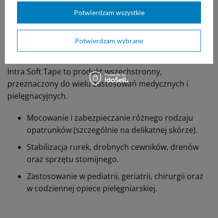
plaster charakteryzuje się świetną
przyczepnością. Opatrunek pozostanie dokładnie
Potwierdzam wszystkie
tam, gdzie powinien, przez długi czas.
Potwierdzam wybrane
Główne zastosowanie produktu:
Intra Soft Tape to produkt wszechstronny,
przeznaczony do wielu zastosowań medycznych i
pielęgnacyjnych.
Mocowanie i zabezpieczanie różnego rodzaju
opatrunków (szczególnie na delikatnej skórze).
Stabilizacja rurek, drobnych cewników, drenów
oraz sprzętu stomijnego.
Zastosowanie w pediatrii, geriatrii, chirurgii oraz
w codziennej opiece pielęgniarskiej.