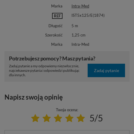
Marka
Intra-Med
IST5x125/E(1874)
REF
Długość
5 m
Szerokość
1,25 cm
Marka
Intra-Med
Potrzebujesz pomocy? Masz pytania?
Zadaj pytanie a my odpowiemy niezwłocznie,
Zadaj pytanie
najciekawsze pytania i odpowiedzi publikując
dla innych.
Napisz swoją opinię
Twoja ocena:
5/5