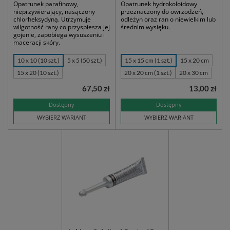
Opatrunek parafinowy,
Opatrunek hydrokoloidowy
nieprzywierający, nasączony
przeznaczony do owrzodzeń,
chlorheksydyną. Utrzymuje
odleżyn oraz ran o niewielkim lub
wilgotność rany co przyspiesza jej
średnim wysięku.
gojenie, zapobiega wysuszeniu i
maceracji skóry.
10 x 10 (10 szt.)
5 x 5 (50 szt.)
15 x 15 cm (1 szt.)
15 x 20 cm
15 x 20 (10 szt.)
20 x 20 cm (1 szt.)
20 x 30 cm
67,50 zł
13,00 zł
Dostępny
Dostępny
WYBIERZ WARIANT
WYBIERZ WARIANT