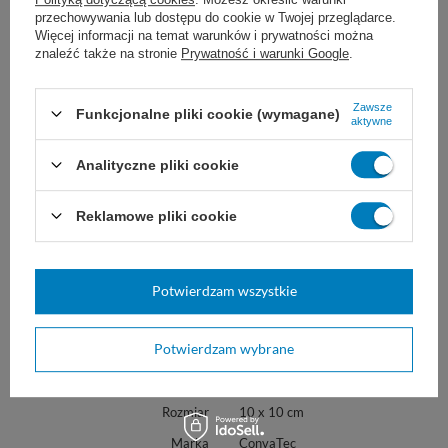
wyznaczonej linii oznacza konieczność zmiany
przechowywania lub dostępu do cookie w Twojej przeglądarce.
opatrunku.
Więcej informacji na temat warunków i prywatności można
znaleźć także na stronie
Prywatność i warunki Google
.
Żeby usunąć wyschnięty opatrunek należy zwilżyć go
sterylną wodą lub roztworem 0,9% NaCl na 30 minut
Zawsze
przed usunięciem i odczekać, aż opatrunek przybierze
Funkcjonalne pliki cookie (wymagane)
aktywne
formę miękkiego, koherentnego żelu.
Analityczne pliki cookie
Cena dotyczy opakowania 5 sztuk w rozmiarze 10x 10
cm.
Reklamowe pliki cookie
Zobacz też inne rozmiary i rodzaje wybierając
odpowiedni wariant.
Potwierdzam wszystkie
Marka
ConvaTec
Potwierdzam wybrane
403326
REF
Rozmiar
10 x 10 cm
Marka
ConvaTec