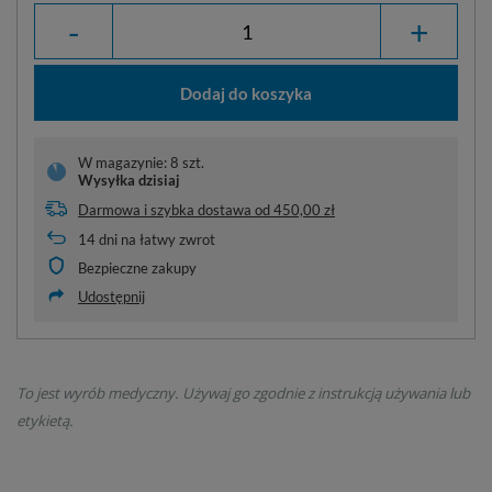
-
+
Dodaj do koszyka
W magazynie: 8 szt.
Wysyłka
dzisiaj
Darmowa i szybka dostawa
od
450,00 zł
14
dni na łatwy zwrot
Bezpieczne zakupy
Udostępnij
To jest wyrób medyczny. Używaj go zgodnie z instrukcją używania lub
etykietą.