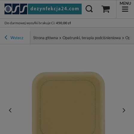
MENU
Do darmowej wysyłki brakuje Ci
:
450,00 zł
Wstecz
Strona główna
Opatrunki, terapia podciśnieniowa
Opat