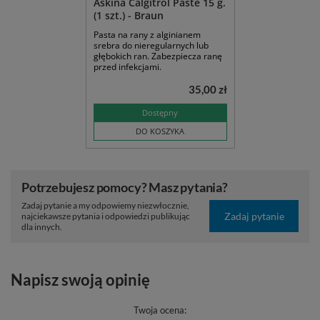
Askina Calgitrol Paste 15 g.
(1 szt.) - Braun
Pasta na rany z alginianem
srebra do nieregularnych lub
głębokich ran. Zabezpiecza ranę
przed infekcjami.
35,00 zł
Dostępny
DO KOSZYKA
Potrzebujesz pomocy? Masz pytania?
Zadaj pytanie a my odpowiemy niezwłocznie,
Zadaj pytanie
najciekawsze pytania i odpowiedzi publikując
dla innych.
Napisz swoją opinię
Twoja ocena: