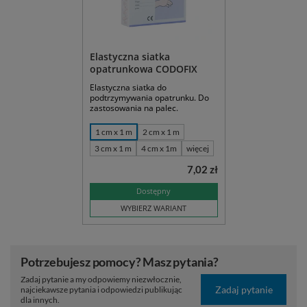
Elastyczna siatka
opatrunkowa CODOFIX
Elastyczna siatka do
podtrzymywania opatrunku. Do
zastosowania na palec.
1 cm x 1 m
2 cm x 1 m
3 cm x 1 m
4 cm x 1m
więcej
7,02 zł
Dostępny
WYBIERZ WARIANT
Potrzebujesz pomocy? Masz pytania?
Zadaj pytanie a my odpowiemy niezwłocznie,
Zadaj pytanie
najciekawsze pytania i odpowiedzi publikując
dla innych.