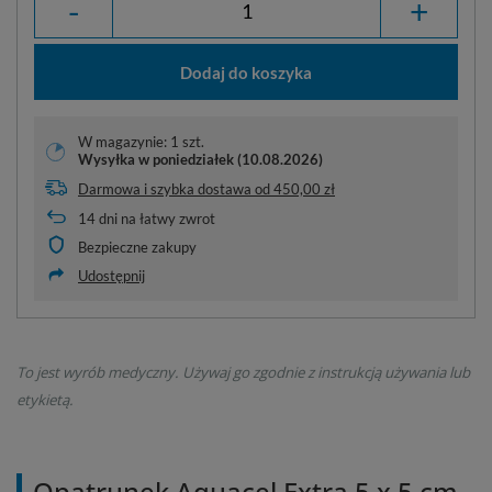
-
+
Dodaj do koszyka
W magazynie: 1 szt.
Wysyłka
w poniedziałek (10.08.2026)
Darmowa i szybka dostawa
od
450,00 zł
14
dni na łatwy zwrot
Bezpieczne zakupy
Udostępnij
To jest wyrób medyczny. Używaj go zgodnie z instrukcją używania lub
etykietą.
Opatrunek Aquacel Extra 5 x 5 cm -