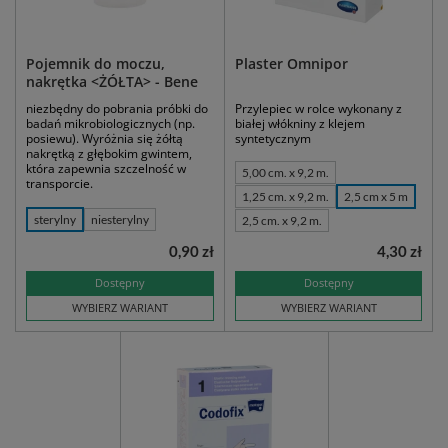
Pojemnik do moczu,
Plaster Omnipor
nakrętka <ŻÓŁTA> - Bene
niezbędny do pobrania próbki do
Przylepiec w rolce wykonany z
badań mikrobiologicznych (np.
białej włókniny z klejem
posiewu). Wyróżnia się żółtą
syntetycznym
nakrętką z głębokim gwintem,
która zapewnia szczelność w
5,00 cm. x 9,2 m.
transporcie.
1,25 cm. x 9,2 m.
2,5 cm x 5 m
sterylny
niesterylny
2,5 cm. x 9,2 m.
0,90 zł
4,30 zł
Dostępny
Dostępny
WYBIERZ WARIANT
WYBIERZ WARIANT