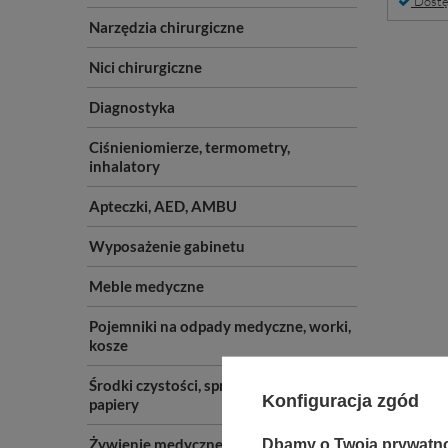
Dostę
Narzędzia chirurgiczne
Nici chirurgiczne
Diagnostyka
Ciśnieniomierze, termometry,
inhalatory
Apteczki, AED, AMBU
Wyposażenie gabinetu
Meble medyczne
Pojemniki na odpady medyczne, worki,
kosze
Środki czystości, sprzęt do sprzątania,
Konfiguracja zgód
papiery
Żywienie medyczne
Dbamy o Twoją prywatn