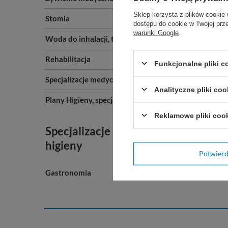
Sklep korzysta z plików cookie 
Stomia
dostępu do cookie w Twojej prz
warunki Google
.
Woda do inhalacji, tlenoterapia
Rehabilitacja
Funkcjonalne pliki 
Specjalizacje medyczne A-Z
Analityczne pliki coo
Plany Higieny, specjalizacje
Reklamowe pliki coo
Specjalizacje i plany
higieny
Potwier
Gastronomia