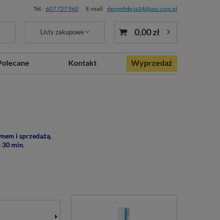
Tel.
607 727 960
E-mail:
dezynfekcja24@oss.com.pl
0,00 zł
Listy zakupowe
Polecane
Kontakt
Wyprzedaż
ynem i sprzedażą.
 30 min.