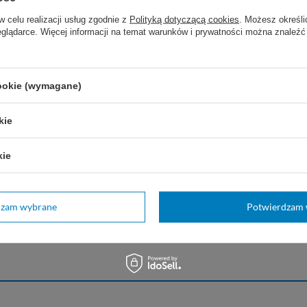
w celu realizacji usług zgodnie z
Polityką dotyczącą cookies
. Możesz określi
eglądarce. Więcej informacji na temat warunków i prywatności można znaleźć
cookie (wymagane)
kie
kie
dzam wybrane
Potwierdzam 