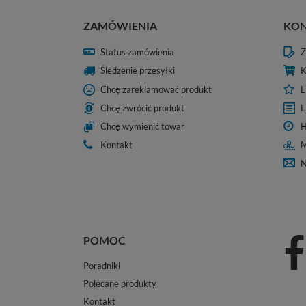
ZAMÓWIENIA
KO
Status zamówienia
Z
Śledzenie przesyłki
K
Chcę zareklamować produkt
L
Chcę zwrócić produkt
L
Chcę wymienić towar
H
Kontakt
M
N
POMOC
Poradniki
Polecane produkty
Kontakt