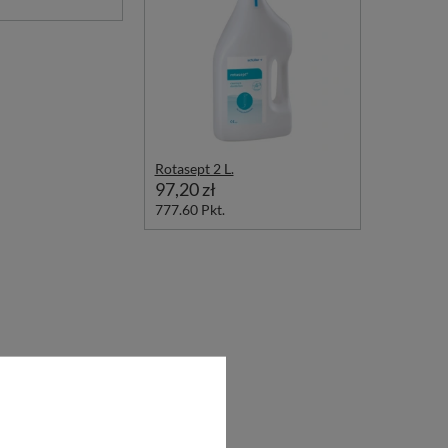
Rotasept 2 L.
97,20 zł
777.60
Pkt.