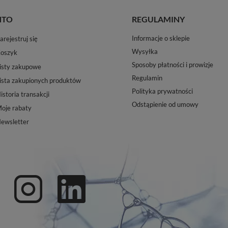
NTO
REGULAMINY
Informacje o sklepie
arejestruj się
Wysyłka
oszyk
Sposoby płatności i prowizje
isty zakupowe
Regulamin
ista zakupionych produktów
Polityka prywatności
istoria transakcji
Odstąpienie od umowy
oje rabaty
ewsletter