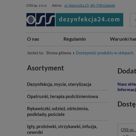
OSS sp. z o.o.
Adres:
ul. Siennicka 25, 80-758 Gdańsk
O nas
Regulamin
Warunki ha
Jesteś tu:
Strona główna
Dostępność produktu w sklepach
Asortyment
Dodat
Dezynfekcja, mycie, sterylizacja
Nasz skle
Informacj
Opatrunki, terapia podciśnieniowa
Dostę
Rękawiczki, odzież, obłożenia,
podkłady, pościele
Igły, probówki, strzykawki, infuzja,
OSS sp. 
cewniki