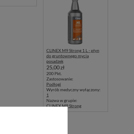
CLINEX M9 Strong 1 L - płyn
do gruntownego mycia
posadzek
25,00 zł
200
Pkt.
Zastosowanie:
Podłogi
Wyrób medyczny wyłączony:
1
Nazwa w grupie:
CLINEX M9 Strong