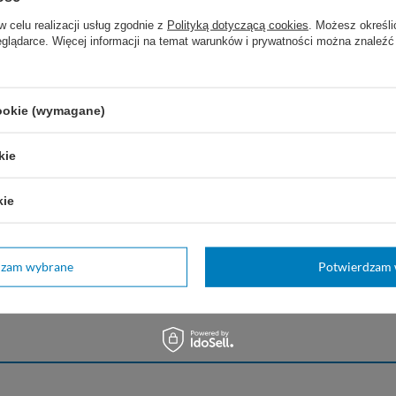
w celu realizacji usług zgodnie z
Polityką dotyczącą cookies
. Możesz określi
eglądarce. Więcej informacji na temat warunków i prywatności można znaleźć
cookie (wymagane)
kie
kie
dzam wybrane
Potwierdzam 