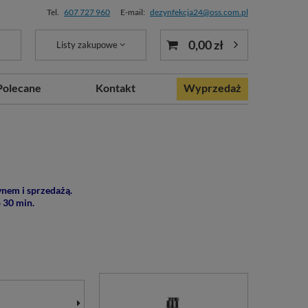
Tel.
607 727 960
E-mail:
dezynfekcja24@oss.com.pl
0,00 zł
Listy zakupowe
Polecane
Kontakt
Wyprzedaż
ynem i sprzedażą.
 30 min.