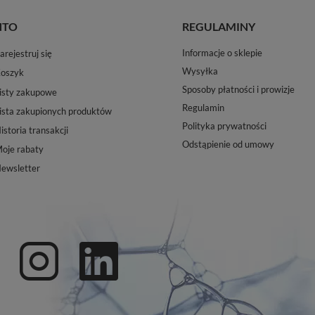
NTO
REGULAMINY
Informacje o sklepie
arejestruj się
Wysyłka
oszyk
Sposoby płatności i prowizje
isty zakupowe
Regulamin
ista zakupionych produktów
Polityka prywatności
istoria transakcji
Odstąpienie od umowy
oje rabaty
ewsletter