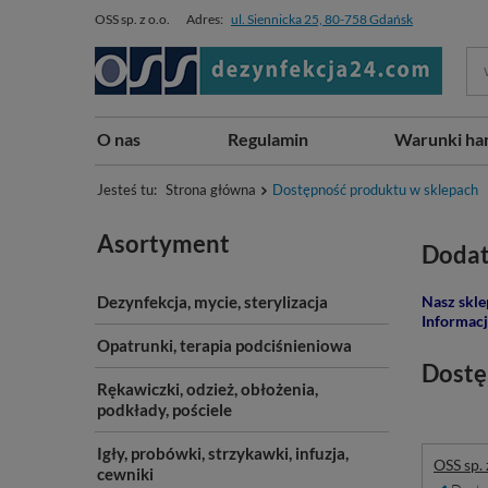
OSS sp. z o.o.
Adres:
ul. Siennicka 25, 80-758 Gdańsk
O nas
Regulamin
Warunki ha
Jesteś tu:
Strona główna
Dostępność produktu w sklepach
Asortyment
Dodat
Dezynfekcja, mycie, sterylizacja
Nasz skle
Informacj
Opatrunki, terapia podciśnieniowa
Dostę
Rękawiczki, odzież, obłożenia,
podkłady, pościele
Igły, probówki, strzykawki, infuzja,
OSS sp. 
cewniki