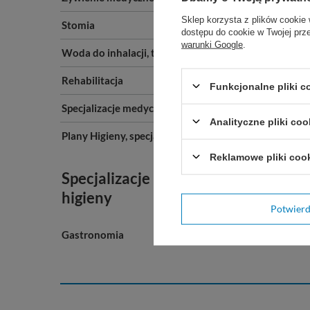
Sklep korzysta z plików cookie 
Stomia
dostępu do cookie w Twojej prz
warunki Google
.
Woda do inhalacji, tlenoterapia
Rehabilitacja
Funkcjonalne pliki 
Specjalizacje medyczne A-Z
Analityczne pliki coo
Plany Higieny, specjalizacje
Reklamowe pliki coo
Specjalizacje i plany
higieny
Potwier
Gastronomia