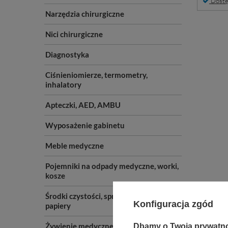
Dostę
Narzędzia chirurgiczne
Nici chirurgiczne
Diagnostyka
Ciśnieniomierze, termometry,
inhalatory
Apteczki, AED, AMBU
Wyposażenie gabinetu
Meble medyczne
Pojemniki na odpady medyczne, worki,
kosze
Środki czystości, sprzęt do sprzątania,
Konfiguracja zgód
papiery
Żywienie medyczne
Dbamy o Twoją prywatn