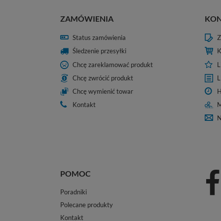
ZAMÓWIENIA
KO
Status zamówienia
Z
Śledzenie przesyłki
K
Chcę zareklamować produkt
L
Chcę zwrócić produkt
L
Chcę wymienić towar
H
Kontakt
M
N
POMOC
Poradniki
Polecane produkty
Kontakt