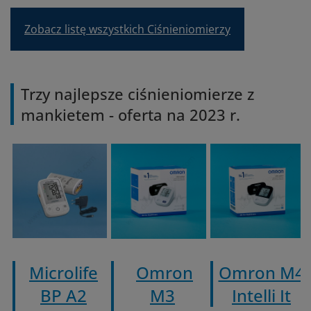
Zobacz listę wszystkich Ciśnieniomierzy
Trzy najlepsze ciśnieniomierze z
mankietem - oferta na 2023 r.
Microlife
Omron
Omron M4
BP A2
M3
Intelli It