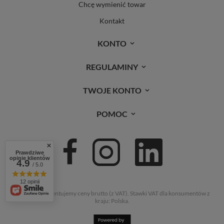
Chcę wymienić towar
Kontakt
KONTO
REGULAMINY
TWOJE KONTO
POMOC
Prawdziwe
opinie klientów
4.9
/ 5.0
12 opinii
W sklepie prezentujemy ceny brutto (z VAT).
Stawki VAT dla konsumentów z
kraju:
Polska
.