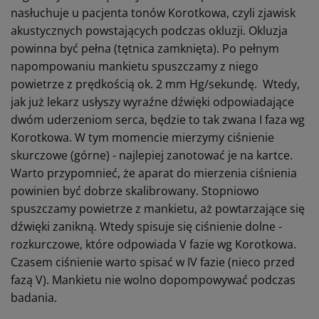
nasłuchuje u pacjenta tonów Korotkowa, czyli zjawisk
akustycznych powstających podczas okluzji. Okluzja
powinna być pełna (tętnica zamknięta). Po pełnym
napompowaniu mankietu spuszczamy z niego
powietrze z prędkością ok. 2 mm Hg/sekundę. Wtedy,
jak już lekarz usłyszy wyraźne dźwięki odpowiadające
dwóm uderzeniom serca, będzie to tak zwana I faza wg
Korotkowa. W tym momencie mierzymy ciśnienie
skurczowe (górne) - najlepiej zanotować je na kartce.
Warto przypomnieć, że aparat do mierzenia ciśnienia
powinien być dobrze skalibrowany. Stopniowo
spuszczamy powietrze z mankietu, aż powtarzające się
dźwięki zanikną. Wtedy spisuje się ciśnienie dolne -
rozkurczowe, które odpowiada V fazie wg Korotkowa.
Czasem ciśnienie warto spisać w IV fazie (nieco przed
fazą V). Mankietu nie wolno dopompowywać podczas
badania.