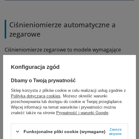
Ciśnieniomierze automatyczne a
zegarowe
Ciśnieniomierze zegarowe to modele wymagające
osoby obsługującej ciśnieniomierz. Do produktu
dołączane są zazwyczaj słuchawki, za pomocą których
Konfiguracja zgód
dokonujemy odsłuchu badanej osoby. Ważniejsze jest
jednak to, że na używaniu tego typu ciśnieniomierzy
Dbamy o Twoją prywatność
trzeba się znać, bo co jakiś czas musimy dokonać
Sklep korzysta z plików cookie w celu realizacji usług zgodnie z
kalibracji ciśnieniomierza. Od wielu lat ciśnieniomierze
Polityką dotyczącą cookies
. Możesz określić warunki
przechowywania lub dostępu do cookie w Twojej przeglądarce.
te są z powodzeniem używane w klinikach, teraz
Więcej informacji na temat warunków i prywatności można
natomiast wypierają je ciśnieniomierze automatyczne,
znaleźć także na stronie
Prywatność i warunki Google
.
które znacznie skracają czas potrzebnej pracy do
zbadania ciśnienia pacjenta.
Zawsze
Funkcjonalne pliki cookie (wymagane)
aktywne