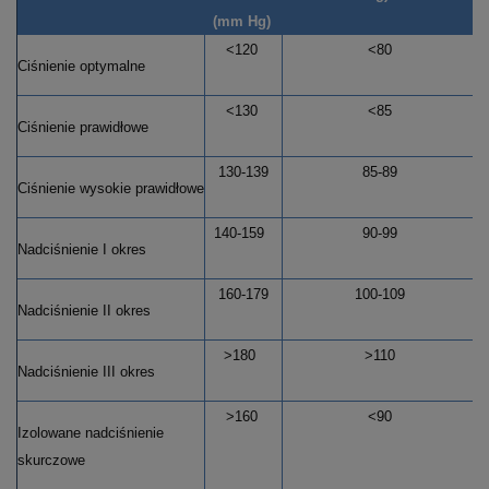
(mm Hg)
<120
<80
Ciśnienie optymalne
<130
<85
Ciśnienie prawidłowe
130-139
85-89
Ciśnienie wysokie prawidłowe
140-159
90-99
Nadciśnienie I okres
160-179
100-109
Nadciśnienie II okres
>180
>110
Nadciśnienie III okres
>160
<90
Izolowane nadciśnienie
skurczowe