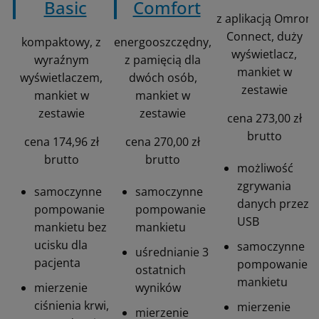
Basic
Comfort
z aplikacją Omron
Connect, duży
kompaktowy, z
energooszczędny,
wyświetlacz,
wyraźnym
z pamięcią dla
mankiet w
wyświetlaczem,
dwóch osób,
zestawie
mankiet w
mankiet w
zestawie
zestawie
cena 273,00 zł
brutto
cena 174,96 zł
cena 270,00 zł
brutto
brutto
możliwość
zgrywania
samoczynne
samoczynne
danych przez
pompowanie
pompowanie
USB
mankietu bez
mankietu
ucisku dla
samoczynne
uśrednianie 3
pacjenta
pompowanie
ostatnich
mankietu
mierzenie
wyników
ciśnienia krwi,
mierzenie
mierzenie