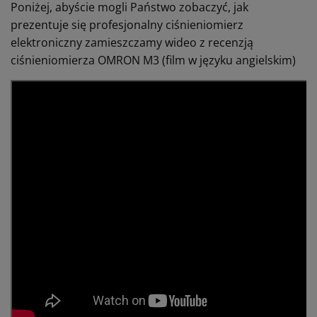
Poniżej, abyście mogli Państwo zobaczyć, jak
prezentuje się profesjonalny ciśnieniomierz
elektroniczny zamieszczamy wideo z recenzją
ciśnieniomierza OMRON M3 (film w języku angielskim)