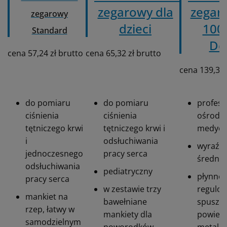
zegarowy dla
zegar
zegarowy
dzieci
100 
Standard
Do
cena 57,24 zł brutto
cena 65,32 zł brutto
cena 139,30 
do pomiaru
do pomiaru
profesj
ciśnienia
ciśnienia
ośrodk
tętniczego krwi
tętniczego krwi i
medycz
i
odsłuchiwania
wyraźna
jednoczesnego
pracy serca
średni
odsłuchiwania
pediatryczny
płynne
pracy serca
w zestawie trzy
regulo
mankiet na
bawełniane
spuszcz
rzep, łatwy w
mankiety dla
powietr
samodzielnym