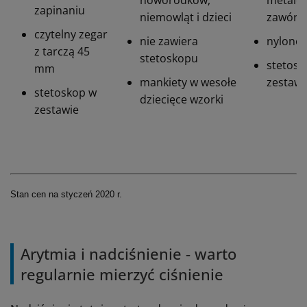
noworodków,
metalow
zapinaniu
niemowląt i dzieci
zawór
czytelny zegar
nie zawiera
nylono
z tarczą 45
stetoskopu
stetosk
mm
mankiety w wesołe
zestawi
stetoskop w
dziecięce wzorki
zestawie
Stan cen na styczeń 2020 r.
Arytmia i nadciśnienie - warto
regularnie mierzyć ciśnienie