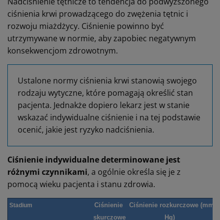
Nadciśnienie tętnicze to tendencja do podwyższonego
ciśnienia krwi prowadzącego do zwężenia tętnic i
rozwoju miażdżycy. Ciśnienie powinno być
utrzymywane w normie, aby zapobiec negatywnym
konsekwencjom zdrowotnym.
Ustalone normy ciśnienia krwi stanowią swojego
rodzaju wytyczne, które pomagają określić stan
pacjenta. Jednakże dopiero lekarz jest w stanie
wskazać indywidualne ciśnienie i na tej podstawie
ocenić, jakie jest ryzyko nadciśnienia.
Ciśnienie indywidualne determinowane jest
różnymi czynnikami
, a ogólnie określa się je z
pomocą wieku pacjenta i stanu zdrowia.
Ciśnienie
Ciśnienie rozkurczowe (mm
Stadium
skurczowe
Hg)