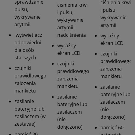
sprawdzanie
ciśnienia krwi
ciśnienia krwi
pulsu,
i pulsu,
i pulsu,
wykrywanie
wykrywanie
wykrywanie
arytmii
artymii
artymii i
wyświetlacz
nadciśnienia
wyraźny
odpowiedni
ekran LCD
wyraźny
dla osób
ekran LCD
czujniki
starszych
prawidłowego
czujniki
czujniki
założenia
prawidłowego
prawidłowego
mankietu
założenia
założenia
mankietu
zasilanie
mankietu
bateryjne lub
zasilanie
zasilanie
zasilaczem
bateryjne lub
bateryjne lub
(nie
zasilaczem
zasilaczem (w
dołączono)
(nie
zestawie)
dołączono)
pamięć 60
pamięć 30