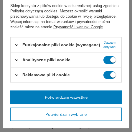
Sklep korzysta z plików cookie w celu realizacji usług zgodnie z
Polityką dotyczącą cookies
. Możesz określić warunki
przechowywania lub dostępu do cookie w Twojej przeglądarce.
Więcej informacji na temat warunków i prywatności można
znaleźć także na stronie
Prywatność i warunki Google
.
Zawsze
Funkcjonalne pliki cookie (wymagane)
aktywne
Analityczne pliki cookie
Reklamowe pliki cookie
Bezpieczeństwo pacjentów przed
Potwierdzam wszystkie
zakażeniami
Potwierdzam wybrane
3. Zabezpiecz pacjentów i ich otoczenie. Pouczaj
pacjentów prawidłowych zasad higieny