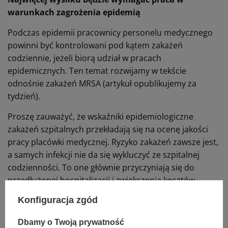
warunkach zagrożenia epidemią
Podczas epidemii pracownicy personelu medycznego
powinni być kontrolowani pod kątem zakażeń
codziennie, jeżeli biorą udział w pracach
epidemicznych. Ten temat rozwijamy w tekście
odnośnie zakażeń MRSA (artykuł opublikujemy za
tydzień).
Proszę zauważyć, że wskaźniki epidemiologiczne
zakażeń szpitalnych przekładają się na ocenę jakości
pracy placówki medycznej. Ryzyko zakażeń zawsze jest,
a samych infekcji nie da się wykluczyć ze szpitalnej
codzienności. To one głównie przyczyniają się do
przedłużonej hospitalizacji i zwiększenia kosztów
leczenia. Za większość zakażeń de facto odpowiedzialny
Konfiguracja zgód
jest brak czasu, ergo brak funduszy.
Dbamy o Twoją prywatność