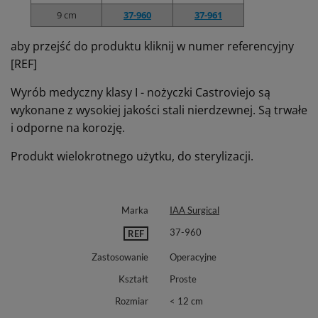
9 cm
37-960
37-961
aby przejść do produktu kliknij w numer referencyjny
[REF]
Wyrób medyczny klasy I - nożyczki Castroviejo są
wykonane z wysokiej jakości stali nierdzewnej. Są trwałe
i odporne na korozję.
Produkt wielokrotnego użytku, do sterylizacji.
Marka
IAA Surgical
37-960
REF
Zastosowanie
Operacyjne
Kształt
Proste
Rozmiar
< 12 cm