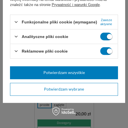
znaleźć także na stronie
Prywatność i warunki Google
.
WYBIERZ WARIANT
DO KOSZYKA
Zawsze
Funkcjonalne pliki cookie (wymagane)
aktywne
Analityczne pliki cookie
Reklamowe pliki cookie
Nożyczki IRYS ostro-ostre
Potwierdzam wszystkie
chirurgiczne nożyczki O/O do
przecinania tkanek miękkich,
naczyń krwionośnych, nerwów i
Potwierdzam wybrane
innych procedur. Wielokrotnego
użytku, ze stali nierdzewnej.
proste
zagięte
20,00 zł
Dostępny