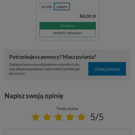
proste
zagięte
86,00 zł
Dostępny
WYBIERZ WARIANT
Potrzebujesz pomocy? Masz pytania?
Zadaj pytanie a my odpowiemy niezwłocznie,
Zadaj pytanie
najciekawsze pytania i odpowiedzi publikując
dla innych.
Napisz swoją opinię
Twoja ocena:
5/5