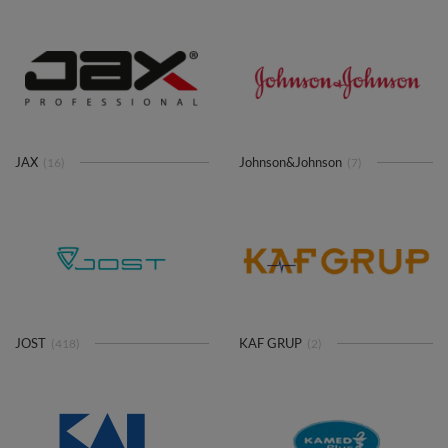
JAX
Johnson&Johnson
(16)
(7)
JOST
KAF GRUP
(418)
(2)