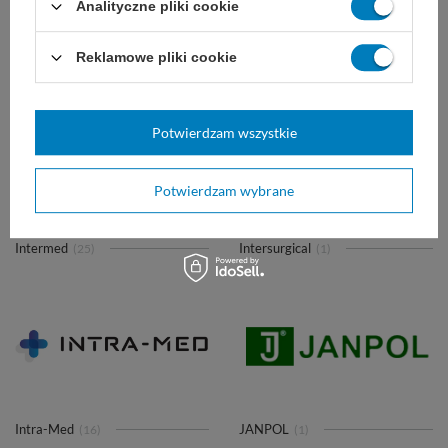
Analityczne pliki cookie
Reklamowe pliki cookie
Instytut Żywności
Intergos
(1)
(35)
Potwierdzam wszystkie
Potwierdzam wybrane
Intermed
Intersurgical
(25)
(1)
Intra-Med
JANPOL
(16)
(1)