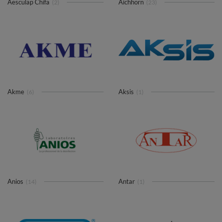
Aesculap Chifa
Aichhorn
(2)
(23)
Akme
Aksis
(6)
(1)
Anios
Antar
(14)
(1)