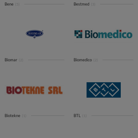
Bene
Bestmed
(5)
(3)
Biomar
Biomedico
(2)
(2)
Biotekne
BTL
(1)
(1)