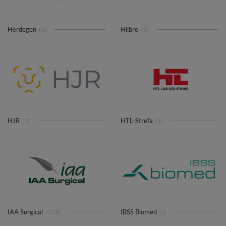
Herdegen
Hilbro
(1)
(1)
HJR
HTL-Strefa
(1)
(1)
IAA Surgical
IBSS Biomed
(133)
(1)