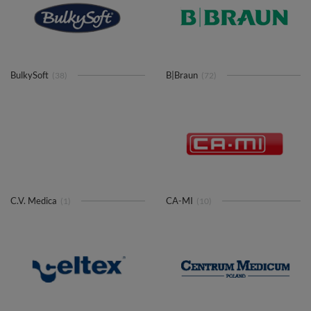
BulkySoft
B|Braun
(38)
(72)
C.V. Medica
CA-MI
(1)
(10)