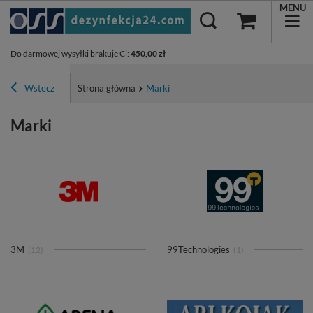
MENU
Do darmowej wysyłki brakuje Ci
:
450,00 zł
Wstecz
Strona główna
Marki
Marki
3M
99Technologies
(12)
(1)