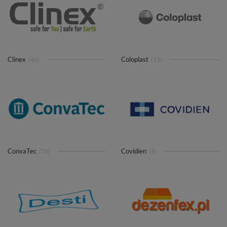
Clinex
Coloplast
(42)
(13)
ConvaTec
Covidien
(76)
(5)