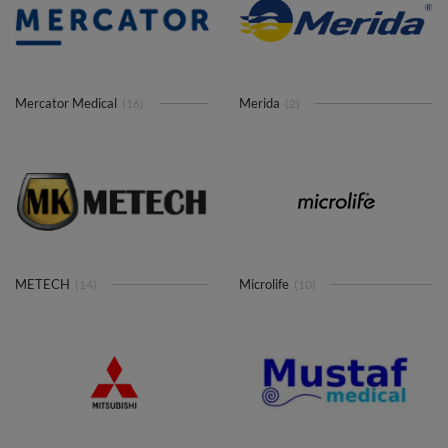
Mercator Medical
Merida
(16)
(2)
METECH
Microlife
(14)
(10)