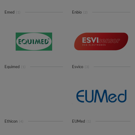
Emed
Enbio
(1)
(2)
Equimed
Esvico
(1)
(3)
Ethicon
EUMed
(4)
(1)