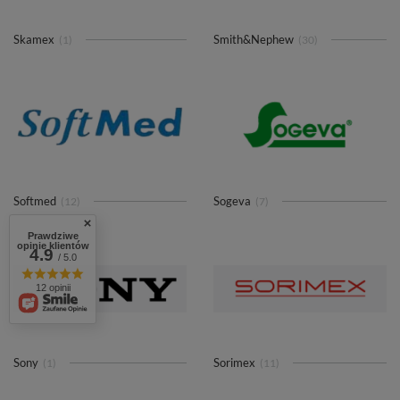
Skamex
Smith&Nephew
(1)
(30)
Softmed
Sogeva
(12)
(7)
Prawdziwe
opinie klientów
4.9
/ 5.0
12 opinii
Sony
Sorimex
(1)
(11)