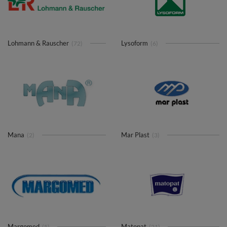
Lohmann & Rauscher
Lysoform
(72)
(6)
Mana
Mar Plast
(2)
(3)
Margomed
Matopat
(5)
(21)