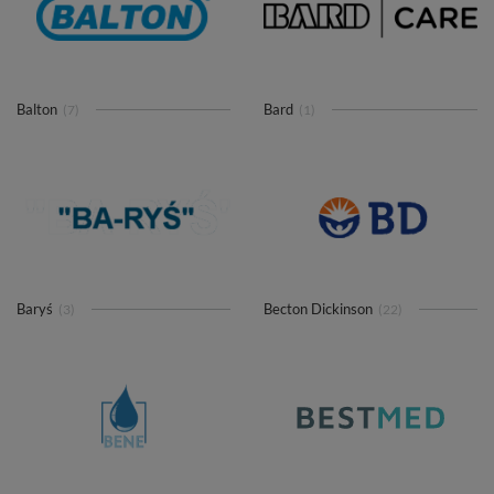
Balton
Bard
(7)
(1)
Baryś
Becton Dickinson
(3)
(22)