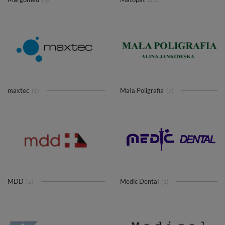
maxtec
Mała Poligrafia
(1)
(7)
MDD
Medic Dental
(2)
(1)