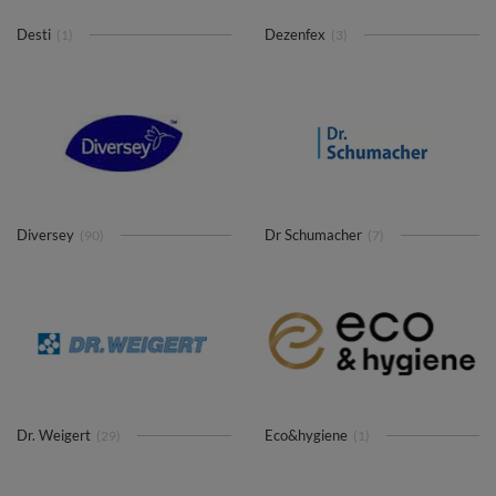
Desti
Dezenfex
(1)
(3)
Diversey
Dr Schumacher
(90)
(7)
Dr. Weigert
Eco&hygiene
(29)
(1)