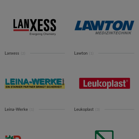
Lanxess
Lawton
(2)
(1)
Leina-Werke
Leukoplast
(1)
(3)