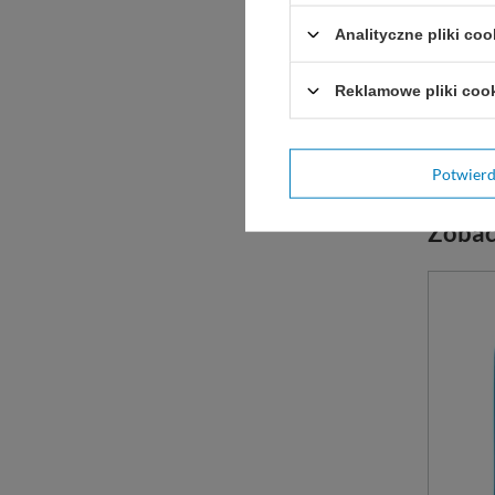
Właściw
grzybos
Analityczne pliki coo
1 L.
5
Reklamowe pliki coo
D
WYBIE
Potwier
Zobac