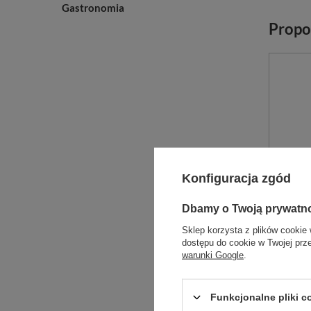
Gastronomia
Propo
Konfiguracja zgód
Dbamy o Twoją prywatn
Sklep korzysta z plików cookie 
dostępu do cookie w Twojej prz
warunki Google
.
Aniosy
Pięcio
Funkcjonalne pliki 
mycia n