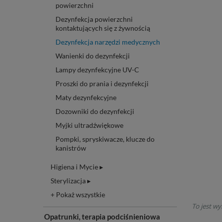
powierzchni
Dezynfekcja powierzchni
kontaktujących się z żywnością
Dezynfekcja narzędzi medycznych
Wanienki do dezynfekcji
Lampy dezynfekcyjne UV-C
Proszki do prania i dezynfekcji
Maty dezynfekcyjne
Dozowniki do dezynfekcji
Myjki ultradźwiękowe
Pompki, spryskiwacze, klucze do
kanistrów
Higiena i Mycie ▸
Sterylizacja ▸
+ Pokaż wszystkie
To jest wy
Opatrunki, terapia podciśnieniowa