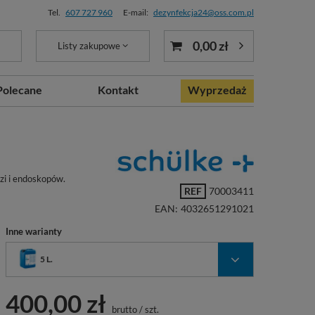
Tel.
607 727 960
E-mail:
dezynfekcja24@oss.com.pl
0,00 zł
Listy zakupowe
Polecane
Kontakt
Wyprzedaż
i i endoskopów.
REF
70003411
EAN:
4032651291021
Inne warianty
5 L.
400,00 zł
brutto
/
szt.