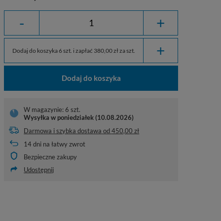
-
+
+
Dodaj do koszyka 6 szt. i zapłać 380,00 zł za szt.
Dodaj do koszyka
W magazynie: 6 szt.
Wysyłka
w poniedziałek (10.08.2026)
Darmowa i szybka dostawa
od
450,00 zł
14
dni na łatwy zwrot
Bezpieczne zakupy
Udostępnij