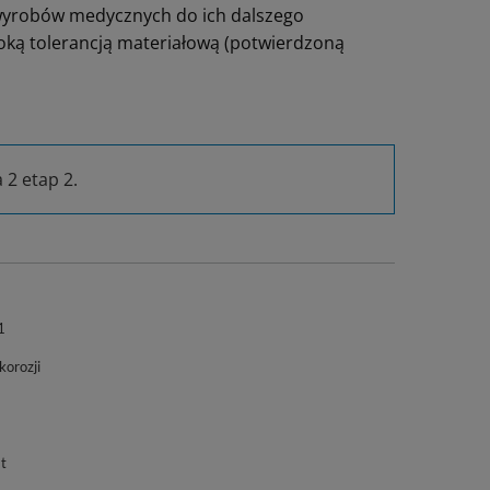
wyrobów medycznych do ich dalszego
oką tolerancją materiałową (potwierdzoną
 2 etap 2.
1
korozji
t