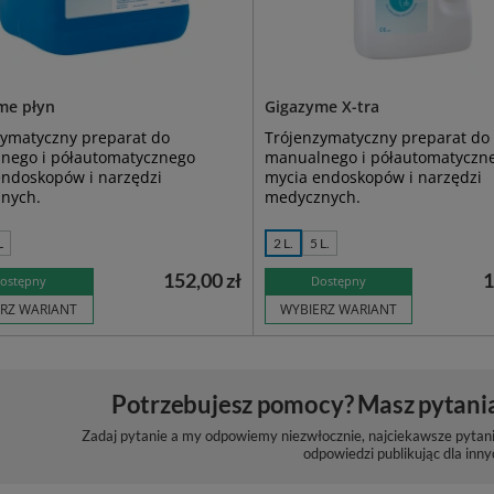
me płyn
Gigazyme X-tra
zymatyczny preparat do
Trójenzymatyczny preparat do
nego i półautomatycznego
manualnego i półautomatyczn
endoskopów i narzędzi
mycia endoskopów i narzędzi
nych.
medycznych.
L
2 L.
5 L.
152,00 zł
1
ostępny
Dostępny
RZ WARIANT
WYBIERZ WARIANT
Potrzebujesz pomocy? Masz pytani
Zadaj pytanie a my odpowiemy niezwłocznie, najciekawsze pytani
odpowiedzi publikując dla inny