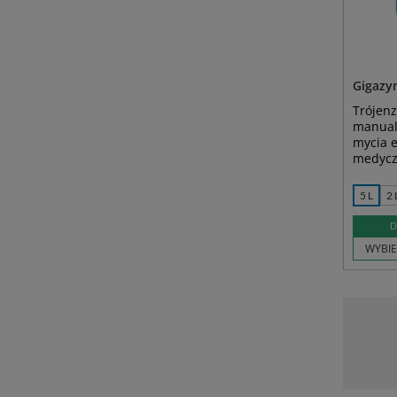
Gigazy
Trójen
manual
mycia 
medycz
5 L
2 
D
WYBIE