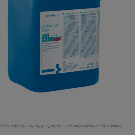
rób medyczny. Używaj go zgodnie z instrukcją używania lub etykietą.