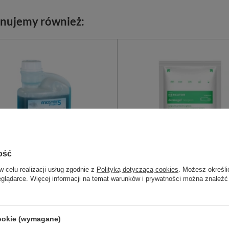
nujemy również:
ość
w celu realizacji usług zgodnie z
Polityką dotyczącą cookies
. Możesz określi
eglądarce. Więcej informacji na temat warunków i prywatności można znaleźć
me Synergy Five
DERMAGEL NEOPREN - rękawi
sterylne neoprenowe (1 para)
enzymatyczny koncentrat do
Rękawice neoprenowe dla per
cookie (wymagane)
arzędzi i utensylii medycznych.
lub pacjentów uczulonych na l