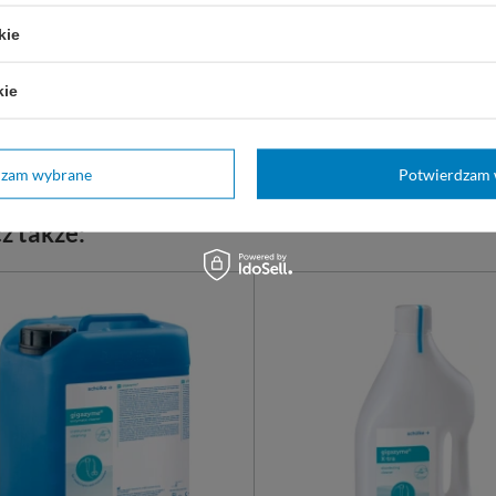
ości bakteriostatyczne,
tatyczne.
kie
 L.
kie
115,00 zł
7,20 z
ostępny
Dostępny
RZ WARIANT
DO KOSZYKA
dzam wybrane
Potwierdzam 
z także: