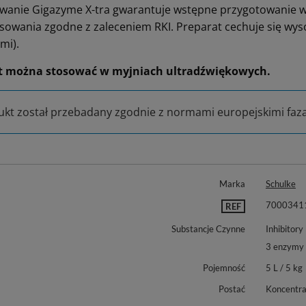
wanie Gigazyme X-tra gwarantuje wstępne przygotowanie 
sowania zgodne z zaleceniem RKI. Preparat cechuje się wys
mi).
t można stosować w myjniach ultradźwiękowych.
kt został przebadany zgodnie z normami europejskimi faza
Marka
Schulke
7000341
REF
Substancje Czynne
Inhibitory 
3 enzymy
Pojemność
5 L / 5 kg
Postać
Koncentra