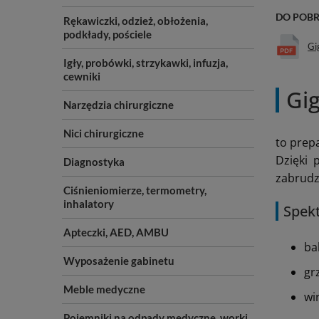
DO POB
Rękawiczki, odzież, obłożenia,
podkłady, pościele
Gi
Igły, probówki, strzykawki, infuzja,
cewniki
Gi
Narzędzia chirurgiczne
Nici chirurgiczne
to prep
Dzięki 
Diagnostyka
zabrudze
Ciśnieniomierze, termometry,
inhalatory
Spekt
Apteczki, AED, AMBU
ba
Wyposażenie gabinetu
gr
Meble medyczne
wi
Pojemniki na odpady medyczne, worki,