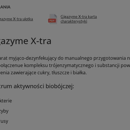
RANIA
Gigazyme X-tra karta
gazyme X-tra ulotka
charakterystyki
gazyme X-tra
arat myjąco-dezynfekujący do manualnego przygotowania 
połączenue kompleksu trójenzymatycznego i substancji pow
nia zawierające cukry, tłuszcze i białka.
rum aktywności biobójczej:
kterie
zyby
rusy