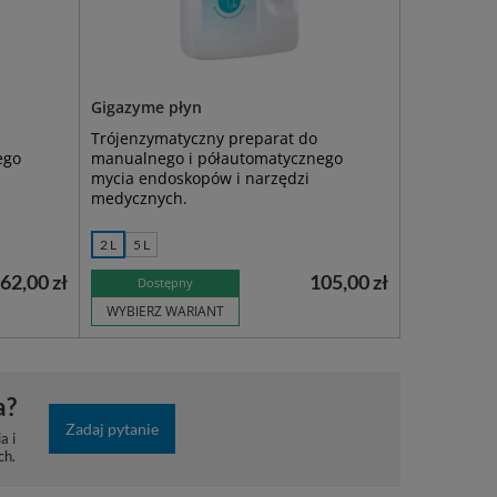
Gigazyme płyn
Trójenzymatyczny preparat do
ego
manualnego i półautomatycznego
mycia endoskopów i narzędzi
medycznych.
2 L
5 L
62,00 zł
105,00 zł
Dostępny
WYBIERZ WARIANT
a?
Zadaj pytanie
a i
ch.