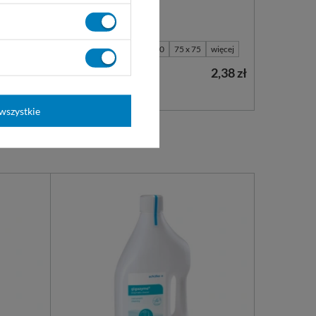
STERYLNA.
37 x 45
45 x 75
50 x 50
75 x 75
więcej
ł - 7,40 zł
2,38 zł
Dostępny
WYBIERZ WARIANT
wszystkie