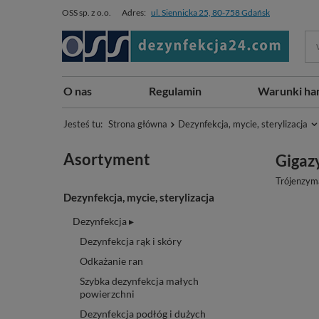
OSS sp. z o.o.
Adres:
ul. Siennicka 25, 80-758 Gdańsk
O nas
Regulamin
Warunki ha
Jesteś tu:
Strona główna
Dezynfekcja, mycie, sterylizacja
Asortyment
Gigazy
Trójenzym
Dezynfekcja, mycie, sterylizacja
Dezynfekcja ▸
Dezynfekcja rąk i skóry
Odkażanie ran
Szybka dezynfekcja małych
powierzchni
Dezynfekcja podłóg i dużych