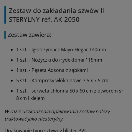
Zestaw do zakładania szwów II
STERYLNY ref. AK-2050
Zestaw zawiera:
1 szt. - Igłotrzymacz Mayo-Hegar 140mm
1 szt. - Nożyczki do irydektomii 115mm
1 szt. - Pęseta Adsona z ząbkami
5 szt. - Kompresy włókninowe 7,5 x 7,5 cm
1 szt. - serweta chłonna 50 x 60 cm z otworem śr.
8 cm i klejem
W razie uszkodzenia opakowania zestaw należy
traktować jako niesterylny.
Opakowanie typu sztywny blister PVC.