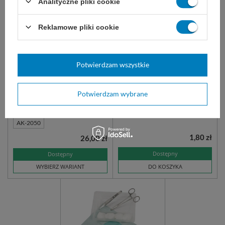
Analityczne pliki cookie
Reklamowe pliki cookie
Zestaw do zakładania
COMFORT - rękawice
szwów, STERYLNY Aichhorn
lateksowe pudrowane
Potwierdzam wszystkie
STERYLNE (1 para)
Jednorazowy sterylny zestaw do
Lateksowe, lekko pudrowane
szycia chirurgicznego.
rękawice do długotrwałej pracy.
Potwierdzam wybrane
AK-2010
AK-2011
AK-2040
AK-2050
1,80 zł
26,00 zł
Dostępny
Dostępny
WYBIERZ WARIANT
DO KOSZYKA