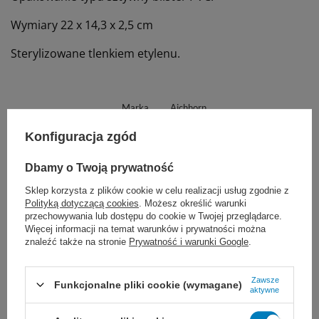
Wymiary 22 x 14,3 x 2,5 cm
Sterylizowane tlenkiem etylenu.
Marka
Aichhorn
AK-2050
REF
Konfiguracja zgód
Na zamówienie
Tak
Dbamy o Twoją prywatność
Sklep korzysta z plików cookie w celu realizacji usług zgodnie z
Zastosowanie
do opatrunku
Polityką dotyczącą cookies
. Możesz określić warunki
przechowywania lub dostępu do cookie w Twojej przeglądarce.
Proponujemy również:
Więcej informacji na temat warunków i prywatności można
znaleźć także na stronie
Prywatność i warunki Google
.
Zawsze
Funkcjonalne pliki cookie (wymagane)
aktywne