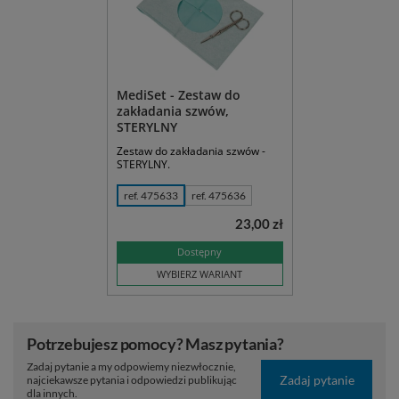
MediSet - Zestaw do
zakładania szwów,
STERYLNY
Zestaw do zakładania szwów -
STERYLNY.
ref. 475633
ref. 475636
23,00 zł
Dostępny
WYBIERZ WARIANT
Potrzebujesz pomocy? Masz pytania?
Zadaj pytanie a my odpowiemy niezwłocznie,
Zadaj pytanie
najciekawsze pytania i odpowiedzi publikując
dla innych.