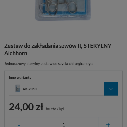
Zestaw do zakładania szwów II, STERYLNY
Aichhorn
Jednorazowy sterylny zestaw do szycia chirurgicznego.
Inne warianty
AK-2050
24,00 zł
brutto
/
kpl.
-
+