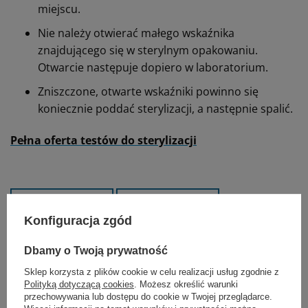
miejscu.
Nie należy otwierać małego wskaźnika
znajdującego się w sterylnym opakowaniu.
Otwarcie następuje dopiero w laboratorium.
Zniszczone, otwarte wskaźniki powinno się
koniecznie poddać sterylizacji, a następnie spalić.
Pełna oferta testów do sterylizacji
Konfiguracja zgód
Dbamy o Twoją prywatność
Sklep korzysta z plików cookie w celu realizacji usług zgodnie z
Polityką dotyczącą cookies
. Możesz określić warunki
przechowywania lub dostępu do cookie w Twojej przeglądarce.