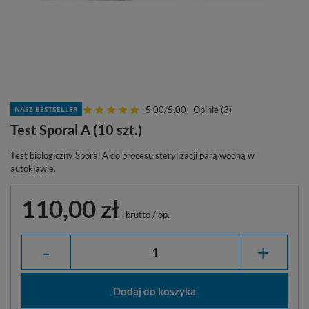
NASZ BESTSELLER
5.00/5.00
Opinie (3)
Test Sporal A (10 szt.)
Test biologiczny Sporal A do procesu sterylizacji parą wodną w
autoklawie.
110,00 zł
brutto
/
op.
-
+
Dodaj do koszyka