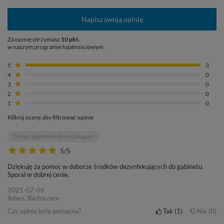
Napisz swoją opinię
Za opinię otrzymasz
10 pkt.
w naszym programie lojalnościowym.
5
3
4
0
3
0
2
0
1
0
Kliknij ocenę aby filtrować opinie
Opinia niepotwierdzona zakupem
5/5
Dziękuję za pomoc w doborze środków dezynfekujących do gabinetu.
Sporal w dobrej cenie.
2021-07-06
Adam, Bartoszyce
Czy opinia była pomocna?
Tak
1
Nie
0