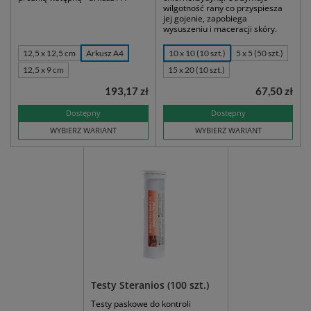
wilgotność rany co przyspiesza
jej gojenie, zapobiega
wysuszeniu i maceracji skóry.
12,5 x 12,5 cm
Arkusz A4
10 x 10 (10 szt.)
5 x 5 (50 szt.)
12,5 x 9 cm
15 x 20 (10 szt.)
193,17 zł
67,50 zł
Dostępny
Dostępny
WYBIERZ WARIANT
WYBIERZ WARIANT
Testy Steranios (100 szt.)
Testy paskowe do kontroli