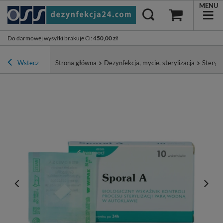
MENU
Do darmowej wysyłki brakuje Ci
:
450,00 zł
Wstecz
Strona główna
Dezynfekcja, mycie, sterylizacja
Steryli