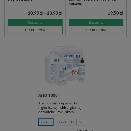
tatuażu.
10,99 zł - 13,99 zł
19,50 zł
Dostępny
Dostępny
DO KOSZYKA
DO KOSZYKA
AHD 1000
Alkoholowy preparat do
higienicznej i chirurgicznej
dezynfekcji rąk i skóry.
250 ml
500 ml
1 L
5 L