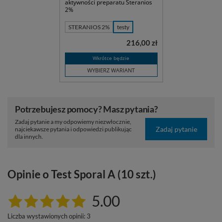
aktywności preparatu Steranios
2%
STERANIOS 2%
testy
216,00 zł
Wkrótce będzie
WYBIERZ WARIANT
Potrzebujesz pomocy? Masz pytania?
Zadaj pytanie a my odpowiemy niezwłocznie,
Zadaj pytanie
najciekawsze pytania i odpowiedzi publikując
dla innych.
Opinie o Test Sporal A (10 szt.)
5.00
Liczba wystawionych opinii: 3