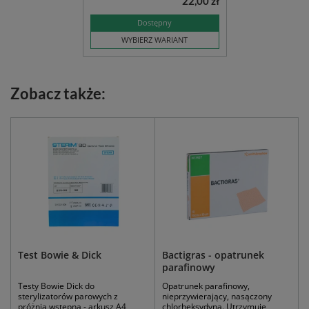
22,00 zł
Dostępny
WYBIERZ WARIANT
Zobacz także:
Test Bowie & Dick
Bactigras - opatrunek
parafinowy
Testy Bowie Dick do
Opatrunek parafinowy,
sterylizatorów parowych z
nieprzywierający, nasączony
próżnią wstępną - arkusz A4
chlorheksydyną. Utrzymuje