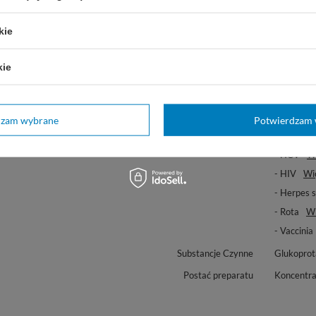
Spektrum Działania
Więcej
B (bakteri
- MRSA
kie
- Tbc
Wię
F (grzyby)
kie
V (wirusy)
- Adenowi
- Papova
dzam wybrane
Potwierdzam 
- HBV
Wi
- HCV
Wi
- HIV
Wi
- Herpes 
- Rota
Wi
- Vaccinia
Substancje Czynne
Glukopro
Postać preparatu
Koncentra