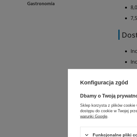
Gastronomia
8,
7,
Dost
In
Inc
Konfiguracja zgód
Prepara
Dbamy o Twoją prywatn
Sklep korzysta z plików cookie 
dostępu do cookie w Twojej prz
warunki Google
.
Funkcjonalne pliki 