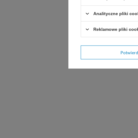
Analityczne pliki coo
Reklamowe pliki coo
Potwier