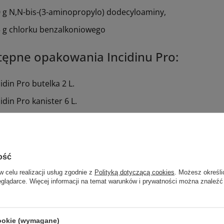
0 g N,N-bis-(3-aminopropylo) dodecyloaminy,
5 g chlorku benzalkoniowego
ępne opakowania Incidinu Pro:
cidin Pro butelka 2 L.
idin Pro kanister 6 L.
t został przetestowany zgodnie z normami EN i wytycznym
ość
w celu realizacji usług zgodnie z
Polityką dotyczącą cookies
. Możesz określi
Marka
Ecolab
eglądarce. Więcej informacji na temat warunków i prywatności można znaleźć
3148508
REF
Postać
Koncentra
cookie (wymagane)