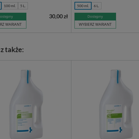
100 ml.
5 L.
500 ml.
6 L.
30,00 zł
ostępny
Dostępny
RZ WARIANT
WYBIERZ WARIANT
z także: