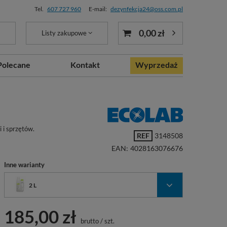
Tel.
607 727 960
E-mail:
dezynfekcja24@oss.com.pl
0,00 zł
Listy zakupowe
Polecane
Kontakt
Wyprzedaż
 i sprzętów.
REF
3148508
EAN:
4028163076676
Inne warianty
2 L
185,00 zł
brutto
/
szt.