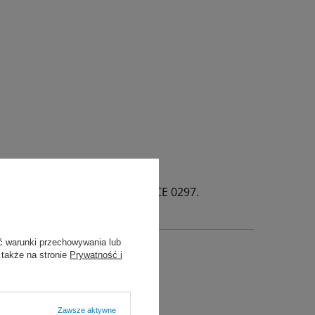
i DGHM oraz DVV. Oznaczony CE 0297.
ć warunki przechowywania lub
 także na stronie
Prywatność i
t
Zawsze aktywne