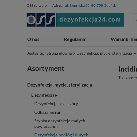
OSS sp. z o.o.
Adres:
ul. Siennicka 25, 80-758 Gdańsk
O nas
Regulamin
Warunki ha
Jesteś tu:
Strona główna
Dezynfekcja, mycie, sterylizacja
Asortyment
Incidi
To skoncen
Dezynfekcja, mycie, sterylizacja
Dezynfekcja ▸
Dezynfekcja rąk i skóry
Odkażanie ran
Szybka dezynfekcja małych
powierzchni
Dezynfekcja podłóg i dużych