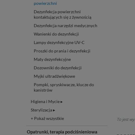
powierzchni
Dezynfekcja powierzchni
kontaktujących się z żywnością
Dezynfekcja narzędzi medycznych
Wanienki do dezynfekcji
Lampy dezynfekcyjne UV-C
Proszki do prania i dezynfekcji
Maty dezynfekcyjne
Dozowniki do dezynfekcji
Myjki ultradźwiękowe
Pompki, spryskiwacze, klucze do
kanistrów
Higiena i Mycie ▸
Sterylizacja ▸
+ Pokaż wszystkie
To jest wy
Opatrunki, terapia podciśnieniowa