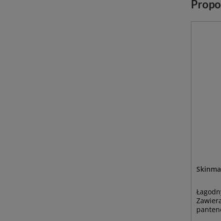
Propo
Skinma
Łagodny
Zawiera
panteno