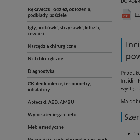
DO POB
Rękawiczki, odzież, obłożenia,
In
podkłady, pościele
Igły, probówki, strzykawki, infuzja,
cewniki
Inc
Narzędzia chirurgiczne
pow
Nici chirurgiczne
Diagnostyka
Produkt
Incidin
Ciśnieniomierze, termometry,
występo
inhalatory
Ma dobr
Apteczki, AED, AMBU
Wyposażenie gabinetu
Szer
Meble medyczne
15
Pojemniki na odpady medyczne, worki,