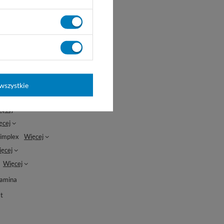
e)
Więcej
Więcej
cej
Więcej
Więcej
rusy
Więcej
wszystkie
ęcej
ęcej
ęcej
simplex
Więcej
ęcej
Więcej
tamina
t