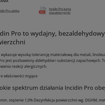
RANIA
Incidin Pro karta
cidin Pro ulotka
charakterystyki
idin Pro to wydajny, bezaldehydowy
ierzchni
 wykazuje wysoką tolerancję materiałową dla metali, linole
 Pro jest pozbawiony aldehydów i substancji zapachowych. T
wania reakcji alergicznych.
e właściwości myjące
okie spektrum działania Incidin Pro ob
 min. stężenie 1,0% Dezynfekcja powierzchni wg. DGHM, me