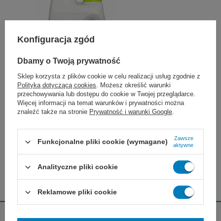
Konfiguracja zgód
Dbamy o Twoją prywatność
Sklep korzysta z plików cookie w celu realizacji usług zgodnie z
Polityką dotyczącą cookies
. Możesz określić warunki
przechowywania lub dostępu do cookie w Twojej przeglądarce.
Incidin Pro 2 L
Więcej informacji na temat warunków i prywatności można
185,00 zł
znaleźć także na stronie
Prywatność i warunki Google
.
1480
Pkt.
Nazwa w grupie:
Incidin Pro
Zawsze
Funkcjonalne pliki cookie (wymagane)
aktywne
OSS sp. z o.o. - Magazyn 001
Dostępny
Analityczne pliki cookie
Reklamowe pliki cookie