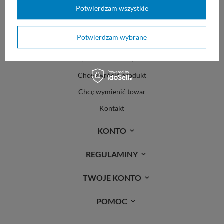
ZAMÓWIENIA
Potwierdzam wszystkie
Status zamówienia
Potwierdzam wybrane
Śledzenie przesyłki
Chcę zareklamować produkt
Chcę zwrócić produkt
Chcę wymienić towar
Kontakt
KONTO
REGULAMINY
TWOJE KONTO
POMOC