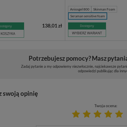
Aniosgel 800
Skinman Foam
Seraman sensitive foam
138,01 zł
Dostępny
ostępny
WYBIERZ WARIANT
 KOSZYKA
Potrzebujesz pomocy? Masz pytani
Zadaj pytanie a my odpowiemy niezwłocznie, najciekawsze pytani
odpowiedzi publikując dla inny
z swoją opinię
Twoja ocena: