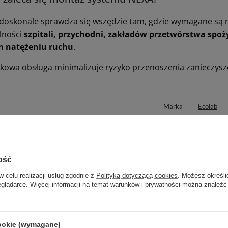
doskonale sprawdza się wszędzie tam, gdzie wymagane są n
lności
szpitali, przychodni, zakładów przetwórstwa spoż
m natężeniu ruchu
.
kowa obsługa minimalizuje ryzyko przenoszenia zanieczysz
Marka
Ecolab
Rodzaj
Dozownik
System dozownika
Zamknięty
ość
nujemy również:
w celu realizacji usług zgodnie z
Polityką dotyczącą cookies
. Możesz określi
eglądarce. Więcej informacji na temat warunków i prywatności można znaleźć
cookie (wymagane)