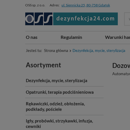
OSS sp. z o.o.
Adres:
ul. Siennicka 25, 80-758 Gdańsk
O nas
Regulamin
Warunki ha
Jesteś tu:
Strona główna
Dezynfekcja, mycie, sterylizacja
Asortyment
Dozow
Automatyc
Dezynfekcja, mycie, sterylizacja
Opatrunki, terapia podciśnieniowa
Rękawiczki, odzież, obłożenia,
podkłady, pościele
Igły, probówki, strzykawki, infuzja,
cewniki