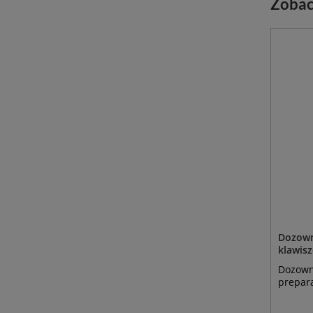
Zobac
Dozown
klawisz
Dozown
prepara