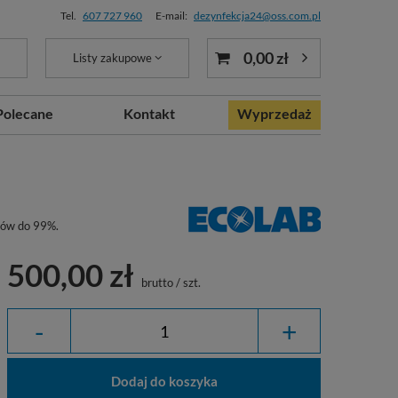
Tel.
607 727 960
E-mail:
dezynfekcja24@oss.com.pl
0,00 zł
Listy zakupowe
Polecane
Kontakt
Wyprzedaż
dów do 99%.
500,00 zł
brutto
/
szt.
-
+
Dodaj do koszyka