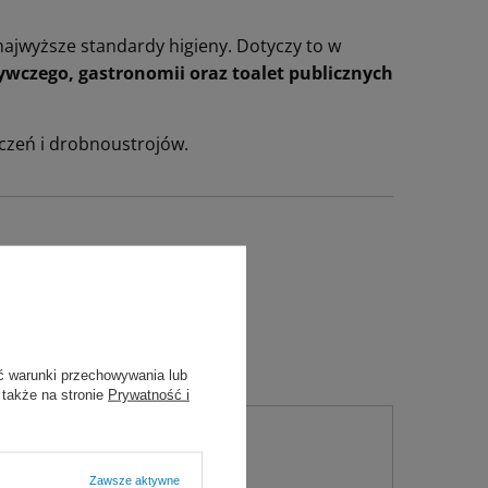
ajwyższe standardy higieny. Dotyczy to w
ywczego, gastronomii oraz toalet publicznych
czeń i drobnoustrojów.
i automatyczne
 (wkłady)
ć warunki przechowywania lub
 także na stronie
Prywatność i
Zawsze aktywne