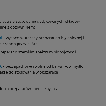
zaleca się stosowanie dedykowanych wkładów
ilne z dozownikiem:
ml
– wysoce skuteczny preparat do higienicznej i
olerancją przez skórę.
preparat o szerokim spektrum biobójczym i
A
– bezzapachowe i wolne od barwników mydło
 także do stosowania w obszarach
 form preparatów chemicznych z
.