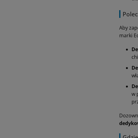
Pole
Aby zap
marki E
De
ch
De
wł
De
w 
pr
Dozowni
dedyko
Gdzie