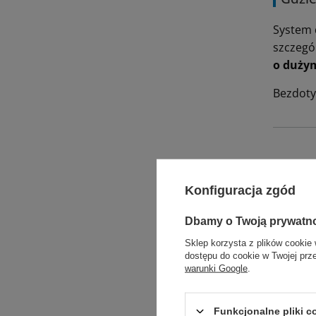
System 
szczegó
o duży
Bezdoty
Konfiguracja zgód
Dbamy o Twoją prywatn
Propo
Sklep korzysta z plików cookie 
dostępu do cookie w Twojej prz
warunki Google
.
Funkcjonalne pliki 