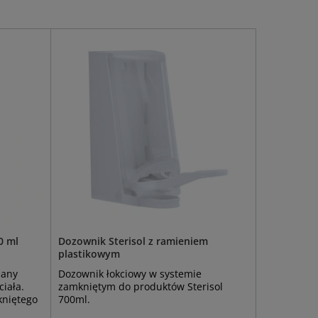
0 ml
Dozownik Sterisol z ramieniem
plastikowym
iany
Dozownik łokciowy w systemie
iała.
zamkniętym do produktów Sterisol
kniętego
700ml.