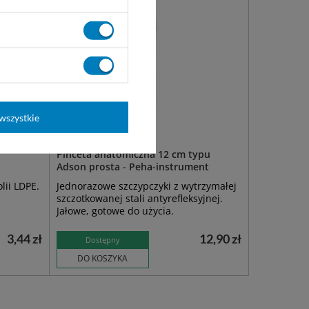
wszystkie
Pinceta anatomiczna 12 cm typu
Adson prosta - Peha-instrument
lii LDPE.
Jednorazowe szczypczyki z wytrzymałej
szczotkowanej stali antyrefleksyjnej.
Jałowe, gotowe do użycia.
3,44 zł
12,90 zł
Dostępny
DO KOSZYKA