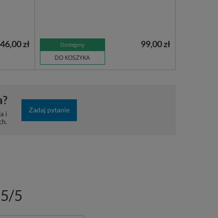
46,00 zł
99,00 zł
Dostępny
DO KOSZYKA
a?
Zadaj pytanie
a i
ch.
5/5