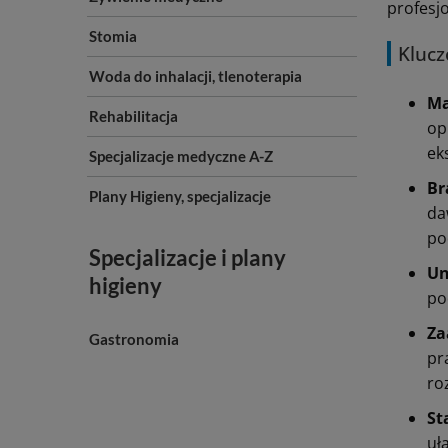
profesj
Stomia
Klucz
Woda do inhalacji, tlenoterapia
Ma
Rehabilitacja
op
ek
Specjalizacje medyczne A-Z
Br
Plany Higieny, specjalizacje
da
po
Specjalizacje i plany
Un
higieny
po
Za
Gastronomia
pr
ro
St
uł