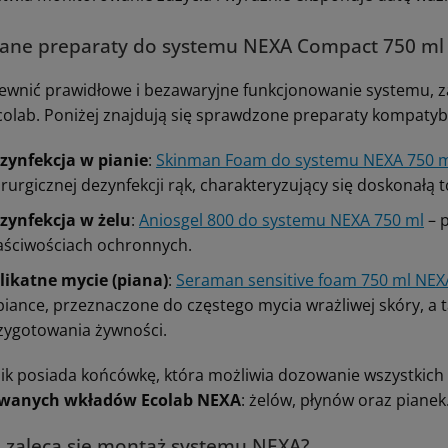
cane preparaty do systemu NEXA Compact 750 ml
ewnić prawidłowe i bezawaryjne funkcjonowanie systemu, 
colab. Poniżej znajdują się sprawdzone preparaty kompatyb
zynfekcja w pianie
:
Skinman Foam do systemu NEXA 750 
irurgicznej dezynfekcji rąk, charakteryzujący się doskonałą t
zynfekcja w żelu
:
Aniosgel 800 do systemu NEXA 750 ml
– 
aściwościach ochronnych.
likatne mycie (piana)
:
Seraman sensitive foam 750 ml NEX
piance, przeznaczone do częstego mycia wrażliwej skóry, a
zygotowania żywności.
k posiada końcówkę, która możliwia dozowanie wszystkich
wanych wkładów Ecolab NEXA
: żelów, płynów oraz pianek
 zaleca się montaż systemu NEXA?