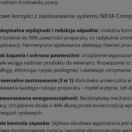
onalnym środowisku pracy.
owe korzyści z zastosowania systemu NEXA Comp
ksymalna wydajność i redukcja odpadów
: Unikalna kon
różnienie do 99% zawartości preparatu, co radykalnie zmnie
sploatacji. Hermetyczne opakowania ułatwiają również proce
ak kapania i ochrona powierzchni
: Urządzenie wyposażon
wki wciąga nadmiar produktu do wewnątrz. Rozwiązanie to 
dłogę, eliminując ryzyko poślizgnięć i ułatwiając utrzymanie 
iwersalne zastosowanie (3 w 1)
: Końcówka uniwersalna w
dawania każdego rodzaju preparatu – mydeł w płynie, żeli do
awansowana energooszczędność
: Bezdotykowy mechanizm
acy. Urządzenie działa o 44% dłużej przed koniecznością w
związań rynkowych.
ała kontrola zapasów
: Stylowa obudowa wyposażona jest 
atwia monitorowanie zużycia i wyraźnie eksponuje datę waż