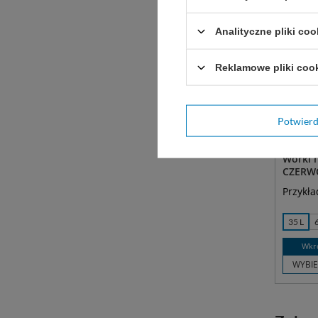
Analityczne pliki coo
Reklamowe pliki coo
Potwier
Worki 
CZERW
Przykła
35 L
Wkr
WYBIE