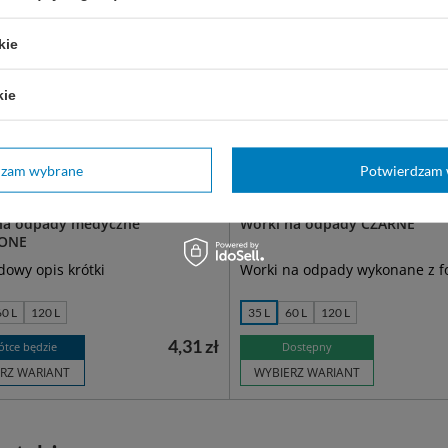
kie
kie
dzam wybrane
Potwierdzam 
na odpady medyczne
Worki na odpady CZARNE
ONE
dowy opis krótki
Worki na odpady wykonane z fo
60 L
120 L
35 L
60 L
120 L
4,31 zł
ótce będzie
Dostępny
RZ WARIANT
WYBIERZ WARIANT