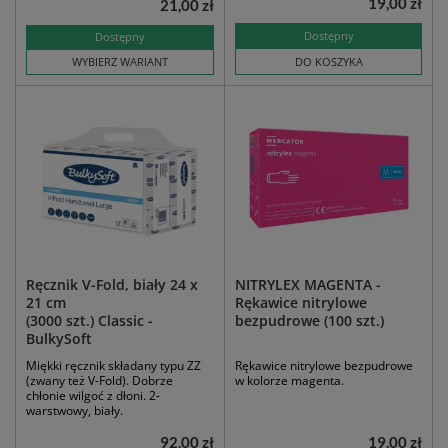
19,00 zł
21,00 zł
Dostępny
Dostępny
WYBIERZ WARIANT
DO KOSZYKA
Ręcznik V-Fold, biały 24 x
NITRYLEX MAGENTA -
21 cm
Rękawice nitrylowe
(3000 szt.) Classic -
bezpudrowe (100 szt.)
BulkySoft
Miękki ręcznik składany typu ZZ
Rękawice nitrylowe bezpudrowe
(zwany też V-Fold). Dobrze
w kolorze magenta.
chłonie wilgoć z dłoni. 2-
warstwowy, biały.
92,00 zł
19,00 zł