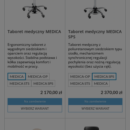
Taboret medyczny MEDICA
Taboret medyczny MEDICA
SPS
Ergonomiczny taboret z
Taboret medyczny z
wygodnym siedziskiem i
poliuretanowym siedziskiem typu
oparciem oraz regulacją
siodło, mechanizmem
wysokości. Stabilna podstawa i
synchronicznej regulacji
kółka zapewniają komfort i
pochylenia oraz nożną regulacją
mobilność w pracy.
wysokości (bez użycia rąk).
MEDICA
MEDICA-OP
MEDICA-OP
MEDICA SPS
MEDICA STS
MEDICA SPS
MEDICA STS
MEDICA
2 170,00 zł
2 370,00 zł
Na zamówienie
Na zamówienie
WYBIERZ WARIANT
WYBIERZ WARIANT