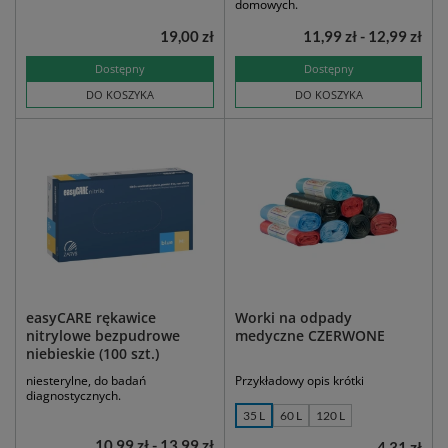
domowych.
19,00 zł
11,99 zł - 12,99 zł
Dostępny
Dostępny
DO KOSZYKA
DO KOSZYKA
easyCARE rękawice
Worki na odpady
nitrylowe bezpudrowe
medyczne CZERWONE
niebieskie (100 szt.)
niesterylne, do badań
Przykładowy opis krótki
diagnostycznych.
35 L
60 L
120 L
10,99 zł - 13,99 zł
4,31 zł