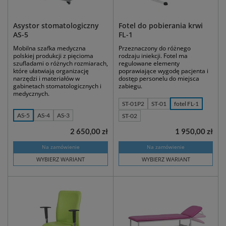
Asystor stomatologiczny
Fotel do pobierania krwi
AS-5
FL-1
Mobilna szafka medyczna
Przeznaczony do różnego
polskiej produkcji z pięcioma
rodzaju iniekcji. Fotel ma
szufladami o różnych rozmiarach,
regulowane elementy
które ułatwiają organizację
poprawiające wygodę pacjenta i
narzędzi i materiałów w
dostęp personelu do miejsca
gabinetach stomatologicznych i
zabiegu.
medycznych.
ST-01P2
ST-01
fotel FL-1
AS-5
AS-4
AS-3
ST-02
2 650,00 zł
1 950,00 zł
Na zamówienie
Na zamówienie
WYBIERZ WARIANT
WYBIERZ WARIANT