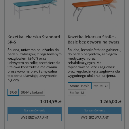
Kozetka lekarska Standard
Kozetka lekarska StoRe -
SR-S
Basic bez otworu na twarz
Solidna, uniwersalna leżanka do
Solidna, leżanka/stół do gabinetu,
badań i zabiegów, z regulowanym
do badań pacjentów, zabiegów
wezgłowiem (±40°) oraz
medycznych oraz
uchwytem na rolkę prześcieradła.
rehabilitacyjnych. Ma
Stalowa konstrukcja malowana
tapicerowane leże i zagłówek
proszkowo na biało i zmywalna
oraz regulację kąta zagłówka dla
tapicerka ułatwiają utrzymanie
wygodnego ułożenia pacjenta.
higieny.
StoRe - Basic
StoRe - O
SR-S
SR-M z kołamI
StoRe - M
1 014,99 zł
1 265,00 zł
Na zamówienie
Na zamówienie
WYBIERZ WARIANT
WYBIERZ WARIANT