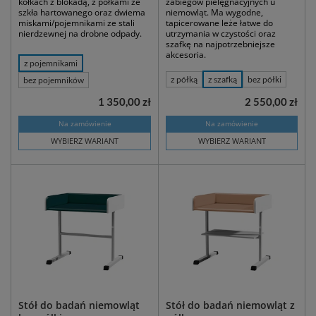
kółkach z blokadą, z półkami ze
zabiegów pielęgnacyjnych u
szkła hartowanego oraz dwiema
niemowląt. Ma wygodne,
miskami/pojemnikami ze stali
tapicerowane leże łatwe do
nierdzewnej na drobne odpady.
utrzymania w czystości oraz
szafkę na najpotrzebniejsze
akcesoria.
z pojemnikami
z półką
z szafką
bez półki
bez pojemników
1 350,00 zł
2 550,00 zł
Na zamówienie
Na zamówienie
WYBIERZ WARIANT
WYBIERZ WARIANT
Stół do badań niemowląt
Stół do badań niemowląt z