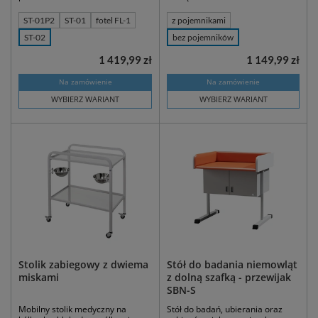
ST-01P2
ST-01
fotel FL-1
z pojemnikami
ST-02
bez pojemników
1 419,99 zł
1 149,99 zł
Na zamówienie
Na zamówienie
WYBIERZ WARIANT
WYBIERZ WARIANT
Stolik zabiegowy z dwiema
Stół do badania niemowląt
miskami
z dolną szafką - przewijak
SBN-S
Mobilny stolik medyczny na
Stół do badań, ubierania oraz