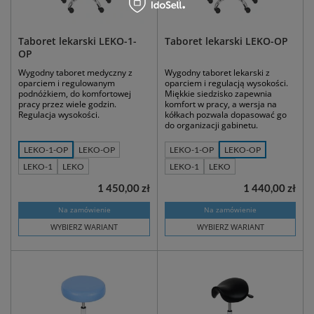
Taboret lekarski LEKO-1-
Taboret lekarski LEKO-OP
OP
Wygodny taboret medyczny z
Wygodny taboret lekarski z
oparciem i regulowanym
oparciem i regulacją wysokości.
podnóżkiem, do komfortowej
Miękkie siedzisko zapewnia
pracy przez wiele godzin.
komfort w pracy, a wersja na
Regulacja wysokości.
kółkach pozwala dopasować go
do organizacji gabinetu.
LEKO-1-OP
LEKO-OP
LEKO-1-OP
LEKO-OP
LEKO-1
LEKO
LEKO-1
LEKO
1 450,00 zł
1 440,00 zł
Na zamówienie
Na zamówienie
WYBIERZ WARIANT
WYBIERZ WARIANT