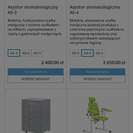
Asystor stomatologiczny
Asystor stomatologiczny
AS-3
AS-4
Mobilna, funkcjonalna szafka
Mobilna, atestowana szafka
medyczna z trzema szufladami
medyczna polskiej produkcji z
na kółkach, zaprojektowana z
czterema pojemnymi szufladami,
myślą o gabinetach medycznych.
regulowaną wysokością oraz
szklanym blatem ułatwiającym
utrzymanie higieny.
AS-3
AS-4
AS-5
AS-5
AS-4
AS-3
2 400,00 zł
2 650,00 zł
Na zamówienie
Na zamówienie
WYBIERZ WARIANT
WYBIERZ WARIANT