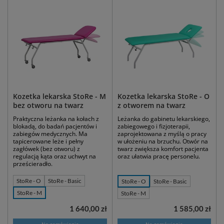
Kozetka lekarska StoRe - M
Kozetka lekarska StoRe - O
bez otworu na twarz
z otworem na twarz
Praktyczna leżanka na kołach z
Leżanka do gabinetu lekarskiego,
blokadą, do badań pacjentów i
zabiegowego i fizjoterapii,
zabiegów medycznych. Ma
zaprojektowana z myślą o pracy
tapicerowane leże i pełny
w ułożeniu na brzuchu. Otwór na
zagłówek (bez otworu) z
twarz zwiększa komfort pacjenta
regulacją kąta oraz uchwyt na
oraz ułatwia pracę personelu.
prześcieradło.
StoRe - O
StoRe - Basic
StoRe - O
StoRe - Basic
StoRe - M
StoRe - M
1 640,00 zł
1 585,00 zł