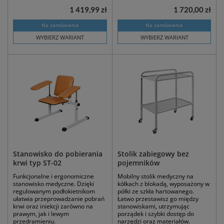
1 419,99 zł
1 720,00 zł
Na zamówienie
Na zamówienie
WYBIERZ WARIANT
WYBIERZ WARIANT
Stanowisko do pobierania
Stolik zabiegowy bez
krwi typ ST-02
pojemników
Funkcjonalne i ergonomiczne
Mobilny stolik medyczny na
stanowisko medyczne. Dzięki
kółkach z blokadą, wyposażony w
regulowanym podłokietnikom
półki ze szkła hartowanego.
ułatwia przeprowadzanie pobrań
Łatwo przestawisz go między
krwi oraz iniekcji zarówno na
stanowiskami, utrzymując
prawym, jak i lewym
porządek i szybki dostęp do
przedramieniu.
narzędzi oraz materiałów.