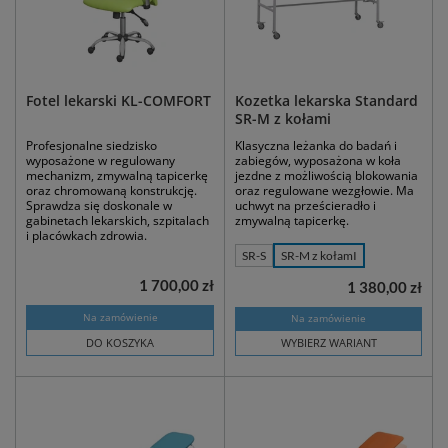
Fotel lekarski KL-COMFORT
Kozetka lekarska Standard
SR-M z kołami
Profesjonalne siedzisko
Klasyczna leżanka do badań i
wyposażone w regulowany
zabiegów, wyposażona w koła
mechanizm, zmywalną tapicerkę
jezdne z możliwością blokowania
oraz chromowaną konstrukcję.
oraz regulowane wezgłowie. Ma
Sprawdza się doskonale w
uchwyt na prześcieradło i
gabinetach lekarskich, szpitalach
zmywalną tapicerkę.
i placówkach zdrowia.
SR-S
SR-M z kołamI
1 700,00 zł
1 380,00 zł
Na zamówienie
Na zamówienie
DO KOSZYKA
WYBIERZ WARIANT