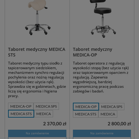
Taboret medyczny MEDICA
Taboret medyczny
STS
MEDICA-OP
Taboret medyczny typu siodło z
Taboret operatora z regulacją
tapicerowanym siedziskiem,
wysokości stopą (bez użycia rąk)
mechanizmem synchro regulacji
oraz tapicerowanym oparciem z
pochylenia oraz nożną regulacją
regulacją. Zapewnia
wysokości (bez użycia rąk).
wygodniejszą, bardziej
Sprawdza się w gabinetach, gdzie
ergonomiczną pracę podczas
liczą się ergonomia i higiena
zabiegów i badań.
pracy.
MEDICA-OP
MEDICA SPS
MEDICA-OP
MEDICA SPS
MEDICA STS
MEDICA
MEDICA STS
MEDICA
2 370,00 zł
2 800,00 zł
Na zamówienie
Na zamówienie