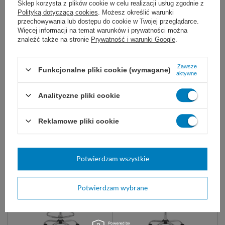
Sklep korzysta z plików cookie w celu realizacji usług zgodnie z
Polityką dotyczącą cookies
. Możesz określić warunki
Taboret lekarski LEKO
Taboret lekarski LEKO-1
przechowywania lub dostępu do cookie w Twojej przeglądarce.
Wygodny taboret medyczny z
Wygodny taboret medyczny z
Więcej informacji na temat warunków i prywatności można
miękkim, okrągłym siedziskiem i
miękkim siedziskiem i regulacją
znaleźć także na stronie
Prywatność i warunki Google
.
regulacją wysokości. Stabilna
wysokości. Chromowany
metalowa podstawa oraz kółka
podnóżek odciąża stopy, a opcja
pozwalają dopasować go do
kółek pozwala dopasować do
organizacji pracy w gabinecie.
organizacji pracy w gabinecie.
Zawsze
Funkcjonalne pliki cookie (wymagane)
aktywne
LEKO-1-OP
LEKO-OP
LEKO
LEKO-1
LEKO-OP
LEKO-1
LEKO
LEKO-1-OP
Analityczne pliki cookie
879,99 zł
1 040,00 zł
Reklamowe pliki cookie
Na zamówienie
Na zamówienie
WYBIERZ WARIANT
WYBIERZ WARIANT
Potwierdzam wszystkie
Potwierdzam wybrane