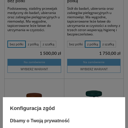
bez półki
półką
Podstawowy, stabilny przewijak
Stół do badań, ubierania oraz
medyczny do badań, ubierania
zabiegów pielęgnacyjnych u
oraz zabiegów pielęgnacyjnych u
niemowląt. Ma wygodne,
niemowląt. Ma wygodne,
tapicerowane leże łatwe do
tapicerowane leże łatwe do
utrzymania w czystości a osłony z
utrzymania w czystości.
trzech stron wspierają higienę i
bezpieczeństwo.
bez półki
z półką
z szafką
bez półki
z półką
z szafką
1 500,00 zł
1 750,00 zł
Na zamówienie
Na zamówienie
WYBIERZ WARIANT
WYBIERZ WARIANT
Konfiguracja zgód
Dbamy o Twoją prywatność