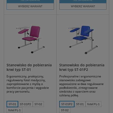
Na zamówienie
Na zamówienie
WYBIERZ WARIANT
WYBIERZ WARIANT
Stanowisko do pobierania
Stanowisko do pobierania
krwi typ ST-01
krwi typ ST-01P2
Ergonomiczny, praktyczny,
Profesjonalne i ergonomiczne
regulowany fotel medyczny,
stanowisko zabiegowe
zaprojektowane z myślą o
wyposażone w dwa regulowane
komforcie pacjenta i wygodzie
podłokietniki, zintegrowane
pracy personelu.
siedzisko z oparciem oraz
szklaną półkę.
ST-01
ST-01P2
ST-02
ST-01P2
ST-01
fotel FL-1
fotel FL-1
ST-02