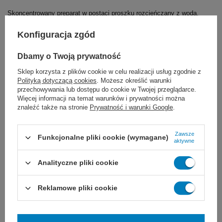
Skoncentrowany preparat w postaci proszku rozcieńczany z wodą.
W skład Chirosanu plus wchodzą substancje
Konfiguracja zgód
pomocnicze: nadwęglan sodu, TAED, fosforany,
enzymy, anionowe substancje powierzchniowo czynne,
Dbamy o Twoją prywatność
inhibitory korozji, kwasy organiczne. Substancją czynną
Sklep korzysta z plików cookie w celu realizacji usług zgodnie z
jest kwas nadoctowy : 1% aktywowanego roztworu
Polityką dotyczącą cookies
. Możesz określić warunki
przechowywania lub dostępu do cookie w Twojej przeglądarce.
Chirosanu Plus zawiera 2700 ppm substancji czynnej.
Więcej informacji na temat warunków i prywatności można
znaleźć także na stronie
Prywatność i warunki Google
.
Zawsze
Funkcjonalne pliki cookie (wymagane)
aktywne
Analityczne pliki cookie
Marka
Schulke
70000083
Reklamowe pliki cookie
REF
Pojemność
≥ 6 L / 6 kg
Postać
Proszek