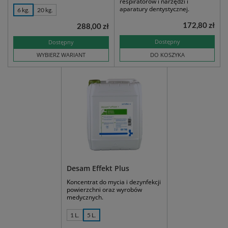
respiratorów i narzędzi i
aparatury dentystycznej.
6 kg.
20 kg.
172,80 zł
288,00 zł
Dostępny
Dostępny
WYBIERZ WARIANT
DO KOSZYKA
Desam Effekt Plus
Koncentrat do mycia i dezynfekcji
powierzchni oraz wyrobów
medycznych.
1 L.
5 L.