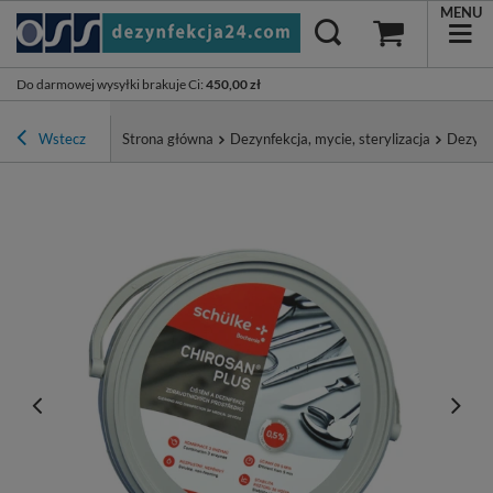
MENU
Do darmowej wysyłki brakuje Ci
:
450,00 zł
Wstecz
Strona główna
Dezynfekcja, mycie, sterylizacja
Dezynf