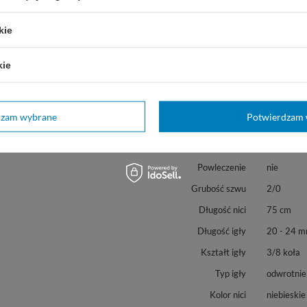
kie
kie
Marka
B|Braun
C093536
REF
dzam wybrane
Potwierdzam 
Materiał
Polyamide,
Struktura
monofila
Powleczenie
nie
Grubość szwu
2/0
Długość nici
75 cm
Długość igły
20 - 24 
Kształt igły
3/8 koła
Typ igły
odwrotnie
Kolor nici
niebieskie