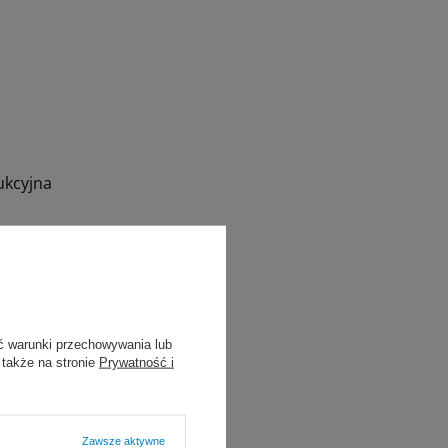
ukcyjna
ć warunki przechowywania lub
 także na stronie
Prywatność i
Zawsze aktywne