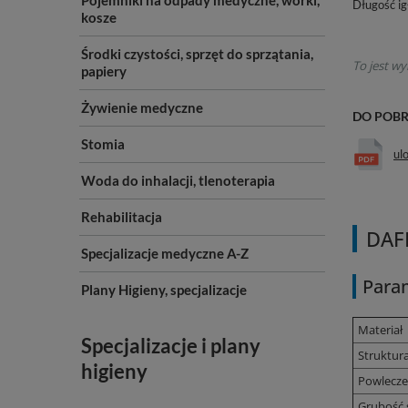
Pojemniki na odpady medyczne, worki,
Długość ig
kosze
Środki czystości, sprzęt do sprzątania,
To jest wy
papiery
Żywienie medyczne
DO POB
Stomia
ul
Woda do inhalacji, tlenoterapia
Rehabilitacja
DAFI
Specjalizacje medyczne A-Z
Para
Plany Higieny, specjalizacje
Materiał
Specjalizacje i plany
Struktur
higieny
Powlecze
Grubość 