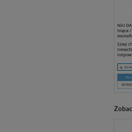
Nici DA
tnąca /
monofil
Szwy ch
niewch
niepowl
ig. 16 
Na 
WYBIE
Zobac