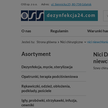
OSS sp. z o.o.
Adres:
ul. Siennicka 25, 80-758 Gdańsk
O nas
Regulamin
Warunki ha
Jesteś tu:
Strona główna
Nici chirurgiczne
nici niewchłani
Asortyment
Nici D
niewch
Dezynfekcja, mycie, sterylizacja
Szwy chiru
Opatrunki, terapia podciśnieniowa
Rękawiczki, odzież, obłożenia,
podkłady, pościele
Igły, probówki, strzykawki, infuzja,
cewniki