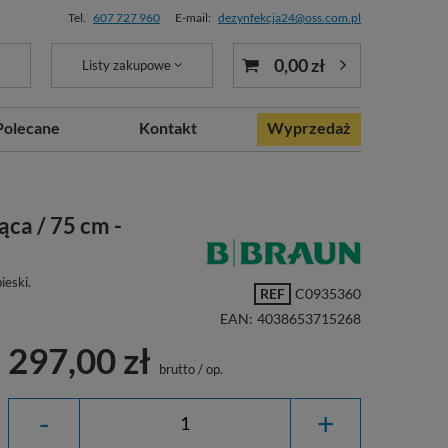
Tel.
607 727 960
E-mail:
dezynfekcja24@oss.com.pl
0,00 zł
Listy zakupowe
Polecane
Kontakt
Wyprzedaż
ąca / 75 cm -
ieski.
REF
C0935360
EAN:
4038653715268
297,00 zł
brutto
/
op.
-
+