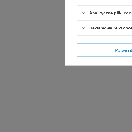
Analityczne pliki coo
Reklamowe pliki coo
Potwier