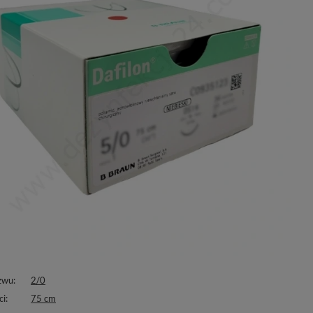
zwu
2/0
ci
75 cm