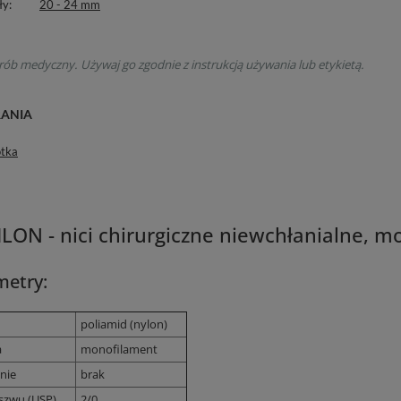
ły
20 - 24 mm
rób medyczny. Używaj go zgodnie z instrukcją używania lub etykietą.
RANIA
otka
LON - nici chirurgiczne niewchłanialne, 
metry:
poliamid (nylon)
a
monofilament
nie
brak
szwu (USP)
2/0