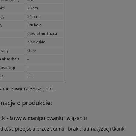
ici
75 cm
gły
24 mm
ły
3/8 koła
odwrotnie tnąca
niebieskie
 rany
stałe
a absorbcja
-
bsorbcji
-
ja
EO
ie zawiera 36 szt. nici.
macje o produkcie:
ętki - łatwy w manipulowaniu i wiązaniu
adkość przejścia przez tkanki - brak traumatyzacji tkanki