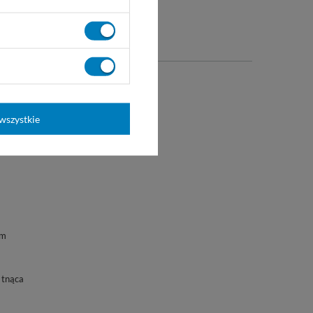
0
wszystkie
 Dafilon, Ethilon, Amifil M, Nylon
ment
mm
 tnąca