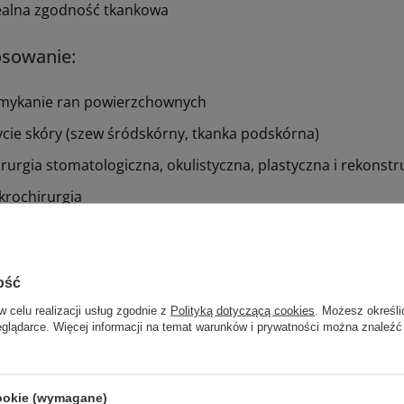
ealna zgodność tkankowa
osowanie:
mykanie ran powierzchownych
ycie skóry (szew śródskórny, tkanka podskórna)
irurgia stomatologiczna,
okulistyczna,
plastyczna
i rekonstr
krochirurgia
ane działy
ość
w celu realizacji usług zgodnie z
Polityką dotyczącą cookies
. Możesz określi
eglądarce. Więcej informacji na temat warunków i prywatności można znaleźć
cookie (wymagane)