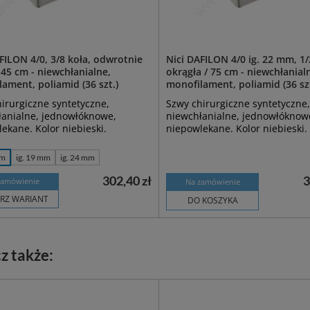
FILON 4/0, 3/8 koła, odwrotnie
Nici DAFILON 4/0 ig. 22 mm, 1/
 45 cm - niewchłanialne,
okrągła / 75 cm - niewchłanial
ament, poliamid (36 szt.)
monofilament, poliamid (36 szt
irurgiczne syntetyczne,
Szwy chirurgiczne syntetyczne,
łanialne, jednowłóknowe,
niewchłanialne, jednowłóknow
ekane. Kolor niebieski.
niepowlekane. Kolor niebieski.
mm
ig. 19 mm
ig. 24 mm
302,40 zł
3
zamówienie
Na zamówienie
RZ WARIANT
DO KOSZYKA
z także: