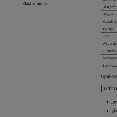
Gastronomia
Długość n
Długość i
Kształt ig
Typ igły
Kolor
Wsparcie
Całkowit
Metoda a
Sterylizac
Opakowan
Infor
gi
gł