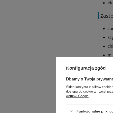
id
Zast
za
sz
ch
mi
Konfiguracja zgód
Polec
Dbamy o Twoją prywatn
Sklep korzysta z plików cookie 
dostępu do cookie w Twojej prz
warunki Google
.
Funkcjonalne pliki 