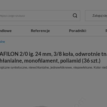
Zaloguj się
ndlowe
Referencje
Poradniki:
alne
AFILON 2/0 ig. 24 mm, 3/8 koła, odwrotnie tn
łanialne, monofilament, poliamid (36 szt.)
rgiczne syntetyczne, niewchłanialne, jednowłóknowe, niepowlekane. Kolor nieb