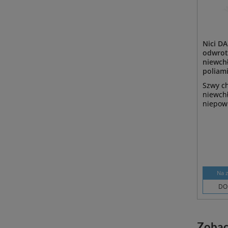
Nici DA
odwrotn
niewch
poliami
Szwy ch
niewch
niepowl
Na 
DO
Zobac