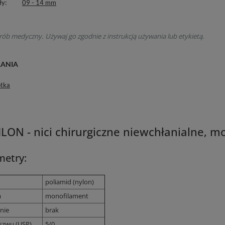
ły
09 - 14 mm
rób medyczny. Używaj go zgodnie z instrukcją używania lub etykietą.
RANIA
otka
LON - nici chirurgiczne niewchłanialne, 
metry:
poliamid (nylon)
a
monofilament
nie
brak
szwu (USP)
5/0