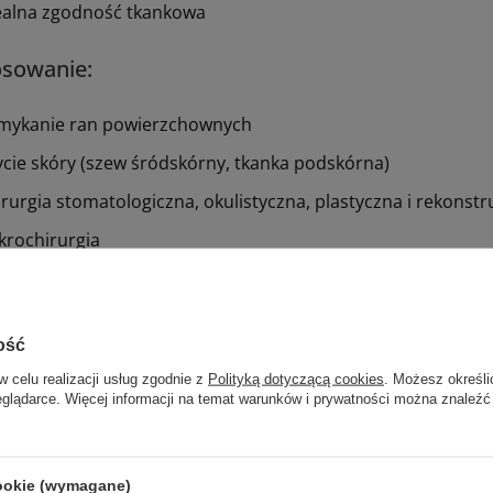
ealna zgodność tkankowa
osowanie:
mykanie ran powierzchownych
ycie skóry (szew śródskórny, tkanka podskórna)
irurgia stomatologiczna,
okulistyczna,
plastyczna
i rekonstr
krochirurgia
ane działy
ość
w celu realizacji usług zgodnie z
Polityką dotyczącą cookies
. Możesz określi
eglądarce. Więcej informacji na temat warunków i prywatności można znaleźć
cookie (wymagane)