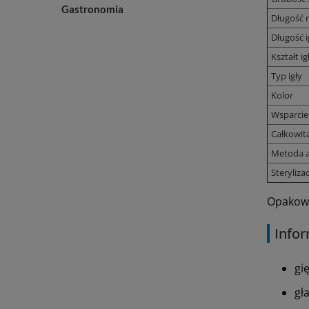
Gastronomia
Długość n
Długość i
Kształt ig
Typ igły
Kolor
Wsparcie
Całkowit
Metoda a
Sterylizac
Opakowan
Infor
gi
gł