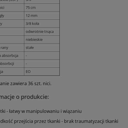
ici
75 cm
gły
12 mm
ły
3/8 koła
odwrotnie tnąca
niebieskie
 rany
stałe
a absorbcja
-
bsorbcji
-
ja
EO
ie zawiera 36 szt. nici.
macje o produkcie:
ętki - łatwy w manipulowaniu i wiązaniu
adkość przejścia przez tkanki - brak traumatyzacji tkanki