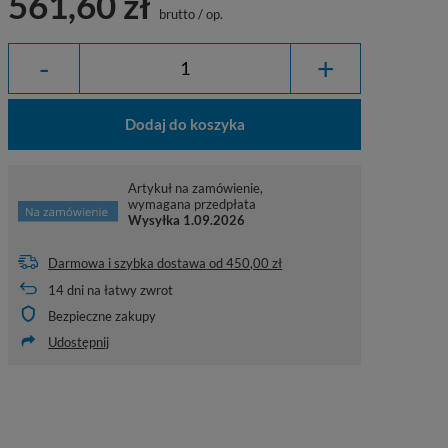
561,60 zł
brutto
/
op.
-
+
Dodaj do koszyka
Artykuł na zamówienie,
wymagana przedpłata
Wysyłka
1.09.2026
Darmowa i szybka dostawa
od
450,00 zł
14
dni na łatwy zwrot
Bezpieczne zakupy
Udostępnij