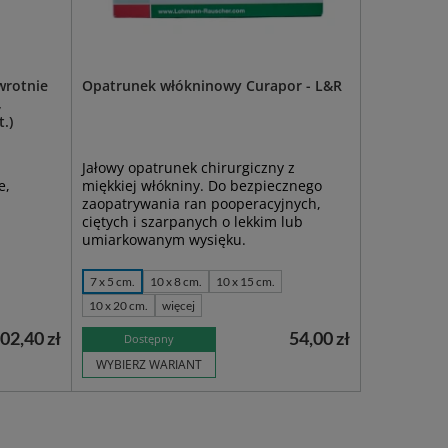
wrotnie
Opatrunek włókninowy Curapor - L&R
,
.)
Jałowy opatrunek chirurgiczny z
e,
miękkiej włókniny. Do bezpiecznego
zaopatrywania ran pooperacyjnych,
ciętych i szarpanych o lekkim lub
umiarkowanym wysięku.
7 x 5 cm.
10 x 8 cm.
10 x 15 cm.
10 x 20 cm.
więcej
02,40 zł
54,00 zł
Dostępny
WYBIERZ WARIANT