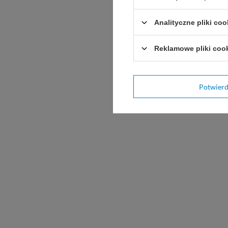
Analityczne pliki coo
Reklamowe pliki coo
Potwier