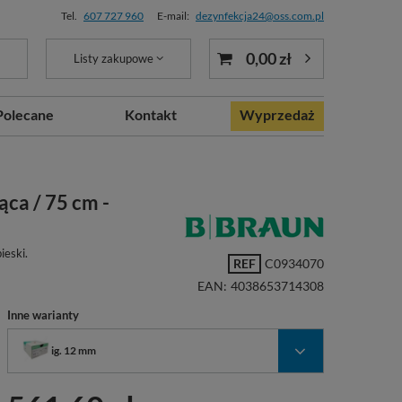
Tel.
607 727 960
E-mail:
dezynfekcja24@oss.com.pl
0,00 zł
Listy zakupowe
Polecane
Kontakt
Wyprzedaż
ąca / 75 cm -
ieski.
REF
C0934070
EAN:
4038653714308
Inne warianty
ig. 12 mm