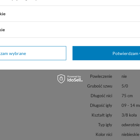
kie
kie
Marka
B|Braun
C093407
REF
dzam wybrane
Potwierdzam 
Materiał
Polyamide,
Struktura
monofila
Powleczenie
nie
Grubość szwu
5/0
Długość nici
75 cm
Długość igły
09 - 14 
Kształt igły
3/8 koła
Typ igły
odwrotnie
Kolor nici
niebieskie