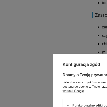
id
Zast
za
sz
ch
mi
Konfiguracja zgód
Polec
Dbamy o Twoją prywatn
Sklep korzysta z plików cookie 
dostępu do cookie w Twojej prz
warunki Google
.
Funkcjonalne pliki 