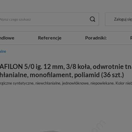
Zaloguj się
ndlowe
Referencje
Poradniki:
alne
AFILON 5/0 ig. 12 mm, 3/8 koła, odwrotnie tn
łanialne, monofilament, poliamid (36 szt.)
rgiczne syntetyczne, niewchłanialne, jednowłóknowe, niepowlekane. Kolor nieb