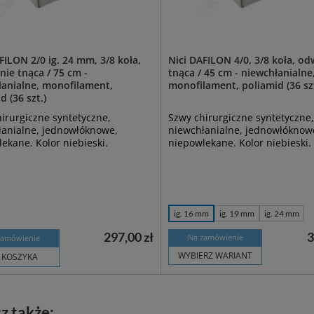
FILON 2/0 ig. 24 mm, 3/8 koła,
Nici DAFILON 4/0, 3/8 koła, od
ie tnąca / 75 cm -
tnąca / 45 cm - niewchłanialne
łanialne, monofilament,
monofilament, poliamid (36 szt
d (36 szt.)
irurgiczne syntetyczne,
Szwy chirurgiczne syntetyczne,
łanialne, jednowłóknowe,
niewchłanialne, jednowłóknow
ekane. Kolor niebieski.
niepowlekane. Kolor niebieski.
ig. 16 mm
ig. 19 mm
ig. 24 mm
297,00 zł
3
Na zamówienie
zamówienie
WYBIERZ WARIANT
 KOSZYKA
z także: