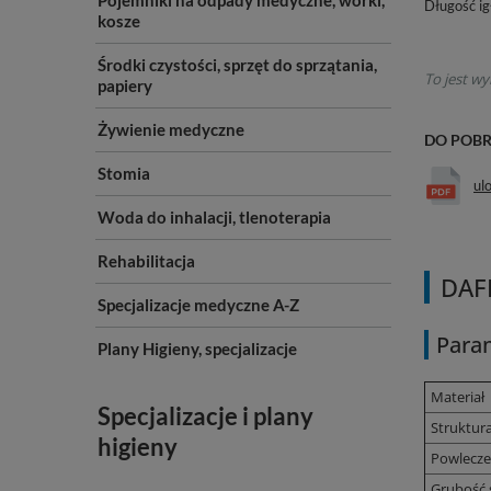
Pojemniki na odpady medyczne, worki,
Długość ig
kosze
Środki czystości, sprzęt do sprzątania,
To jest wy
papiery
Żywienie medyczne
DO POB
Stomia
ul
Woda do inhalacji, tlenoterapia
Rehabilitacja
DAFI
Specjalizacje medyczne A-Z
Para
Plany Higieny, specjalizacje
Materiał
Specjalizacje i plany
Struktur
higieny
Powlecze
Grubość 