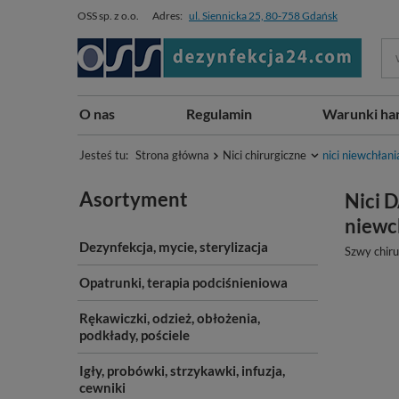
OSS sp. z o.o.
Adres:
ul. Siennicka 25, 80-758 Gdańsk
O nas
Regulamin
Warunki ha
Jesteś tu:
Strona główna
Nici chirurgiczne
nici niewchłani
Asortyment
Nici D
niewch
Dezynfekcja, mycie, sterylizacja
Szwy chiru
Opatrunki, terapia podciśnieniowa
Rękawiczki, odzież, obłożenia,
podkłady, pościele
Igły, probówki, strzykawki, infuzja,
cewniki