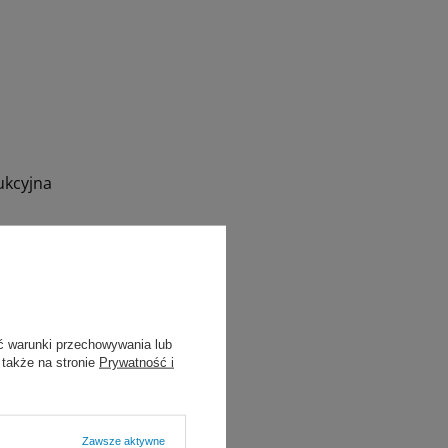
ukcyjna
ć warunki przechowywania lub
 także na stronie
Prywatność i
Zawsze aktywne