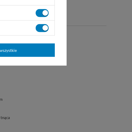
0
wszystkie
 Dafilon, Ethilon, Amifil M, Nylon
ment
mm
 tnąca