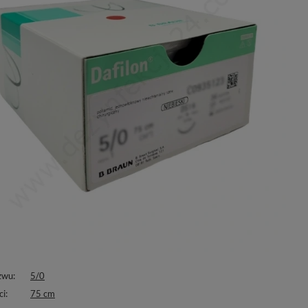
zwu
5/0
ci
75 cm