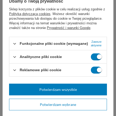
Dbamy o Twoją prywatność
Przed użyciem wstrząsnąć zbiornik,
Sklep korzysta z plików cookie w celu realizacji usług zgodnie z
Rozpylać zawsze na środku pomieszczenia,
Polityką dotyczącą cookies
. Możesz określić warunki
przechowywania lub dostępu do cookie w Twojej przeglądarce.
Czas rozpylania wynosi ok. 1 sekundę - taki "jeden
Więcej informacji na temat warunków i prywatności można
strzał" wystarcza na pokrycie zapachem ok. 200
znaleźć także na stronie
Prywatność i warunki Google
.
m³,
Nie należy kierować środka na osoby i zwierzęta,
Zawsze
Funkcjonalne pliki cookie (wymagane)
aktywne
W przypadku małych pomieszczeń, np 20 m³
Analityczne pliki cookie
zalecamy pracę w maseczce filtrującej.
Reklamowe pliki cookie
Marka
Freshtek
Rodzaj produktu
Zapach
Potwierdzam wszystkie
Pojemność
600 ml
Potwierdzam wybrane
Proponujemy również: