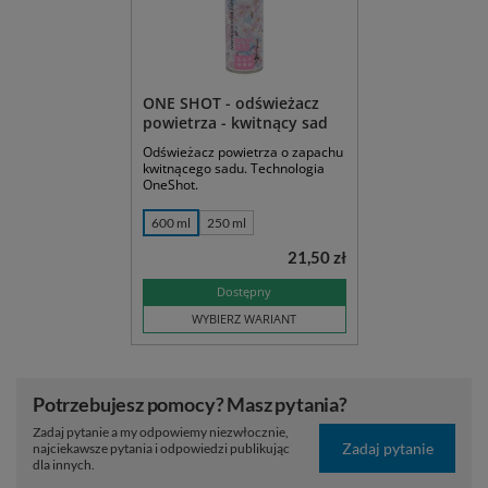
ONE SHOT - odświeżacz
powietrza - kwitnący sad
Odświeżacz powietrza o zapachu
kwitnącego sadu. Technologia
OneShot.
600 ml
250 ml
21,50 zł
Dostępny
WYBIERZ WARIANT
Potrzebujesz pomocy? Masz pytania?
Zadaj pytanie a my odpowiemy niezwłocznie,
Zadaj pytanie
najciekawsze pytania i odpowiedzi publikując
dla innych.