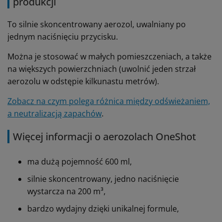
produkcji
To silnie skoncentrowany aerozol, uwalniany po
jednym naciśnięciu przycisku.
Można je stosować w małych pomieszczeniach, a także
na większych powierzchniach (uwolnić jeden strzał
aerozolu w odstępie kilkunastu metrów).
Zobacz na czym polega różnica między odświeżaniem,
a neutralizacją zapachów
.
Więcej informacji o aerozolach OneShot
ma dużą pojemność 600 ml,
silnie skoncentrowany, jedno naciśnięcie
wystarcza na 200 m³,
bardzo wydajny dzięki unikalnej formule,