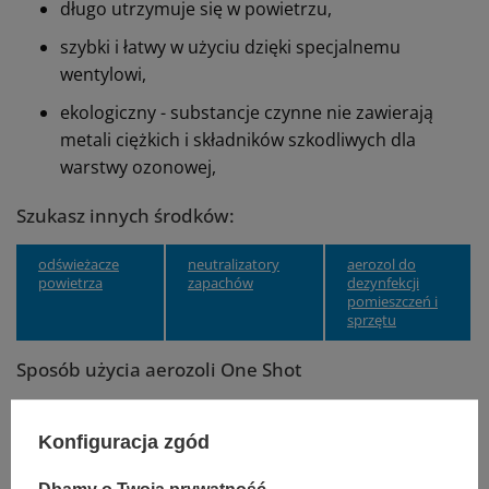
długo utrzymuje się w powietrzu,
szybki i łatwy w użyciu dzięki specjalnemu
wentylowi,
ekologiczny - substancje czynne nie zawierają
metali ciężkich i składników szkodliwych dla
warstwy ozonowej,
Szukasz innych środków:
odświeżacze
neutralizatory
aerozol do
powietrza
zapachów
dezynfekcji
pomieszczeń i
sprzętu
Sposób użycia aerozoli One Shot
Przed użyciem wstrząsnąć zbiornik,
Konfiguracja zgód
Rozpylać zawsze na środku pomieszczenia,