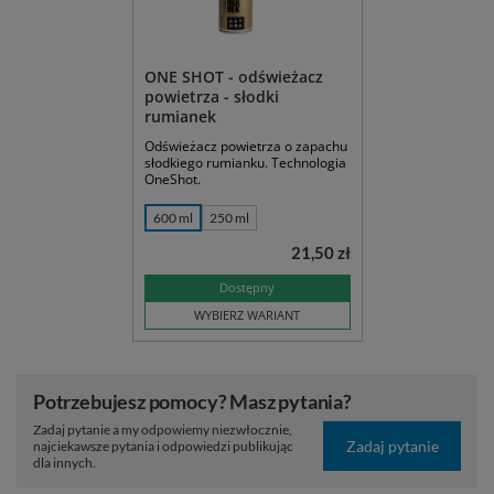
ONE SHOT - odświeżacz
powietrza - słodki
rumianek
Odświeżacz powietrza o zapachu
słodkiego rumianku. Technologia
OneShot.
600 ml
250 ml
21,50 zł
Dostępny
WYBIERZ WARIANT
Potrzebujesz pomocy? Masz pytania?
Zadaj pytanie a my odpowiemy niezwłocznie,
Zadaj pytanie
najciekawsze pytania i odpowiedzi publikując
dla innych.