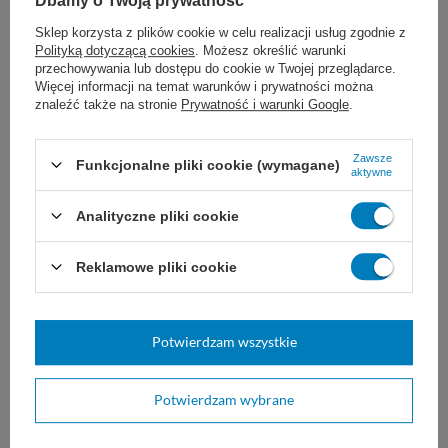
Dbamy o Twoją prywatność
Czas rozpylania wynosi ok. 1 sekundę - taki "jeden
strzał" wystarcza na pokrycie zapachem ok. 200
Sklep korzysta z plików cookie w celu realizacji usług zgodnie z
Polityką dotyczącą cookies
. Możesz określić warunki
m³,
przechowywania lub dostępu do cookie w Twojej przeglądarce.
Nie należy kierować środka na osoby i zwierzęta,
Więcej informacji na temat warunków i prywatności można
znaleźć także na stronie
Prywatność i warunki Google
.
W przypadku małych pomieszczeń, np 20 m³
zalecamy pracę w maseczce filtrującej.
Zawsze
Funkcjonalne pliki cookie (wymagane)
aktywne
Analityczne pliki cookie
Marka
Freshtek
Rodzaj produktu
Zapach
Reklamowe pliki cookie
Pojemność
600 ml
Proponujemy również:
Potwierdzam wszystkie
Potwierdzam wybrane