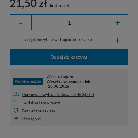
21,50 zł
brutto
/
szt.
-
+
+
Dodaj do koszyka 12 szt. i zapłać 20,43 zł za szt.
Dodaj do koszyka
Wkrótce będzie
Wysyłka
w poniedziałek
(10.08.2026)
Darmowa i szybka dostawa
od
450,00 zł
14
dni na łatwy zwrot
Bezpieczne zakupy
Udostępnij