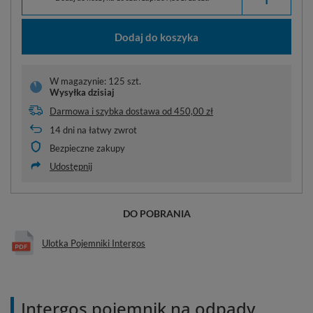
Dodaj do koszyka
W magazynie: 125 szt.
Wysyłka
dzisiaj
Darmowa i szybka dostawa
od
450,00 zł
14
dni na łatwy zwrot
Bezpieczne zakupy
Udostępnij
DO POBRANIA
Ulotka Pojemniki Intergos
Intergos pojemnik na odpady