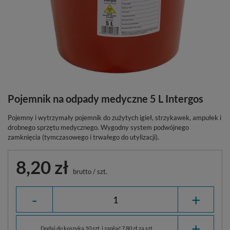
Pojemnik na odpady medyczne 5 L Intergos
Pojemny i wytrzymały pojemnik do zużytych igieł, strzykawek, ampułek i
drobnego sprzętu medycznego. Wygodny system podwójnego
zamknięcia (tymczasowego i trwałego do utylizacji).
8,20 zł
brutto
/
szt.
-
+
+
Dodaj do koszyka 10 szt. i zapłać 7,80 zł za szt.