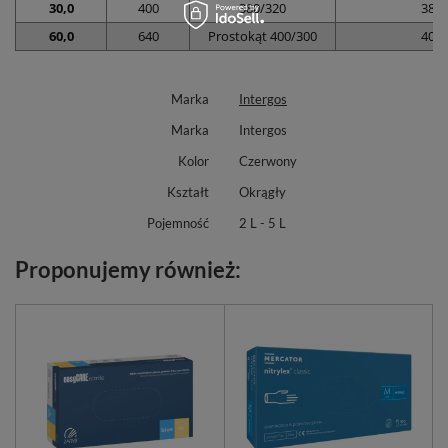
30,0
400
380/320
380
60,0
640
Prostokąt 400/300
400
Marka
Intergos
Marka
Intergos
Kolor
Czerwony
Kształt
Okrągły
Pojemność
2 L - 5 L
Proponujemy również: