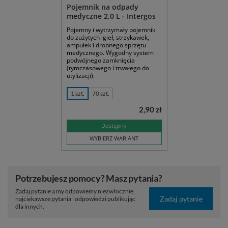
Pojemnik na odpady
medyczne 2,0 L - Intergos
Pojemny i wytrzymały pojemnik
do zużytych igieł, strzykawek,
ampułek i drobnego sprzętu
medycznego. Wygodny system
podwójnego zamknięcia
(tymczasowego i trwałego do
utylizacji).
1 szt.
70 szt.
2,90 zł
Dostępny
WYBIERZ WARIANT
Potrzebujesz pomocy? Masz pytania?
Zadaj pytanie a my odpowiemy niezwłocznie,
Zadaj pytanie
najciekawsze pytania i odpowiedzi publikując
dla innych.