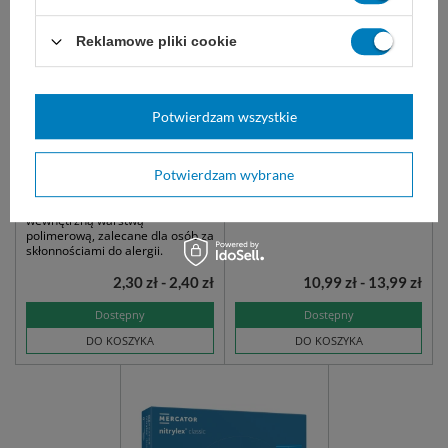
Reklamowe pliki cookie
Potwierdzam wszystkie
DERMAGEL - Rękawice
easyCARE rękawice
lateksowe bezpudrowe
nitrylowe bezpudrowe
STERYLNE (1 para)
niebieskie (100 szt.)
Potwierdzam wybrane
Chirurgiczne bezpudrowe
niesterylne, do badań
rękawice lateksowe z
diagnostycznych.
wewnętrzną warstwą
polimerową, zalecane dla osób za
skłonnościami do alergii.
2,30 zł - 2,40 zł
10,99 zł - 13,99 zł
Dostępny
Dostępny
DO KOSZYKA
DO KOSZYKA