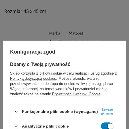
Rozmiar 45 x 45 cm.
Marka
Matopat
MA-134-SETF-022
REF
Konfiguracja zgód
Rodzaj
Prześcieradło
Serweta
Dbamy o Twoją prywatność
Kolor
niebieski
Sklep korzysta z plików cookie w celu realizacji usług zgodnie z
Wymiary
160 x 210 cm
Polityką dotyczącą cookies
. Możesz określić warunki
przechowywania lub dostępu do cookie w Twojej przeglądarce.
45 x 45 cm
Więcej informacji na temat warunków i prywatności można
znaleźć także na stronie
Prywatność i warunki Google
.
Proponujemy również:
Zawsze
Funkcjonalne pliki cookie (wymagane)
aktywne
Analityczne pliki cookie