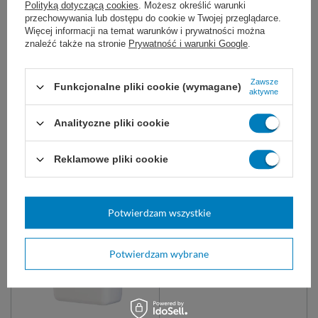
Polityką dotyczącą cookies
. Możesz określić warunki
Worki na odpady wykonane z folii
przechowywania lub dostępu do cookie w Twojej przeglądarce.
LDPE.
Więcej informacji na temat warunków i prywatności można
znaleźć także na stronie
Prywatność i warunki Google
.
35 L
60 L
120 L
3,44 zł
Zawsze
Funkcjonalne pliki cookie (wymagane)
aktywne
Dostępny
WYBIERZ WARIANT
Analityczne pliki cookie
Reklamowe pliki cookie
Zobacz także:
Potwierdzam wszystkie
Potwierdzam wybrane