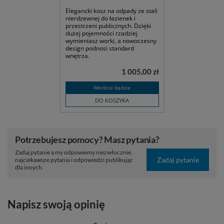
Elegancki kosz na odpady ze stali
nierdzewnej do łazienek i
przestrzeni publicznych. Dzięki
dużej pojemności rzadziej
wymieniasz worki, a nowoczesny
design podnosi standard
wnętrza.
1 005,00 zł
Wkrótce będzie
DO KOSZYKA
Potrzebujesz pomocy? Masz pytania?
Zadaj pytanie a my odpowiemy niezwłocznie,
Zadaj pytanie
najciekawsze pytania i odpowiedzi publikując
dla innych.
Napisz swoją opinię