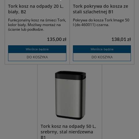
Tork kosz na odpady 20 L,
Tork pokrywa do kosza ze
biały, B2
stali szlachetnej B1
Funkcjonalny kosz na śmieci Tork,
Pokrywa do kosza Tork Image 50
kolor biały. Możliwy montaż na
l (do 460011) czarna.
ścianie lub podłodze.
135,00 zł
138,01 zł
Wkrótce będzie
Wkrótce będzie
DO KOSZYKA
DO KOSZYKA
Tork kosz na odpady 50 L,
srebrny, stal nierdzewna
B1