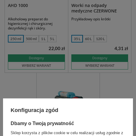
AHD 1000
Worki na odpady
medyczne CZERWONE
Alkoholowy preparat do
Przykładowy opis krótki
higienicznej i chirurgicznej
dezynfekcji rąk i skóry.
250 ml
500 ml
1 L
5 L
35 L
60 L
120 L
22,00 zł
4,31 zł
Dostępny
Dostępny
WYBIERZ WARIANT
WYBIERZ WARIANT
Konfiguracja zgód
Dbamy o Twoją prywatność
Worki na odpady CZARNE
Sklep korzysta z plików cookie w celu realizacji usług zgodnie z