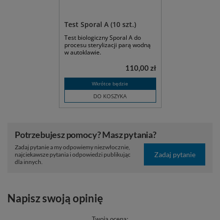
Test Sporal A (10 szt.)
Test biologiczny Sporal A do
procesu sterylizacji parą wodną
w autoklawie.
110,00 zł
Wkrótce będzie
DO KOSZYKA
Potrzebujesz pomocy? Masz pytania?
Zadaj pytanie a my odpowiemy niezwłocznie,
Zadaj pytanie
najciekawsze pytania i odpowiedzi publikując
dla innych.
Napisz swoją opinię
Twoja ocena: