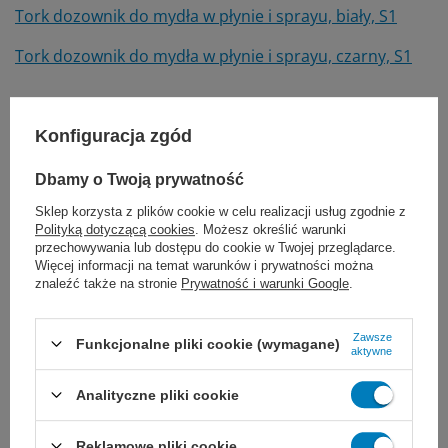
Tork dozownik do mydła w płynie i sprayu, biały, S1
Tork dozownik do mydła w płynie i sprayu, czarny, S1
Marka
Tork
Konfiguracja zgód
420501
REF
Dbamy o Twoją prywatność
Pojemność mydła
1 L
Sklep korzysta z plików cookie w celu realizacji usług zgodnie z
Rodzaj produktu
System zamknięty dozowników
Polityką dotyczącą cookies
. Możesz określić warunki
przechowywania lub dostępu do cookie w Twojej przeglądarce.
Więcej informacji na temat warunków i prywatności można
Proponujemy również:
znaleźć także na stronie
Prywatność i warunki Google
.
Zawsze
Funkcjonalne pliki cookie (wymagane)
aktywne
Analityczne pliki cookie
Reklamowe pliki cookie