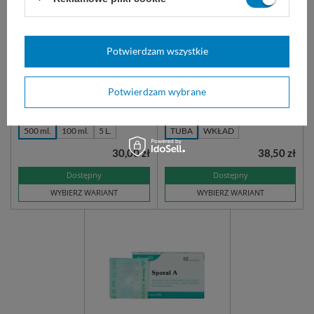
Skinman soft PROTECT
Chusteczki Mikrozid AF
Potwierdzam wszystkie
(150 szt.)
Łagodny preparat do dezynfekcji
Alkoholowy preparat w postaci
rąk. Zawiera witaminę E,
chusteczek do szybkiej
Potwierdzam wybrane
glicerynę i pantenol.
dezynfekcji powierzchni metodą
przecierania
500 ml.
100 ml.
5 L.
TUBA
WKŁAD
30,00 zł
38,50 zł
Dostępny
Dostępny
WYBIERZ WARIANT
WYBIERZ WARIANT