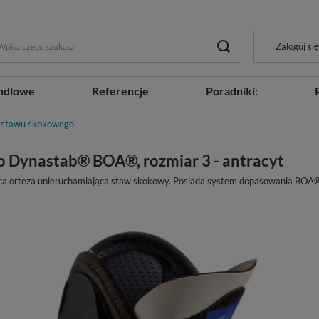
Zaloguj się
ndlowe
Referencje
Poradniki:
 stawu skokowego
o Dynastab® BOA®, rozmiar 3 - antracyt
jąca orteza unieruchamiająca staw skokowy. Posiada system dopasowania BOA