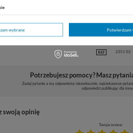
czenie stanów patologicznych ścięgien
kie
dzam wybrane
Potwierdzam 
Marka
Thuasne
2351 02
REF
Potrzebujesz pomocy? Masz pytani
Zadaj pytanie a my odpowiemy niezwłocznie, najciekawsze pytani
odpowiedzi publikując dla inny
z swoją opinię
Twoja ocena: