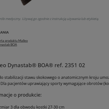
rób medyczny. Używaj go zgodnie z instrukcją używania lub etykietą.
RANIA
rta produktu Malleo
nastab BOA
leo Dynastab® BOA® ref. 2351 02
do stabilizacji stawu skokowego o anatomicznym kroju umo
 Dla pacjentów uprawiający sporty wymagające obrotów (kosz
macje o produkcie:
zmiar 3 dla obwodu kostki 27-30 cm