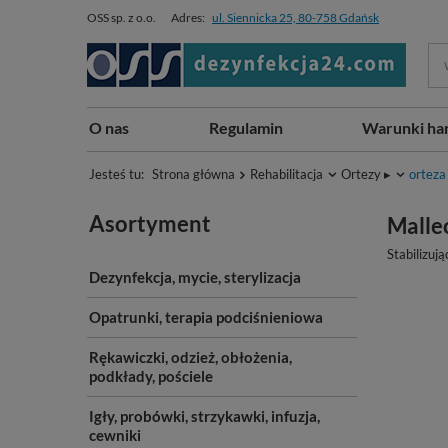
OSS sp. z o.o.
Adres:
ul. Siennicka 25, 80-758 Gdańsk
O nas
Regulamin
Warunki ha
Jesteś tu:
Strona główna
Rehabilitacja
Ortezy ▸
orteza
Asortyment
Malle
Stabilizu
Dezynfekcja, mycie, sterylizacja
Opatrunki, terapia podciśnieniowa
Rękawiczki, odzież, obłożenia,
podkłady, pościele
Igły, probówki, strzykawki, infuzja,
cewniki