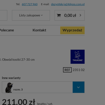
Tel.
607 727 960
E-mail:
dezynfekcja24@oss.com.pl
0,00 zł
Listy zakupowe
Polecane
Kontakt
Wyprzedaż
®. Obwód kostki 27-30 cm
REF
2351 02
Inne warianty
rozm. 3
211,00 zł
brutto
/
szt.