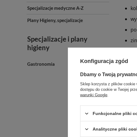
ko
Specjalizacje medyczne A-Z
wy
Plany Higieny, specjalizacje
po
Specjalizacje i plany
zi
higieny
sy
Konfiguracja zgód
Gastronomia
Zast
Dbamy o Twoją prywatn
un
Sklep korzysta z plików cookie 
dostępu do cookie w Twojej prz
le
warunki Google
.
za
sp
Funkcjonalne pliki 
um
Analityczne pliki coo
po