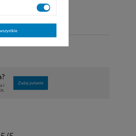
wszystkie
a?
Zadaj pytanie
a i
ch.