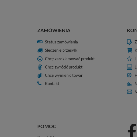
ZAMÓWIENIA
KO
Status zamówienia
Z
Śledzenie przesyłki
K
Chcę zareklamować produkt
L
Chcę zwrócić produkt
L
Chcę wymienić towar
H
Kontakt
M
N
POMOC