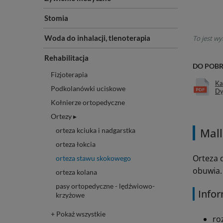
Stomia
Woda do inhalacji, tlenoterapia
To jest wy
Rehabilitacja
DO POB
Fizjoterapia
Ka
Podkolanówki uciskowe
Dy
Kołnierze ortopedyczne
Ortezy ▸
Mal
orteza kciuka i nadgarstka
orteza łokcia
Orteza 
orteza stawu skokowego
obuwia.
orteza kolana
pasy ortopedyczne - lędźwiowo-
Infor
krzyżowe
+ Pokaż wszystkie
ro