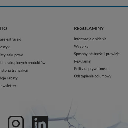
NTO
REGULAMINY
Informacje o sklepie
arejestruj się
Wysyłka
oszyk
Sposoby płatności i prowizje
isty zakupowe
Regulamin
ista zakupionych produktów
Polityka prywatności
istoria transakcji
Odstąpienie od umowy
oje rabaty
ewsletter