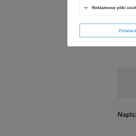
le
Reklamowe pliki coo
Potwier
Napis