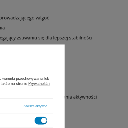
dprowadzającego wilgoć
nia
ający zsuwaniu się dla lepszej stabilności
i nie rozluźnia się z czasem)
ć warunki przechowywania lub
 także na stronie
Prywatność i
w czasie ponownego podejmowania aktywności
Zawsze aktywne