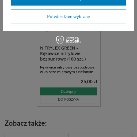
Potwierdzam wybrane
NITRYLEX GREEN -
Rękawice nitrylowe
bezpudrowe (100 szt.)
Rękawice nitrylowe bezpudrowe
w kolorze miętowym / zielonym
25,00 zł
Dostępny
DO KOSZYKA
Zobacz także: