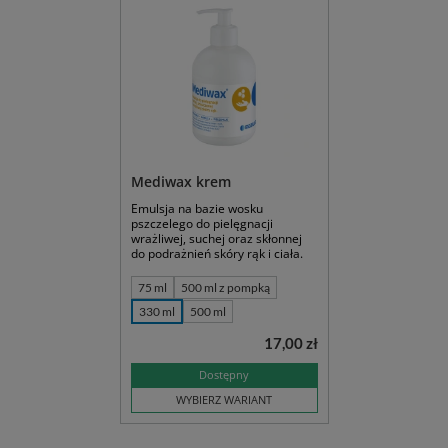
Mediwax krem
Emulsja na bazie wosku
pszczelego do pielęgnacji
wrażliwej, suchej oraz skłonnej
do podrażnień skóry rąk i ciała.
75 ml
500 ml z pompką
330 ml
500 ml
17,00 zł
Dostępny
WYBIERZ WARIANT