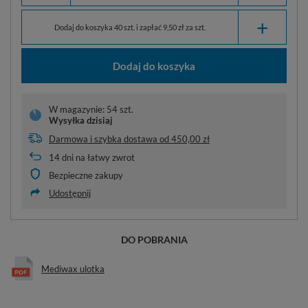
+
Dodaj do koszyka 40 szt. i zapłać 9,50 zł za szt.
Dodaj do koszyka
W magazynie: 54 szt.
Wysyłka
dzisiaj
Darmowa i szybka dostawa
od
450,00 zł
14
dni na łatwy zwrot
Bezpieczne zakupy
Udostępnij
DO POBRANIA
Mediwax ulotka