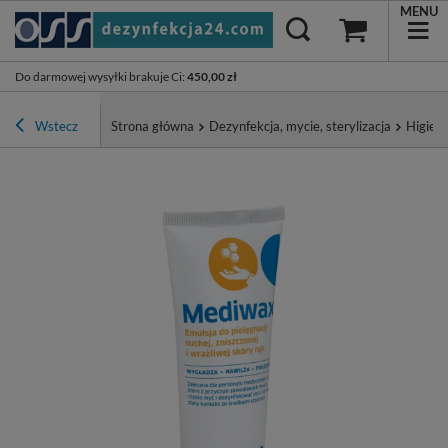
MENU
Do darmowej wysyłki brakuje Ci
:
450,00 zł
Wstecz
Strona główna
Dezynfekcja, mycie, sterylizacja
Higiena