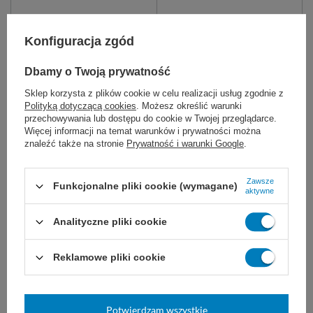
Konfiguracja zgód
Dbamy o Twoją prywatność
Sklep korzysta z plików cookie w celu realizacji usług zgodnie z
Polityką dotyczącą cookies
. Możesz określić warunki
przechowywania lub dostępu do cookie w Twojej przeglądarce.
Więcej informacji na temat warunków i prywatności można
NITRYLEX CLASSIC -
easyCARE rękawice
znaleźć także na stronie
Prywatność i warunki Google
.
Rękawice nitrylowe
nitrylowe bezpudrowe
bezpudrowe (100 szt.)
niebieskie (100 szt.)
Zawsze
Syntetyczne, nitrylowe rękawice
niesterylne, do badań
Funkcjonalne pliki cookie (wymagane)
aktywne
bezpudrowe są zalecane dla osób
diagnostycznych.
uczulonych na lateks.
Analityczne pliki cookie
12,99 zł - 14,99 zł
10,99 zł - 13,99 zł
Dostępny
Dostępny
Reklamowe pliki cookie
DO KOSZYKA
DO KOSZYKA
Potwierdzam wszystkie