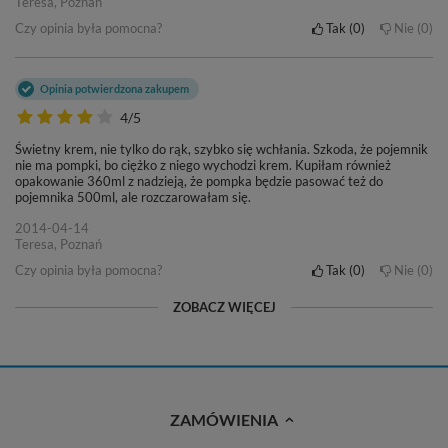
Teresa, Poznań
Czy opinia była pomocna?
Tak
0
Nie
0
Opinia potwierdzona zakupem
4/5
Świetny krem, nie tylko do rąk, szybko się wchłania. Szkoda, że pojemnik
nie ma pompki, bo ciężko z niego wychodzi krem. Kupiłam również
opakowanie 360ml z nadzieją, że pompka będzie pasować też do
pojemnika 500ml, ale rozczarowałam się.
2014-04-14
Teresa, Poznań
Czy opinia była pomocna?
Tak
0
Nie
0
ZOBACZ WIĘCEJ
ZAMÓWIENIA