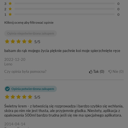
3
0
2
0
1
0
Kliknij ocenę aby filtrować opinie
Opinia niepotwierdzona zakupem
5/5
balsam do rąk mojego życia pięknie pachnie koi moje spierzchnięte ręce
2022-12-20
Leno
Czy opinia była pomocna?
Tak
0
Nie
0
Opinia potwierdzona zakupem
5/5
Świetny krem - z łatwością się rozprowadza i bardzo szybko się wchłania,
skóra po nim nie jest tłusta, ale przyjemnie gładka. Niestety, aplikacja z
opakowania 500ml bardzo trudna jeśli się nie ma specjalnego aplikatora.
2014-04-14