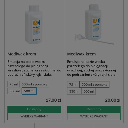
Mediwax krem
Mediwax krem
Emulsja na bazie wosku
Emulsja na bazie wosku
pszczelego do pielęgnacji
pszczelego do pielęgnacji
wrażliwej, suchej oraz skłonnej do
wrażliwej, suchej oraz skłonnej
podrażnień skóry rąk i ciała.
do podrażnień skóry rąk i ciała.
75 ml
500 ml z pompką
75 ml
500 ml z pompką
330 ml
500 ml
330 ml
500 ml
17,00 zł
20,00 zł
Dostępny
Dostępny
WYBIERZ WARIANT
WYBIERZ WARIANT