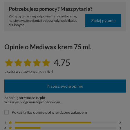
Potrzebujesz pomocy? Masz pytania?
Zadaj pytanie a my odpowiemy niezwłocznie,
Zadaj pytanie
najciekawsze pytania i odpowiedzi publikując
dla innych.
Opinie o Mediwax krem 75 ml.
4.75
Liczba wystawionych opinii: 4
Napisz swoją opinię
Za opinię otrzymasz
10 pkt.
w naszym programie lojalnościowym.
Pokaż tylko opinie potwierdzone zakupem
5
3
4
1