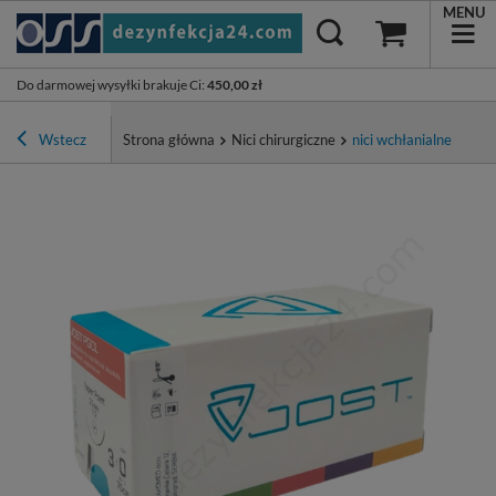
MENU
Do darmowej wysyłki brakuje Ci
:
450,00 zł
Wstecz
Strona główna
Nici chirurgiczne
nici wchłanialne