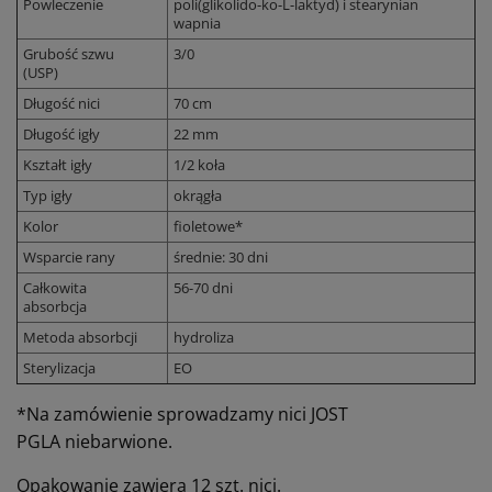
Powleczenie
poli(glikolido-ko-L-laktyd) i stearynian
wapnia
Grubość szwu
3/0
(USP)
Długość nici
70 cm
Długość igły
22 mm
Kształt igły
1/2 koła
Typ igły
okrągła
Kolor
fioletowe*
Wsparcie rany
średnie: 30 dni
Całkowita
56-70 dni
absorbcja
Metoda absorbcji
hydroliza
Sterylizacja
EO
*Na zamówienie sprowadzamy nici JOST
PGLA
niebarwione.
Opakowanie zawiera 12 szt. nici.