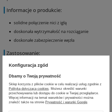
Informacje o produkcie:
solidne połączenie nici z igłą
doskonała wytrzymałość na rozciąganie
doskonałe zabezpieczenie węzła
Zastosowanie:
Konfiguracja zgód
ogólne przybliżenie tkanek miękkich
chirurgia okulistyczna
Dbamy o Twoją prywatność
Sklep korzysta z plików cookie w celu realizacji usług zgodnie z
Przeciwwskazania:
Polityką dotyczącą cookies
. Możesz określić warunki
przechowywania lub dostępu do cookie w Twojej przeglądarce.
Więcej informacji na temat warunków i prywatności można
gdy potrzebne jest długoterminowe, przedłużone
znaleźć także na stronie
Prywatność i warunki Google
.
(dłużej niż 30 dni) lub trwałe przybliżenie tkanek