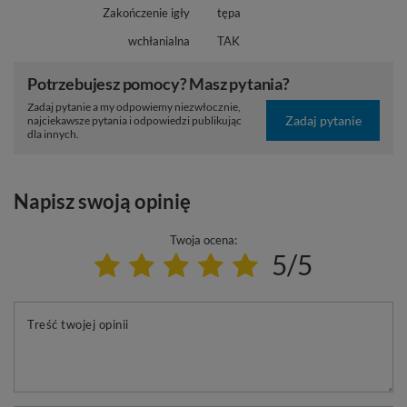
Zakończenie igły
tępa
wchłanialna
TAK
Potrzebujesz pomocy? Masz pytania?
Zadaj pytanie a my odpowiemy niezwłocznie,
Zadaj pytanie
najciekawsze pytania i odpowiedzi publikując
dla innych.
Napisz swoją opinię
Twoja ocena:
5/5
Treść twojej opinii