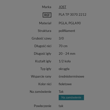
Marka
JOST
PLA TP 3070 2212
REF
Materiał
PGLA, PGLA90
Struktura
polifilament
Grubość szwu
3/0
Długość nici
70 cm
Długość igły
20 - 24 mm
Kształt igły
1/2 koła
Typ igły
okrągła
Wsparcie rany
średnioterminowe
Kolor nici
fioletowe
Na zamówienie
Tak
Powleczenie
tak