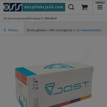
MENU
Do darmowej wysyłki brakuje Ci
:
450,00 zł
Wstecz
Strona główna
Nici chirurgiczne
nici niewchłanialne