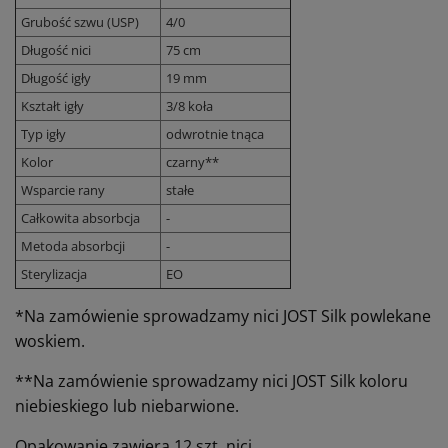
Grubość szwu (USP)
4/0
Długość nici
75 cm
Długość igły
19 mm
Kształt igły
3/8 koła
Typ igły
odwrotnie tnąca
Kolor
czarny**
Wsparcie rany
stałe
Całkowita absorbcja
-
Metoda absorbcji
-
Sterylizacja
EO
*
Na zamówienie sprowadzamy nici JOST Silk powlekane
woskiem.
**Na zamówienie sprowadzamy nici JOST Silk koloru
niebieskiego lub niebarwione.
Opakowanie zawiera 12 szt. nici.