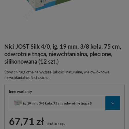
Nici JOST Silk 4/0, ig. 19 mm, 3/8 koła, 75 cm,
odwrotnie tnąca, niewchłanialna, plecione,
silikonowana (12 szt.)
Szwy chirurgiczne najwyższej jakości, naturalne, wielowłóknowe,
niewchłanialne. Nici czarne.
Inne warianty
ig. 19 mm, 3/8 koła, 75 cm, odwrotnie tnąca S
67,71 zł
brutto
/
op.