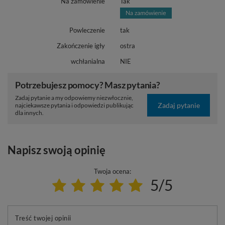
Na zamówienie
Tak
Powleczenie
tak
Zakończenie igły
ostra
wchłanialna
NIE
Potrzebujesz pomocy? Masz pytania?
Zadaj pytanie a my odpowiemy niezwłocznie,
Zadaj pytanie
najciekawsze pytania i odpowiedzi publikując
dla innych.
Napisz swoją opinię
Twoja ocena:
5/5
Treść twojej opinii