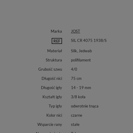
Marka
JOST
SIL CR 4075 1938/S
REF
Materiał
Silk, Jedwab
Struktura
polifilament
Grubość szwu
4/0
Długość nici
75 cm
Długość igły
14 - 19 mm
Kształt igły
3/8 koła
Typ igły
odwrotnie tnąca
Kolor nici
czarne
Wsparcie rany
stałe