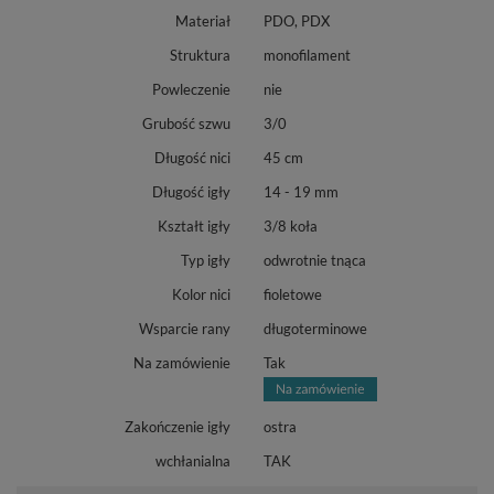
Materiał
PDO, PDX
Struktura
monofilament
Powleczenie
nie
Grubość szwu
3/0
Długość nici
45 cm
Długość igły
14 - 19 mm
Kształt igły
3/8 koła
Typ igły
odwrotnie tnąca
Kolor nici
fioletowe
Wsparcie rany
długoterminowe
Na zamówienie
Tak
Zakończenie igły
ostra
wchłanialna
TAK