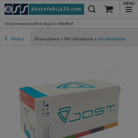
MENU
Do darmowej wysyłki brakuje Ci
:
450,00 zł
Wstecz
Strona główna
Nici chirurgiczne
nici wchłanialne