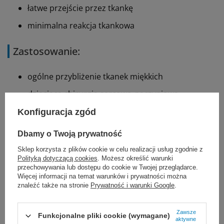
łatwe przejście przez tkankę
minimalna reakcja tkankowa
Zastosowanie:
ogólne przybliżenie tkanek miękkich
dziecięca chirurgia sercowo-naczyniowa
chirurgia okulistyczna
Konfiguracja zgód
Dbamy o Twoją prywatność
Przeciwwskazania:
Sklep korzysta z plików cookie w celu realizacji usług zgodnie z
Polityką dotyczącą cookies
. Możesz określić warunki
gdy potrzebne jest krótkotrwałe lub
przechowywania lub dostępu do cookie w Twojej przeglądarce.
trwałe przybliżenie tkanek
Więcej informacji na temat warunków i prywatności można
znaleźć także na stronie
Prywatność i warunki Google
.
w neurochirurgii
u pacjentów uczulonych na niektóre składniki
Zawsze
Funkcjonalne pliki cookie (wymagane)
aktywne
szwu