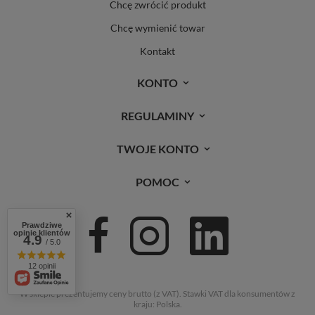
Chcę zwrócić produkt
Chcę wymienić towar
Kontakt
KONTO
REGULAMINY
TWOJE KONTO
POMOC
Prawdziwe
opinie klientów
4.9
/ 5.0
12 opinii
W sklepie prezentujemy ceny brutto (z VAT).
Stawki VAT dla konsumentów z
kraju:
Polska
.