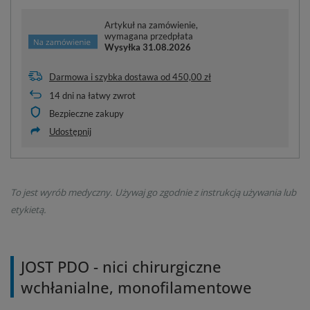
Artykuł na zamówienie,
wymagana przedpłata
Wysyłka
31.08.2026
Darmowa i szybka dostawa
od
450,00 zł
14
dni na łatwy zwrot
Bezpieczne zakupy
Udostępnij
To jest wyrób medyczny. Używaj go zgodnie z instrukcją używania lub
etykietą.
JOST PDO - nici chirurgiczne
wchłanialne, monofilamentowe