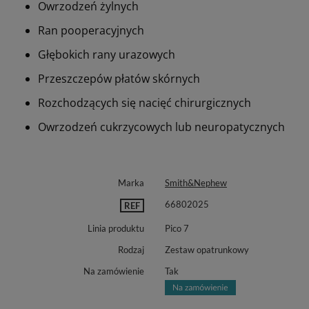
Owrzodzeń żylnych
Ran pooperacyjnych
Głębokich rany urazowych
Przeszczepów płatów skórnych
Rozchodzących się nacięć chirurgicznych
Owrzodzeń cukrzycowych lub neuropatycznych
Marka
Smith&Nephew
66802025
REF
Linia produktu
Pico 7
Rodzaj
Zestaw opatrunkowy
Na zamówienie
Tak