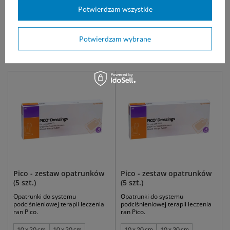
Dostępny
Potwierdzam wszystkie
WYBIERZ WARIANT
Potwierdzam wybrane
Zobacz także:
Pico - zestaw opatrunków
Pico - zestaw opatrunków
(5 szt.)
(5 szt.)
Opatrunki do systemu
Opatrunki do systemu
podciśnieniowej terapii leczenia
podciśnieniowej terapii leczenia
ran Pico.
ran Pico.
10 x 20 cm
10 x 30 cm
10 x 20 cm
10 x 30 cm