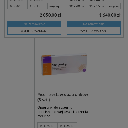
10 x 40 cm
15 x 15 cm
więcej
10 x 40 cm
15 x 15 cm
więcej
2 050,00 zł
1 640,00 zł
Na zamówienie
Na zamówienie
WYBIERZ WARIANT
WYBIERZ WARIANT
Pico - zestaw opatrunków
(5 szt.)
Opatrunki do systemu
podciśnieniowej terapii leczenia
ran Pico.
10 x 20 cm
10 x 30 cm