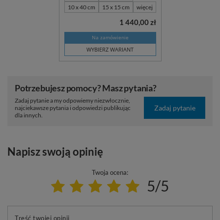
10 x 40 cm
15 x 15 cm
więcej
1 440,00 zł
Na zamówienie
WYBIERZ WARIANT
Potrzebujesz pomocy? Masz pytania?
Zadaj pytanie a my odpowiemy niezwłocznie,
Zadaj pytanie
najciekawsze pytania i odpowiedzi publikując
dla innych.
Napisz swoją opinię
Twoja ocena:
5/5
Treść twojej opinii