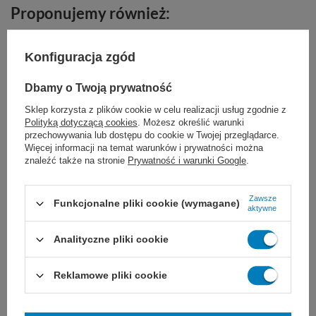
Proponujemy również:
Konfiguracja zgód
Dbamy o Twoją prywatność
Sklep korzysta z plików cookie w celu realizacji usług zgodnie z
Polityką dotyczącą cookies
. Możesz określić warunki
przechowywania lub dostępu do cookie w Twojej przeglądarce.
Więcej informacji na temat warunków i prywatności można
znaleźć także na stronie
Prywatność i warunki Google
.
Pico 7 + 1 szt. opatrunku -
S&N
Zawsze
Funkcjonalne pliki cookie (wymagane)
aktywne
Mobilny system jednorazowego
użytku do podciśnieniowej terapii
leczenia ran.
Analityczne pliki cookie
15 x 15 cm
10 x 20 cm
15 x 30 cm
20 x 25 cm
Reklamowe pliki cookie
780,00 zł