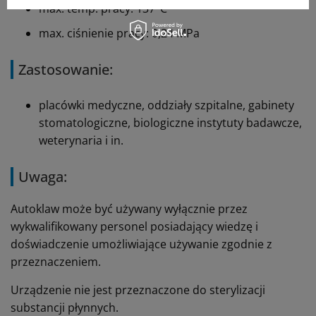
max. temp. pracy:
137°C
max. ciśnienie pracy:
0,24 MPa
Zastosowanie:
placówki medyczne, oddziały szpitalne, gabinety
stomatologiczne, biologiczne instytuty badawcze,
weterynaria i in.
Uwaga:
Autoklaw może być używany wyłącznie przez
wykwalifikowany personel posiadający wiedzę i
doświadczenie umożliwiające używanie zgodnie z
przeznaczeniem.
Urządzenie nie jest przeznaczone do sterylizacji
substancji płynnych.