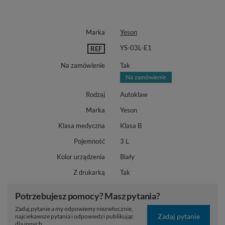
Marka
Yeson
YS-03L-E1
REF
Na zamówienie
Tak
Rodzaj
Autoklaw
Marka
Yeson
Klasa medyczna
Klasa B
Pojemność
3 L
Kolor urządzenia
Biały
Z drukarką
Tak
Potrzebujesz pomocy? Masz pytania?
Zadaj pytanie a my odpowiemy niezwłocznie,
Zadaj pytanie
najciekawsze pytania i odpowiedzi publikując
dla innych.