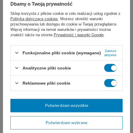
Dbamy o Twoją prywatność
port kart SSD
Sklep korzysta z plików cookie w celu realizacji usług zgodnie z
blokada przed przypadkowym otwarciem
Polityką dotyczącą cookies
. Możesz określić warunki
przechowywania lub dostępu do cookie w Twojej przeglądarce.
wewnętrzny zbiorniki na wodę destylowaną
Więcej informacji na temat warunków i prywatności można
znaleźć także na stronie
Prywatność i warunki Google
.
Dane techniczne:
Zawsze
Funkcjonalne pliki cookie (wymagane)
aktywne
pojemność komory: 3 litry
wymiary komory: dł. 17,5 x wys. 5,5 x gł. 28 cm
Analityczne pliki cookie
wymiary tacek: 18 x 28 cm
Reklamowe pliki cookie
wymiary z zamkniętymi drzwiami: 59,5 x 28,7 x
24,8 cm
waga netto: 24 kg
Potwierdzam wszystkie
zasilanie:
230V ± 10%, 50/60 Hz
Potwierdzam wybrane
moc:
2900 W