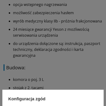
opcja wstępnego nagrzewania
możliwość zabezpieczenia hasłem
wyrób medyczny klasy IIb -
próżnia frakcjonowana
24 miesiące gwarancji Yeson z możliwością
serwisowania urządzenia
do urządzenia dołączone są: instrukcja, paszport
techniczny, deklaracja zgodności i karta
gwarancyjna
Budowa:
komora o poj. 3 L
stojak z 2. tacami
wyświetlacz dotykowy 4,3"
Konfiguracja zgód
drukarka termiczna