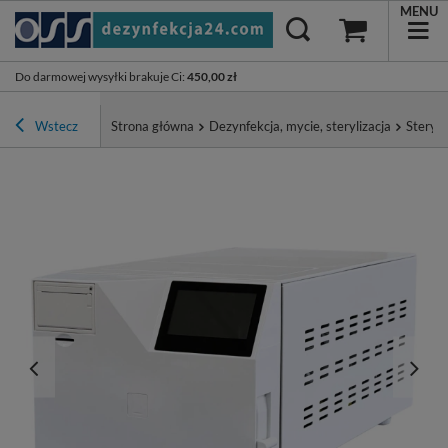
MENU
Do darmowej wysyłki brakuje Ci
:
450,00 zł
Wstecz
Strona główna
Dezynfekcja, mycie, sterylizacja
Steryli