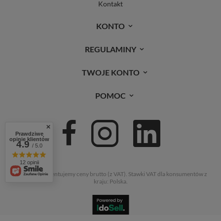
Kontakt
KONTO
REGULAMINY
TWOJE KONTO
POMOC
Prawdziwe
opinie klientów
4.9
/ 5.0
12 opinii
W sklepie prezentujemy ceny brutto (z VAT).
Stawki VAT dla konsumentów z
kraju:
Polska
.