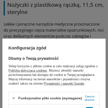
Nożyczki z plastikową rączką, 11,5 cm,
sterylne
Lekkie i poręczne narzędzie medyczne przeznaczone
do precyzyjnego cięcia materiałów opatrunkowych, nici
oraz delikatnych elementów podczas zabiegów i
procedur ambulatoryjnych.
Konfiguracja zgód
Sterylizowane tlenkiem etylenu.
Gotowe do użycia
.
Dbamy o Twoją prywatność
Ostre końce zapewniają dokładność pracy, a
Sklep korzysta z plików cookie w celu realizacji usług zgodnie z
ergonomiczna plastikowa rączka zwiększa komfort
Polityką dotyczącą cookies
. Możesz określić warunki
użytkowania i pewny chwyt.
przechowywania lub dostępu do cookie w Twojej przeglądarce.
Więcej informacji na temat warunków i prywatności można
Polecamy także niesterylne odpowiedniki,
nożyczki
znaleźć także na stronie
Prywatność i warunki Google
.
chirurgiczne wielorazowe
Zawsze
Funkcjonalne pliki cookie (wymagane)
Produkt sterylny, pakowany pojedynczo – gotowy do
aktywne
natychmiastowego użycia w gabinetach, punktach