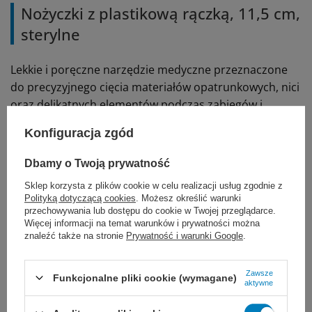
Nożyczki z plastikową rączką, 11,5 cm,
sterylne
Lekkie i poręczne narzędzie medyczne przeznaczone
do precyzyjnego cięcia materiałów opatrunkowych, nici
oraz delikatnych elementów podczas zabiegów i
procedur ambulatoryjnych.
Konfiguracja zgód
Sterylizowane tlenkiem etylenu.
Gotowe do użycia
.
Dbamy o Twoją prywatność
Ostre końce zapewniają dokładność pracy, a
Sklep korzysta z plików cookie w celu realizacji usług zgodnie z
ergonomiczna plastikowa rączka zwiększa komfort
Polityką dotyczącą cookies
. Możesz określić warunki
przechowywania lub dostępu do cookie w Twojej przeglądarce.
użytkowania i pewny chwyt.
Więcej informacji na temat warunków i prywatności można
znaleźć także na stronie
Prywatność i warunki Google
.
Polecamy także niesterylne odpowiedniki,
nożyczki
chirurgiczne wielorazowe
Zawsze
Funkcjonalne pliki cookie (wymagane)
aktywne
Produkt sterylny, pakowany pojedynczo – gotowy do
natychmiastowego użycia w gabinetach, punktach