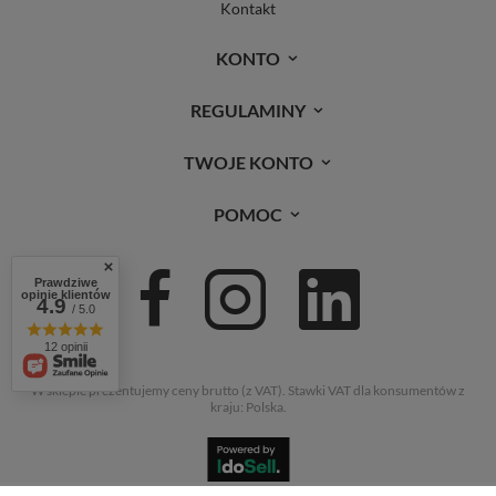
Kontakt
KONTO
REGULAMINY
TWOJE KONTO
POMOC
Prawdziwe
opinie klientów
4.9
/ 5.0
12 opinii
W sklepie prezentujemy ceny brutto (z VAT).
Stawki VAT dla konsumentów z
kraju:
Polska
.