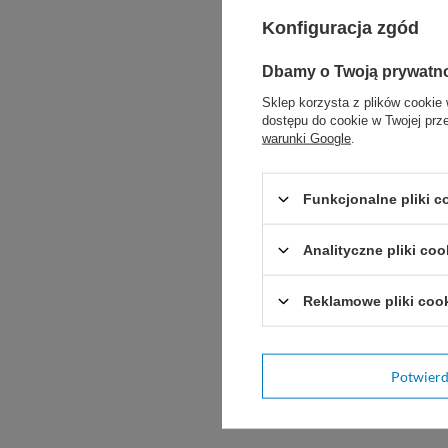
Ni
Konfiguracja zgód
Pr
Dbamy o Twoją prywatn
Sklep korzysta z plików cookie 
Stos
dostępu do cookie w Twojej prz
warunki Google
.
Przed za
papieru
Funkcjonalne pliki 
Z uwagi
3 cm od
Analityczne pliki coo
koniecz
Reklamowe pliki coo
Żeby us
usunięc
Potwier
Cena do
Zobacz 