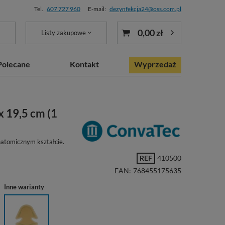
Tel.
607 727 960
E-mail:
dezynfekcja24@oss.com.pl
0,00 zł
Listy zakupowe
Polecane
Kontakt
Wyprzedaż
x 19,5 cm (1
atomicznym kształcie.
REF
410500
EAN:
768455175635
Inne warianty