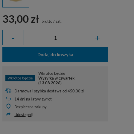
33,00 zł
brutto
/
szt.
-
+
Dodaj do koszyka
Wkrótce będzie
Wysyłka
w czwartek
(13.08.2026)
Darmowa i szybka dostawa
od
450,00 zł
14
dni na łatwy zwrot
Bezpieczne zakupy
Udostępnij