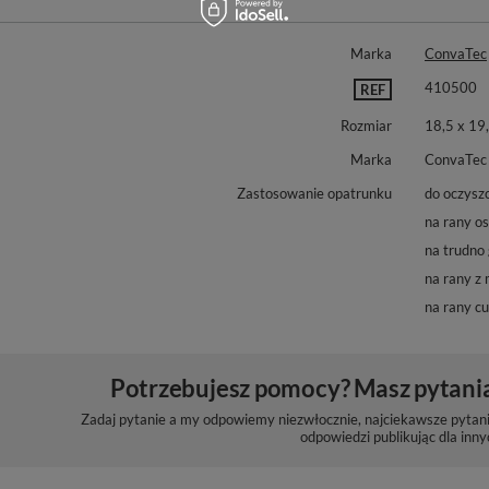
Marka
ConvaTec
410500
REF
Rozmiar
18,5 x 19
Marka
ConvaTec
Zastosowanie opatrunku
do oczysz
na rany os
na trudno 
na rany z
na rany c
Potrzebujesz pomocy? Masz pytani
Zadaj pytanie a my odpowiemy niezwłocznie, najciekawsze pytani
odpowiedzi publikując dla inny