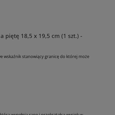
piętę 18,5 x 19,5 cm (1 szt.) -
 wskaźnik stanowiący granicę do której może
tóra wypełnia ranę i przekształca wysięk w