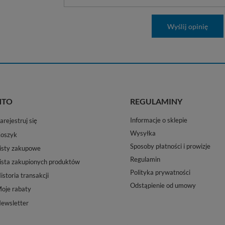
Wyślij opinię
NTO
REGULAMINY
Informacje o sklepie
arejestruj się
Wysyłka
oszyk
Sposoby płatności i prowizje
isty zakupowe
Regulamin
ista zakupionych produktów
Polityka prywatności
istoria transakcji
Odstąpienie od umowy
oje rabaty
ewsletter