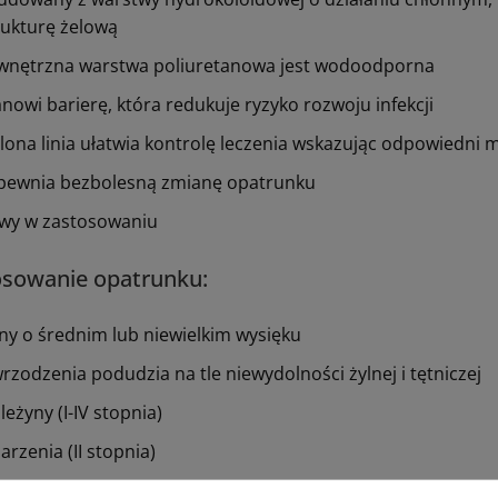
rukturę żelową
wnętrzna warstwa poliuretanowa jest wodoodporna
anowi barierę, która redukuje ryzyko rozwoju infekcji
elona linia ułatwia kontrolę leczenia wskazując odpowiedn
pewnia bezbolesną zmianę opatrunku
twy w zastosowaniu
osowanie opatrunku:
ny o średnim lub niewielkim wysięku
rzodzenia podudzia na tle niewydolności żylnej i tętniczej
leżyny (I-IV stopnia)
arzenia (II stopnia)
ejsca pobrania skóry do przeszczepu, rany pourazowe, rany