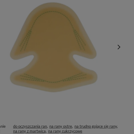
nie
do oczyszczania ran
na rany ostre
na trudno gojące się rany
na rany z martwicą
na rany cukrzycowe