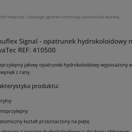
rób medyczny. Używaj go zgodnie z instrukcją używania lub etykietą.
uflex Signal - opatrunek hydrokoloidowy na 
vaTec REF: 410500
przylepny jałowy opatrunek hydrokoloidowy wyposażony we
wysięk z rany.
kterystyka produktu:
erylny
moprzylepny
atomiczny kształt przeznaczony na piętę
udowany z warstwy hydrokoloidowej o działaniu chłonnym, k