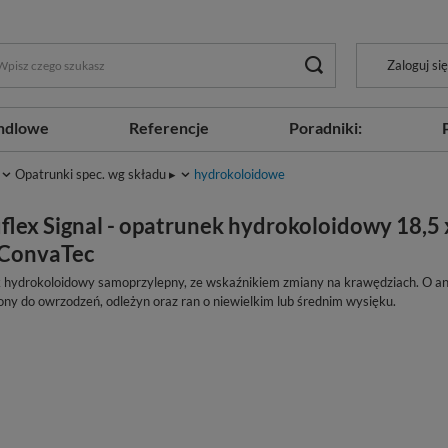
Zaloguj się
ndlowe
Referencje
Poradniki:
Opatrunki spec. wg składu ▸
hydrokoloidowe
flex Signal - opatrunek hydrokoloidowy 18,5 
- ConvaTec
 hydrokoloidowy samoprzylepny, ze wskaźnikiem zmiany na krawędziach. O an
ny do owrzodzeń, odleżyn oraz ran o niewielkim lub średnim wysięku.