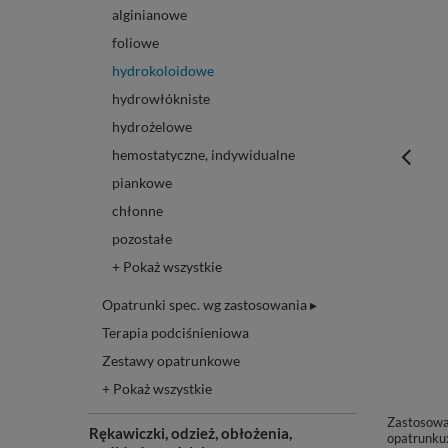
alginianowe
foliowe
hydrokoloidowe
hydrowłókniste
hydrożelowe
hemostatyczne, indywidualne
piankowe
chłonne
pozostałe
+ Pokaż wszystkie
Opatrunki spec. wg zastosowania ▸
Terapia podciśnieniowa
Zestawy opatrunkowe
+ Pokaż wszystkie
Zastosowa
Rękawiczki, odzież, obłożenia,
opatrunku