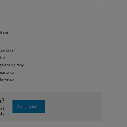
,5 cm
czania ran
tre
gojące się rany
 martwicą
ukrzycowe
a?
Zadaj pytanie
a i
ch.