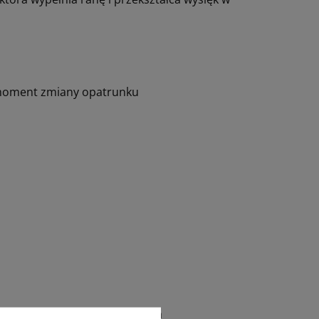
i moment zmiany opatrunku
 po operacjach chirurgicznych