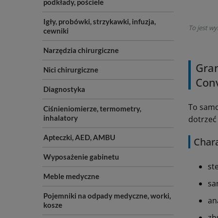
podkłady, pościele
Igły, probówki, strzykawki, infuzja,
To jest wy
cewniki
Narzędzia chirurgiczne
Gran
Nici chirurgiczne
Con
Diagnostyka
To samo
Ciśnieniomierze, termometry,
inhalatory
dotrzeć 
Apteczki, AED, AMBU
Chara
Wyposażenie gabinetu
st
Meble medyczne
sa
Pojemniki na odpady medyczne, worki,
an
kosze
zb