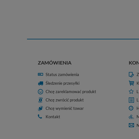
ZAMÓWIENIA
KO
Status zamówienia
Z
Śledzenie przesyłki
K
Chcę zareklamować produkt
L
Chcę zwrócić produkt
L
Chcę wymienić towar
H
Kontakt
M
N