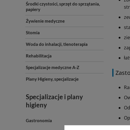
Środki czystości, sprzęt do sprzątania,
st
papiery
ze
Żywienie medyczne
st
Stomia
zi
Woda do inhalacji, tlenoterapia
za
Rehabilitacja
ła
Specjalizacje medyczne A-Z
Zast
Plany Higieny, specjalizacje
Ra
Specjalizacje i plany
Ow
higieny
Od
Op
Gastronomia
Mi