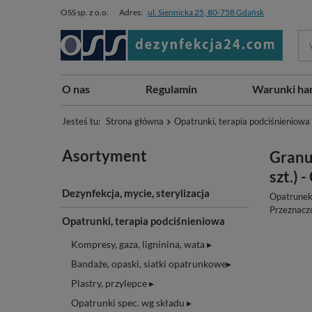
OSS sp. z o.o.
Adres:
ul. Siennicka 25, 80-758 Gdańsk
O nas
Regulamin
Warunki ha
Jesteś tu:
Strona główna
Opatrunki, terapia podciśnieniowa
Asortyment
Granu
szt.) 
Dezynfekcja, mycie, sterylizacja
Opatrunek
Przeznaczo
Opatrunki, terapia podciśnieniowa
Kompresy, gaza, ligninina, wata ▸
Bandaże, opaski, siatki opatrunkowe▸
Plastry, przylepce ▸
Opatrunki spec. wg składu ▸