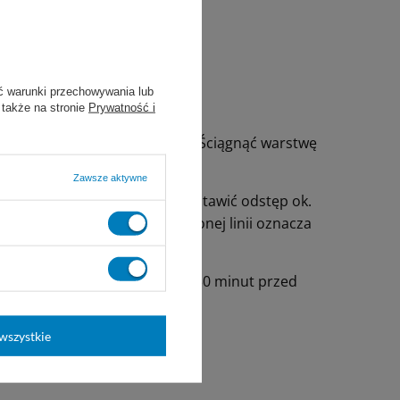
eż w fazie ziarninowania.
ć warunki przechowywania lub
 także na stronie
Prywatność i
. solą fizjologiczną i osuszyć. Ściągnąć warstwę
nek do rany.
Zawsze aktywne
iania wysięku zaleca się pozostawić odstęp ok.
siągnięcia krawędzi wyznaczonej linii oznacza
 lub roztworem 0,9% NaCl na 30 minut przed
koherentnego żelu.
wszystkie