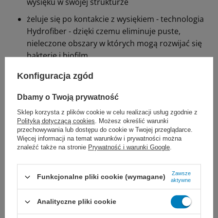
wysięku
w swojej strukturze
żeluje się po kontakcie z wysiękiem - technologia
Hydrofiber - dzięki czemu eliminuje puste,
nieleczone obszary w których mogą rozwijać się
bakterie i biofilm
żel zatrzymuje w swojej strukturze szkodliwe dla
Konfiguracja zgód
rany wydzieliny i in. komponenty
Dbamy o Twoją prywatność
tworzy wilgotne środowisko, co wspiera naturalny
Sklep korzysta z plików cookie w celu realizacji usług zgodnie z
proces gojenia się ran
Polityką dotyczącą cookies
. Możesz określić warunki
jest wytrzymały na rozerwania, nie strzępi się
przechowywania lub dostępu do cookie w Twojej przeglądarce.
Więcej informacji na temat warunków i prywatności można
łatwy w aplikacji i usuwaniu
znaleźć także na stronie
Prywatność i warunki Google
.
wodoodporny
Zawsze
Funkcjonalne pliki cookie (wymagane)
może pozostawać na ranie do 7 dni (pod
aktywne
obserwacją)
Analityczne pliki cookie
odpowiedni na każdym etapie gojenia się ran