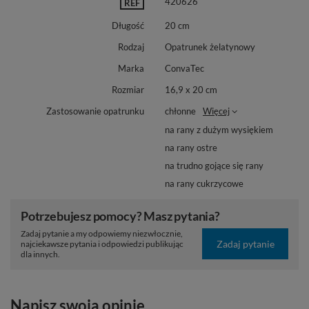
420626
REF
Długość
20 cm
Rodzaj
Opatrunek żelatynowy
Marka
ConvaTec
Rozmiar
16,9 x 20 cm
Zastosowanie opatrunku
chłonne
Więcej
na rany z dużym wysiękiem
na rany ostre
na trudno gojące się rany
na rany cukrzycowe
Potrzebujesz pomocy? Masz pytania?
Zadaj pytanie a my odpowiemy niezwłocznie,
Zadaj pytanie
najciekawsze pytania i odpowiedzi publikując
dla innych.
Napisz swoją opinię