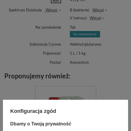
REF
Spektrum Działania
Więcej
B (bakterie)
Więcej
V (wirusy)
Więcej
Na zamówienie
Tak
Substancje Czynne
Aldehyd glutarowy
Pojemność
5 L / 5 kg
Postać
Koncentrat
Proponujemy również:
Konfiguracja zgód
Dbamy o Twoją prywatność