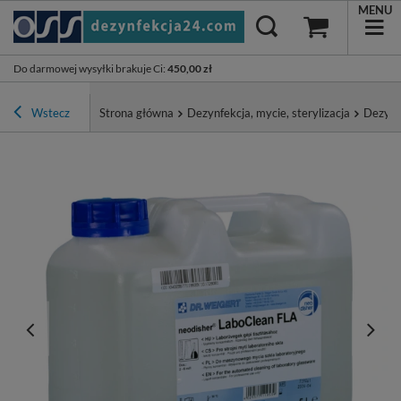
MENU
Do darmowej wysyłki brakuje Ci
:
450,00 zł
Wstecz
Strona główna
Dezynfekcja, mycie, sterylizacja
Dezynf