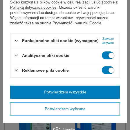
Sklep korzysta z plików cookie w celu realizacji usług zgodnie z
Polityką dotyczącą cookies
. Możesz określić warunki
przechowywania lub dostępu do cookie w Twojej przeglądarce.
Neodisher Z
Więcej informacji na temat warunków i prywatności można
Preparat w formie koncentratu
znaleźć także na stronie
Prywatność i warunki Google
.
neutralizujący i myjący na bazie
kwasów organicznych.
Zawsze
5 L
20 L
Funkcjonalne pliki cookie (wymagane)
aktywne
229,00 zł
Analityczne pliki cookie
Dostępny
WYBIERZ WARIANT
Reklamowe pliki cookie
Zobacz także:
Potwierdzam wszystkie
Potwierdzam wybrane