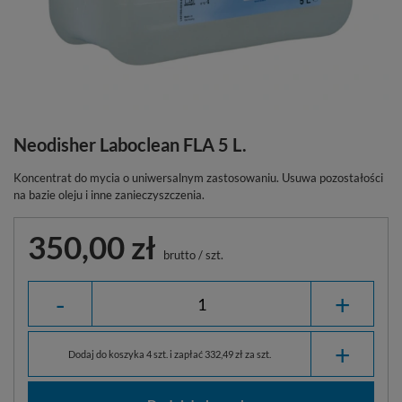
Neodisher Laboclean FLA 5 L.
Koncentrat do mycia o uniwersalnym zastosowaniu. Usuwa pozostałości
na bazie oleju i inne zanieczyszczenia.
350,00 zł
brutto
/
szt.
-
+
+
Dodaj do koszyka 4 szt. i zapłać 332,49 zł za szt.