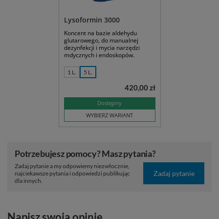
Lysoformin 3000
Koncent na bazie aldehydu
glutarowego, do manualnej
dezynfekcji i mycia narzędzi
mdycznych i endoskopów.
1 L.
5 L.
420,00 zł
Dostępny
WYBIERZ WARIANT
Potrzebujesz pomocy? Masz pytania?
Zadaj pytanie a my odpowiemy niezwłocznie,
Zadaj pytanie
najciekawsze pytania i odpowiedzi publikując
dla innych.
Napisz swoją opinię