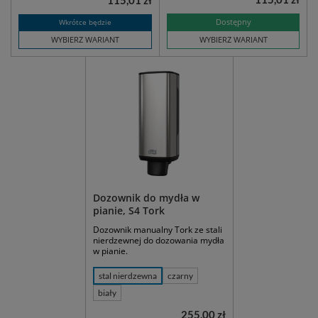
115,01 zł
Dostępny
Wkrótce będzie
WYBIERZ WARIANT
WYBIERZ WARIANT
Dozownik do mydła w
pianie, S4 Tork
Dozownik manualny Tork ze stali
nierdzewnej do dozowania mydła
w pianie.
stal nierdzewna
czarny
biały
255,00 zł