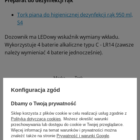
Preparat do dezynfekcji rąk
Tork piana do higienicznej dezynfekcji rąk 950 ml,
S4
Dozownik ma LEDowy wskaźnik wymiany wkładu.
Wykorzystuje 4 baterie alkaliczne typu C - LR14 (zawsze
należy wymieniać 4 baterie jednocześnie).
Marka
Tork
561600
REF
Konfiguracja zgód
Rodzaj
Dozowniki automatyczne
Dbamy o Twoją prywatność
System dozownika
Zamknięty (wkłady)
Sklep korzysta z plików cookie w celu realizacji usług zgodnie z
Polityką dotyczącą cookies
. Możesz określić warunki
Proponujemy również:
przechowywania lub dostępu do cookie w Twojej przeglądarce.
Więcej informacji na temat warunków i prywatności można
znaleźć także na stronie
Prywatność i warunki Google
.