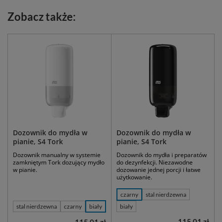
Zobacz także:
Dozownik do mydła w
Dozownik do mydła w
pianie, S4 Tork
pianie, S4 Tork
Dozownik manualny w systemie
Dozownik do mydła i preparatów
zamkniętym Tork dozujący mydło
do dezynfekcji. Niezawodne
w pianie.
dozowanie jednej porcji i łatwe
użytkowanie.
czarny
stal nierdzewna
stal nierdzewna
czarny
biały
biały
115,01 zł