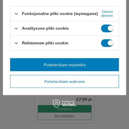
Zawsze
Funkcjonalne pliki cookie (wymagane)
aktywne
Analityczne pliki cookie
Reklamowe pliki cookie
Delikatne mydło w pianie,
1 L, S4 Tork
Delikatne mydło stosowane do
Potwierdzam wszystkie
wszystkich rodzajów skóry. Ma
łagodny zapach, działanie
nawilżające i zawiera składniki
Potwierdzam wybrane
odżywcze. Dozowane z pomocą
dozowników Tork w systemie S4.
ref: 520501
57,99 zł
Dostępny
DO KOSZYKA