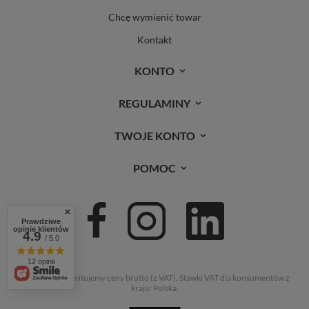
Chcę wymienić towar
Kontakt
KONTO
REGULAMINY
TWOJE KONTO
POMOC
Prawdziwe
opinie klientów
4.9
/ 5.0
12 opinii
W sklepie prezentujemy ceny brutto (z VAT).
Stawki VAT dla konsumentów z
kraju:
Polska
.