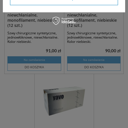
mm, 3/8 koła, odwrotnie
mm, 3/8 koła, odwrotnie
tnąca / 45 cm -
tnąca /75 cm -
niewchłanialne,
niewchłanialne,
monofilament, niebieskie
monofilament, niebieskie
(12 szt.)
(12 szt.)
Szwy chirurgiczne syntetyczne,
Szwy chirurgiczne syntetyczne,
jednowłóknowe, niewchłanialne.
jednowłóknowe, niewchłanialne.
Kolor niebieski.
Kolor niebieski.
91,00 zł
90,00 zł
Na zamówienie
Na zamówienie
DO KOSZYKA
DO KOSZYKA