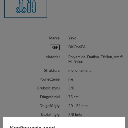
Marka
Yavo
DKO66PA
REF
Materiał
Polyamide, Dafilon, Ethilon, Amifil
M, Nylon
Struktura
monofilament
Powleczenie
nie
Grubość szwu
3/0
Długość nici
75 cm
Długość igły
20 - 24 mm
Kształt igły
3/8 koła
Typ igły
odwrotnie tnąca