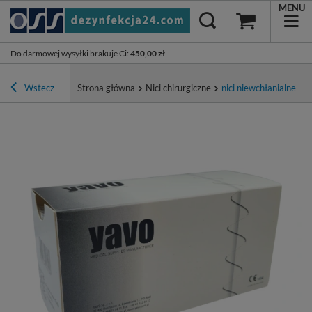
MENU
Do darmowej wysyłki brakuje Ci
:
450,00 zł
Wstecz
Strona główna
Nici chirurgiczne
nici niewchłanialne