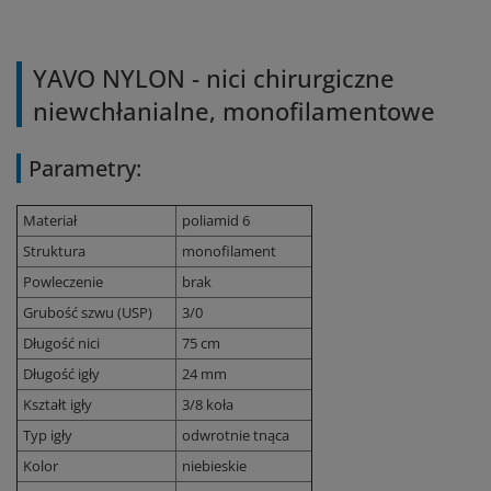
YAVO NYLON - nici chirurgiczne
niewchłanialne, monofilamentowe
Parametry:
Materiał
poliamid 6
Struktura
monofilament
Powleczenie
brak
Grubość szwu (USP)
3/0
Długość nici
75 cm
Długość igły
24 mm
Kształt igły
3/8 koła
Typ igły
odwrotnie tnąca
Kolor
niebieskie