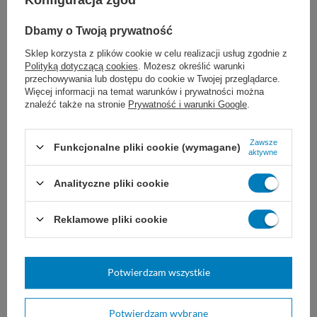
Konfiguracja zgód
Kolor nici
niebieskie
Dbamy o Twoją prywatność
Wsparcie rany
stałe
Sklep korzysta z plików cookie w celu realizacji usług zgodnie z
Zakończenie igły
ostra
Polityką dotyczącą cookies
. Możesz określić warunki
wchłanialna
NIE
przechowywania lub dostępu do cookie w Twojej przeglądarce.
Więcej informacji na temat warunków i prywatności można
Na zamówienie
Tak
znaleźć także na stronie
Prywatność i warunki Google
.
Zawsze
Proponujemy również:
Funkcjonalne pliki cookie (wymagane)
aktywne
Analityczne pliki cookie
Reklamowe pliki cookie
Potwierdzam wszystkie
Potwierdzam wybrane
Nici YAVO NYLON 2/0 ig.19
Nici YAVO NYLON 4/0 ig.24