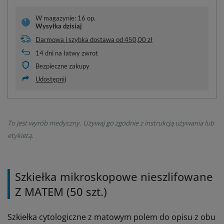
W magazynie: 16 op.
Wysyłka
dzisiaj
Darmowa i szybka dostawa
od
450,00 zł
14
dni na łatwy zwrot
Bezpieczne zakupy
Udostępnij
To jest wyrób medyczny. Używaj go zgodnie z instrukcją używania lub
etykietą.
Szkiełka mikroskopowe nieszlifowane
Z MATEM (50 szt.)
Szkiełka cytologiczne z matowym polem do opisu z obu