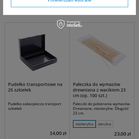
Zobacz także:
Pudełko transportowe na
Pałeczka do wymazów
25 szkiełek
drewniana z wacikiem 23
cm (op. 100 szt.)
Pudełko zabezpiecza transport
Pałeczki do pobierania wymazów.
szkiełek
Drewniane, niesterylne. Długość
23 cm.
niesterylna
sterylna
14,00 zł
23,00 zł