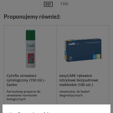
7105
REF
Proponujemy również:
Cytofix utrwalacz
easyCARE rękawice
cytologiczny (150 ml.) -
nitrylowe bezpudrowe
Sanko
niebieskie (100 szt.)
Aerozolowy preparat do
niesterylne, do badań
utrwalania rozmazów
diagnostycznych.
biologicznych
19,12 zł
10,99 zł - 13,99 zł