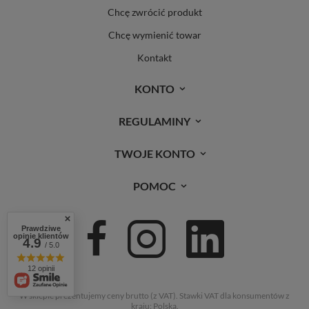
Chcę zwrócić produkt
Chcę wymienić towar
Kontakt
KONTO
REGULAMINY
TWOJE KONTO
POMOC
Prawdziwe
opinie klientów
4.9
/ 5.0
12 opinii
W sklepie prezentujemy ceny brutto (z VAT).
Stawki VAT dla konsumentów z
kraju:
Polska
.