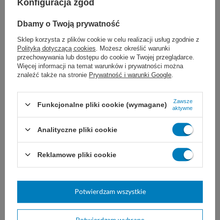
Konfiguracja zgód
Dostępny
Dostępny
DO KOSZYKA
DO KOSZYKA
Dbamy o Twoją prywatność
Sklep korzysta z plików cookie w celu realizacji usług zgodnie z
Polityką dotyczącą cookies
. Możesz określić warunki
przechowywania lub dostępu do cookie w Twojej przeglądarce.
Więcej informacji na temat warunków i prywatności można
znaleźć także na stronie
Prywatność i warunki Google
.
Zawsze
Funkcjonalne pliki cookie (wymagane)
aktywne
Pudełko transportowe na
Analityczne pliki cookie
25 szkiełek
Pudełko zabezpiecza transport
Reklamowe pliki cookie
szkiełek
14,00 zł
Dostępny
Potwierdzam wszystkie
DO KOSZYKA
Potwierdzam wybrane