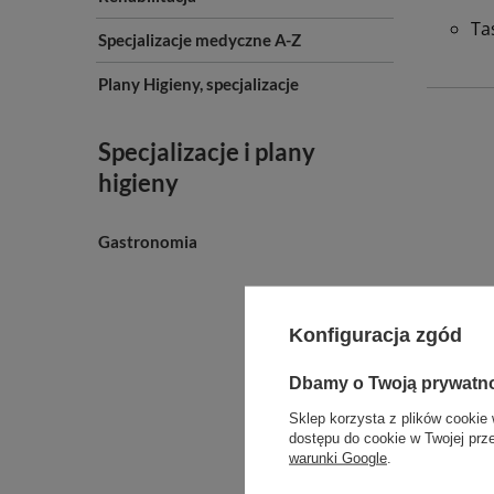
Ta
Specjalizacje medyczne A-Z
Plany Higieny, specjalizacje
Specjalizacje i plany
higieny
Gastronomia
Propo
Konfiguracja zgód
Dbamy o Twoją prywatn
Sklep korzysta z plików cookie 
dostępu do cookie w Twojej prz
warunki Google
.