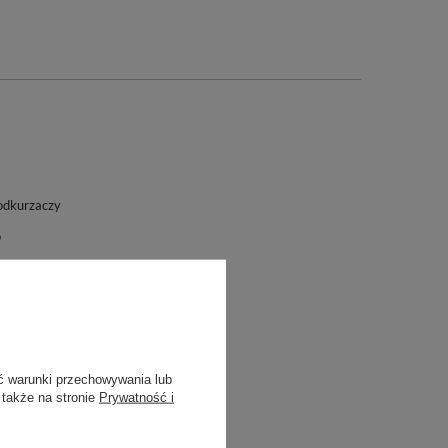
odkurzaczy
o
ć warunki przechowywania lub
 także na stronie
Prywatność i