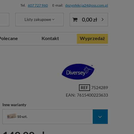
Tel.
607 727 960
E-mail:
dezynfekcja24@oss.com.pl
0,00 zł
Listy zakupowe
Polecane
Kontakt
Wyprzedaż
REF
7524289
EAN:
7615400223633
Inne warianty
10 szt.