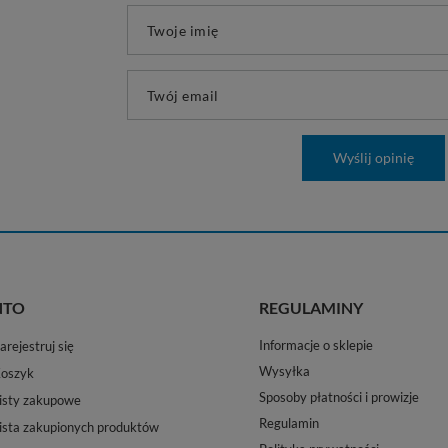
Twoje imię
Twój email
Wyślij opinię
NTO
REGULAMINY
Informacje o sklepie
arejestruj się
Wysyłka
oszyk
Sposoby płatności i prowizje
isty zakupowe
Regulamin
ista zakupionych produktów