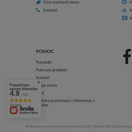
Chcę wymienić towar
H
Kontakt
M
N
POMOC
Poradniki
Polecane produkty
Kontakt
Mapa strony
Prawdziwe
opinie klientów
4.9
Linki
/ 5.0
Polityka prywatności i informacje o
cookies
12 opinii
W sklepie prezentujemy ceny brutto (z VAT).
Stawki VAT dla konsumen