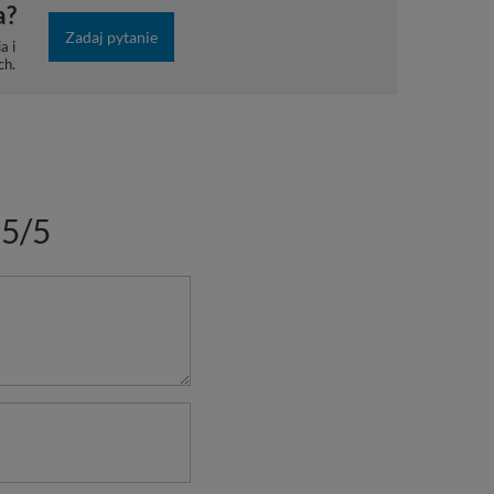
a?
Zadaj pytanie
a i
ch.
5/5