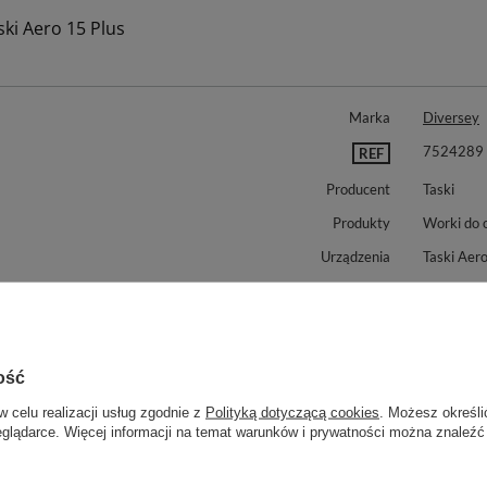
ski Aero 15 Plus
Marka
Diversey
7524289
REF
Producent
Taski
Produkty
Worki do 
Urządzenia
Taski Aer
nujemy również:
ość
w celu realizacji usług zgodnie z
Polityką dotyczącą cookies
. Możesz określi
eglądarce. Więcej informacji na temat warunków i prywatności można znaleźć