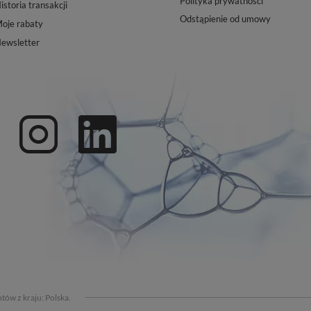
Polityka prywatności
istoria transakcji
Odstąpienie od umowy
oje rabaty
ewsletter
tów z kraju:
Polska
.