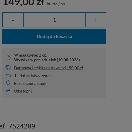
149,00 zł
brutto
/
op.
-
+
Dodaj do koszyka
W magazynie: 2 op.
Wysyłka
w poniedziałek (10.08.2026)
Darmowa i szybka dostawa
od
450,00 zł
14
dni na łatwy zwrot
Bezpieczne zakupy
Udostępnij
ref. 7524289