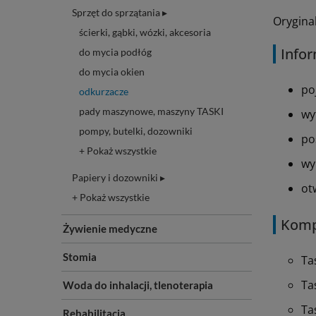
Sprzęt do sprzątania ▸
Orygina
ścierki, gąbki, wózki, akcesoria
Infor
do mycia podłóg
do mycia okien
po
odkurzacze
pady maszynowe, maszyny TASKI
wy
pompy, butelki, dozowniki
po
+ Pokaż wszystkie
wy
Papiery i dozowniki ▸
ot
+ Pokaż wszystkie
Komp
Żywienie medyczne
Stomia
Ta
Ta
Woda do inhalacji, tlenoterapia
Ta
Rehabilitacja