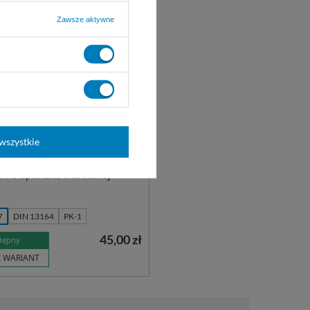
Zawsze aktywne
 pierwszej pomocy -
wszystkie
nie + aparat do sztucznego
nia
nie apteczki, bez samej
7
DIN 13164
PK-1
45,00 zł
tępny
Z WARIANT