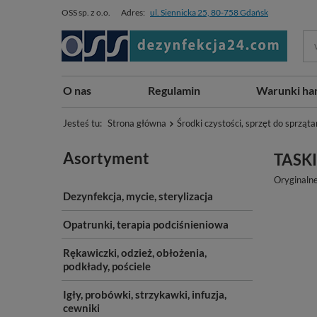
OSS sp. z o.o.
Adres:
ul. Siennicka 25, 80-758 Gdańsk
O nas
Regulamin
Warunki ha
Jesteś tu:
Strona główna
Środki czystości, sprzęt do sprząta
Asortyment
TASKI
Oryginalne
Dezynfekcja, mycie, sterylizacja
Opatrunki, terapia podciśnieniowa
Rękawiczki, odzież, obłożenia,
podkłady, pościele
Igły, probówki, strzykawki, infuzja,
cewniki