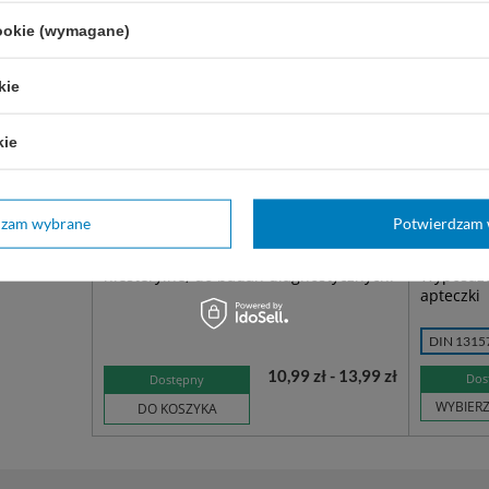
cookie (wymagane)
kie
kie
easyCARE rękawice nitrylowe
Apteczka
dzam wybrane
Potwierdzam 
bezpudrowe niebieskie (100 szt.)
wyposaże
oddycha
niesterylne, do badań diagnostycznych.
Wyposaże
apteczki
DIN 1315
10,99 zł - 13,99 zł
Dos
Dostępny
WYBIER
DO KOSZYKA