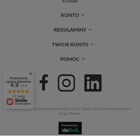
Kontakt
KONTO
REGULAMINY
TWOJE KONTO
POMOC
Prawdziwe
opinie klientów
4.9
/ 5.0
12 opinii
W sklepie prezentujemy ceny brutto (z VAT).
Stawki VAT dla konsumentów z
kraju:
Polska
.