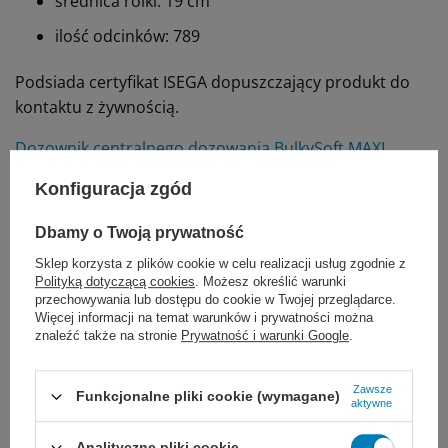
średnica rolki: 19 cm
ilość odcinków: 789
Podsiada certyfikat ISEGA dopuszczający produkt do
kontaktu z żywnością.
Dozownik centralnego dozowania BulkySoft MAXI
Konfiguracja zgód
Marka
BulkySoft
Dbamy o Twoją prywatność
96719
REF
Sklep korzysta z plików cookie w celu realizacji usług zgodnie z
Polityką dotyczącą cookies
. Możesz określić warunki
Rodzaj produktu
Ręczniki papierowe
przechowywania lub dostępu do cookie w Twojej przeglądarce.
Więcej informacji na temat warunków i prywatności można
znaleźć także na stronie
Prywatność i warunki Google
.
Proponujemy również:
Zawsze
Funkcjonalne pliki cookie (wymagane)
aktywne
Analityczne pliki cookie