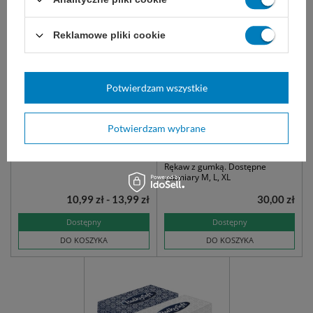
Reklamowe pliki cookie
Potwierdzam wszystkie
easyCARE rękawice
Fartuch higieniczny
nitrylowe bezpudrowe
(pielęgniarski) z gumką,
niebieskie (100 szt.)
niesterylny (10 szt.) zielony
- Euro Centrum
Potwierdzam wybrane
niesterylne, do badań
Flizelinowe, jednorazowe
diagnostycznych.
fartuchy niesterylne, wiązane.
Rękaw z gumką. Dostępne
rozmiary M, L, XL
10,99 zł - 13,99 zł
30,00 zł
Dostępny
Dostępny
DO KOSZYKA
DO KOSZYKA