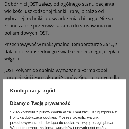
Dobór nici JOST zależy od ogólnego stanu pacjenta,
wielkości uszkodzonej tkanki i rany, a także od
wybranej techniki i doświadczenia chirurga.
Nie są
znane żadne przeciwwskazania do stosowania nici
poliamidowych JOST.
Przechowywać w maksymalnej temperaturze 25°C, z
dala od bezpośredniego światła słonecznego, ciepła i
wilgoci.
JOST Polyamide spełnia wymagania Farmakopei
Europejskiej i Farmakopei Stanów Zjednoczonych dla
sterylnych syntetycznych szwów niewchłanianych.
Konfiguracja zgód
Dbamy o Twoją prywatność
Polecane działy
Sklep korzysta z plików cookie w celu realizacji usług zgodnie z
Polityką dotyczącą cookies
. Możesz określić warunki
przechowywania lub dostępu do cookie w Twojej przeglądarce.
Więcej informacji na temat warunków i prywatności można