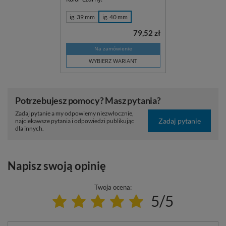
ig. 39 mm
ig. 40 mm
79,52 zł
Na zamówienie
WYBIERZ WARIANT
Potrzebujesz pomocy? Masz pytania?
Zadaj pytanie a my odpowiemy niezwłocznie,
Zadaj pytanie
najciekawsze pytania i odpowiedzi publikując
dla innych.
Napisz swoją opinię
Twoja ocena:
5/5