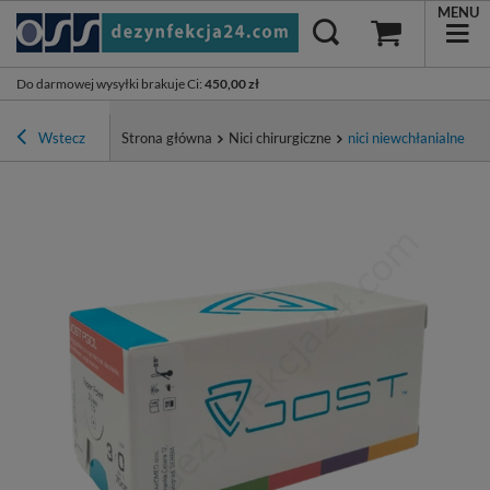
MENU
Do darmowej wysyłki brakuje Ci
:
450,00 zł
Wstecz
Strona główna
Nici chirurgiczne
nici niewchłanialne