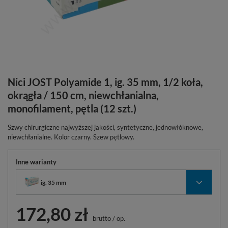
Nici JOST Polyamide 1, ig. 35 mm, 1/2 koła,
okrągła / 150 cm, niewchłanialna,
monofilament, pętla (12 szt.)
Szwy chirurgiczne najwyższej jakości, syntetyczne, jednowłóknowe,
niewchłanialne. Kolor czarny. Szew pętlowy.
Inne warianty
ig. 35 mm
172,80 zł
brutto
/
op.