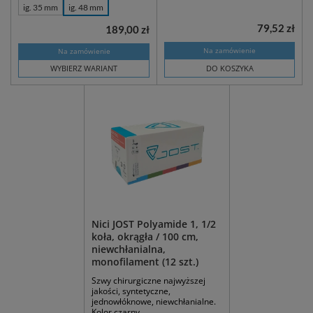
ig. 35 mm
ig. 48 mm
79,52 zł
189,00 zł
Na zamówienie
Na zamówienie
WYBIERZ WARIANT
DO KOSZYKA
Nici JOST Polyamide 1, 1/2
koła, okrągła / 100 cm,
niewchłanialna,
monofilament (12 szt.)
Szwy chirurgiczne najwyższej
jakości, syntetyczne,
jednowłóknowe, niewchłanialne.
Kolor czarny.