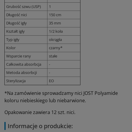
Grubość szwu (USP)
1
Długość nici
150 cm
Długość igły
35 mm
Kształt igły
1/2 koła
Typ igły
okrągła
Kolor
czarny*
Wsparcie rany
stałe
Całkowita absorbcja
-
Metoda absorbcji
-
Sterylizacja
EO
*Na zamówienie sprowadzamy nici JOST Polyamide
koloru niebieskiego lub niebarwione.
Opakowanie zawiera 12 szt. nici.
Informacje o produkcie: