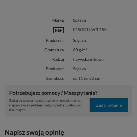
Marka
Sogeva
R1SOGTUVCE150
REF
Producent
Sogeva
Gramatura
60 g/m²
Rodzaj
trzywskaźnikowe
Producent
Sogeva
Szerokość
od 11 do 20 cm
Potrzebujesz pomocy? Masz pytania?
Zadaj pytanie a my odpowiemy niezwłocznie,
Zadaj pytanie
najciekawsze pytania i odpowiedzi publikując
dla innych.
Napisz swoją opinię