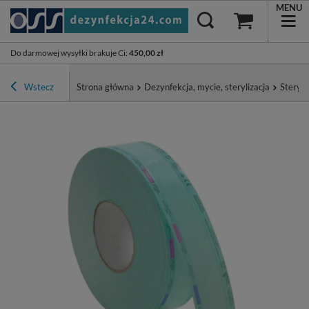
MENU
Do darmowej wysyłki brakuje Ci
:
450,00 zł
Wstecz
Strona główna
Dezynfekcja, mycie, sterylizacja
Steryli