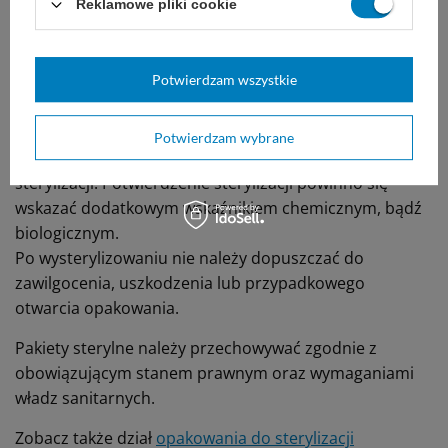
Reklamowe pliki cookie
Narzędzia i przedmioty należy ostrożnie umieścić w
rękawie usuwając z nich nadmiar powietrza przed
zamknięciem. Rękaw powinno się układać stroną
Potwierdzam wszystkie
foliową do foliowej i papierową do papierowej.
Na torebkach nadrukowano kolorowy wskaźnik
Potwierdzam wybrane
chemiczny informujący wyłącznie o przeprowadzeniu
sterylizacji. Potwierdzenie sterylizacji powinno się
wskazać dodatkowym wskaźnikiem chemicznym, bądź
biologicznym.
Po wysterylizowaniu nie należy dopuszczać do
zawilgocenia, uszkodzenia lub przypadkowego
otwarcia opakowania.
Pakiety sterylne należy przechowywać zgodnie z
obowiązującym stanem prawnym oraz wymaganiami
władz sanitarnych.
Zobacz także dział
opakowania do sterylizacji