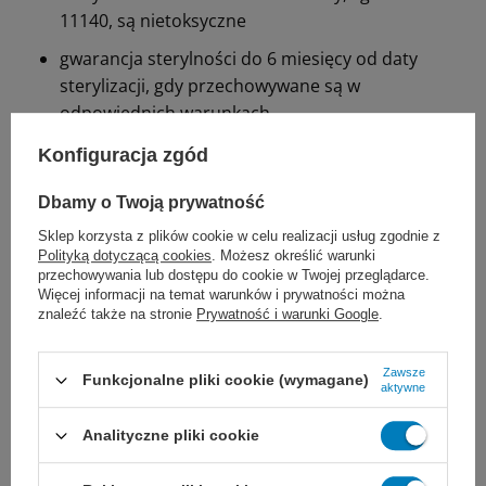
11140, są nietoksyczne
gwarancja sterylności do 6 miesięcy od daty
sterylizacji, gdy przechowywane są w
odpowiednich warunkach
Konfiguracja zgód
Wyrób medyczny klasy I
Dbamy o Twoją prywatność
Zmiana koloru:
Sklep korzysta z plików cookie w celu realizacji usług zgodnie z
para: z niebieskiego na zielony
Polityką dotyczącą cookies
. Możesz określić warunki
przechowywania lub dostępu do cookie w Twojej przeglądarce.
tlenek etylenu: z różowego na pomarańczowy
Więcej informacji na temat warunków i prywatności można
znaleźć także na stronie
Prywatność i warunki Google
.
formaldehyd: z zielonego na żółty
Zawsze
Funkcjonalne pliki cookie (wymagane)
Sposób użycia torebek do sterylizacji:
aktywne
Odciąć rękaw o odpowiednim wymiarze, a następne
Analityczne pliki cookie
zamknąć jego krawędzie przy użyciu zgrzewarki.