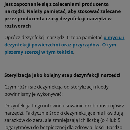
jest zapoznanie się z zaleceniami producenta
narzędzi. Należy pamiętać, aby stosować zalecane
przez producenta czasy dezynfekcji narzędzi w
roztworach
Oprócz dezynfekcji narzędzi trzeba pamiętać
o myciu i
dezynfekcji powierzchni oraz przyrządów. O tym
piszemy szerzej w tym tekście
.
Sterylizacja jako kolejny etap dezynfekcji narzędzi
Czym różni się dezynfekcja od sterylizacji i kiedy
powinniśmy je wykonywać:
Dezynfekcja to gruntowne usuwanie drobnoustrojów z
narzędzi. Faktycznie środki dezynfekujące nie likwidują
zarazków do zera, ale zmniejszają ich liczbę (o 4 lub 5
logarytmów) do bezpiecznej dla zdrowia ilości. Bardzo