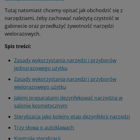
Tutaj natomiast chcemy opisać jak obchodzić się z
narzędziami, żeby zachować należytą czystość w
gabinecie oraz przedłużyć żywotność narzędzi
wielorazowych.
Spis treści:
Zasady wykorzystania narzędzi i przyborów
jednorazowego użytku
Zasady wykorzystania narzędzi i przyborów
wielorazowego użytku
Jakimi preparatami dezynfekować narzędzia w
salonie kosmetycznym
Sterylizacja jako kolejny etap dezynfekcji narzędzi
Trzy słowa o autoklawach
Kontrola sterylizacji