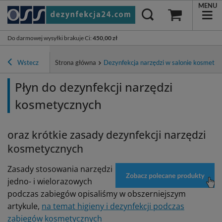
MENU
Do darmowej wysyłki brakuje Ci
:
450,00 zł
Wstecz
Strona główna
Dezynfekcja narzędzi w salonie kosmetyc
Płyn do dezynfekcji narzędzi
kosmetycznych
oraz krótkie zasady dezynfekcji narzędzi
kosmetycznych
Zasady stosowania narzędzi
jedno- i wielorazowych
podczas zabiegów opisaliśmy w obszerniejszym
artykule,
na temat higieny i dezynfekcji podczas
zabiegów kosmetycznych