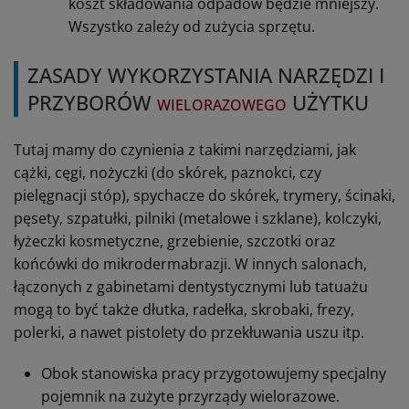
koszt składowania odpadów będzie mniejszy.
Wszystko zależy od zużycia sprzętu.
ZASADY WYKORZYSTANIA NARZĘDZI I
PRZYBORÓW
UŻYTKU
WIELORAZOWEGO
Tutaj mamy do czynienia z takimi narzędziami, jak
cążki, cęgi, nożyczki (do skórek, paznokci, czy
pielęgnacji stóp), spychacze do skórek, trymery, ścinaki,
pęsety, szpatułki, pilniki (metalowe i szklane), kolczyki,
łyżeczki kosmetyczne, grzebienie, szczotki oraz
końcówki do mikrodermabrazji. W innych salonach,
łączonych z gabinetami dentystycznymi lub tatuażu
mogą to być także dłutka, radełka, skrobaki, frezy,
polerki, a nawet pistolety do przekłuwania uszu itp.
Obok stanowiska pracy przygotowujemy specjalny
pojemnik na zużyte przyrządy wielorazowe.