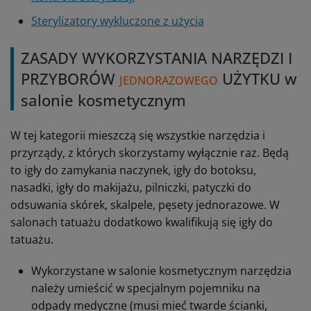
Sterylizatory wykluczone z użycia
ZASADY WYKORZYSTANIA NARZĘDZI I
PRZYBORÓW
UŻYTKU w
JEDNORAZOWEGO
salonie kosmetycznym
W tej kategorii mieszczą się wszystkie narzędzia i
przyrządy, z których skorzystamy wyłącznie raz. Będą
to igły do zamykania naczynek, igły do botoksu,
nasadki, igły do makijażu, pilniczki, patyczki do
odsuwania skórek, skalpele, pęsety jednorazowe. W
salonach tatuażu dodatkowo kwalifikują się igły do
tatuażu.
Wykorzystane w salonie kosmetycznym narzędzia
należy umieścić w specjalnym pojemniku na
odpady medyczne (musi mieć twarde ścianki,