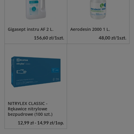
Gigasept instru AF 2 L.
Aerodesin 2000 1 L.
156,60 zł
/
1
szt.
48,00 zł
/
1
szt.
NITRYLEX CLASSIC -
Rękawice nitrylowe
bezpudrowe (100 szt.)
12,99 zł
-
14,99 zł
/
1
op.