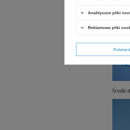
Polecan
Analityczne pliki coo
Rękawic
Reklamowe pliki coo
Potwier
Środki 