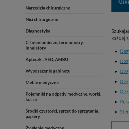
Kli
Narzędzia chirurgiczne
Nici chirurgiczne
Szukają
Diagnostyka
każdej s
Ciśnieniomierze, termometry,
inhalatory
Dez
Apteczki, AED, AMBU
Dez
Wyposażenie gabinetu
Dezy
Dez
Meble medyczne
Dez
Pojemniki na odpady medyczne, worki,
kosze
Ręk
Środki czystości, sprzęt do sprzątania,
Ster
papiery
Żywienie medyczne