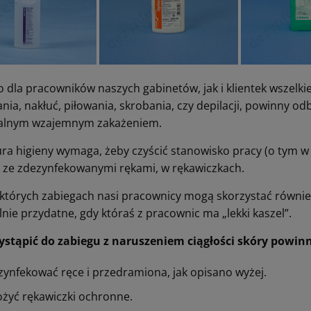
 dla pracowników naszych gabinetów, jak i klientek wszelki
ania, nakłuć, piłowania, skrobania, czy depilacji, powinny
alnym wzajemnym zakażeniem.
ra higieny wymaga, żeby czyścić stanowisko pracy (o tym w
, ze zdezynfekowanymi rękami, w rękawiczkach.
ektórych zabiegach nasi pracownicy mogą skorzystać równi
nie przydatne, gdy któraś z pracownic ma „lekki kaszel”.
ystąpić do zabiegu z naruszeniem ciągłości skóry powin
zynfekować ręce i przedramiona, jak opisano wyżej.
ożyć rękawiczki ochronne.