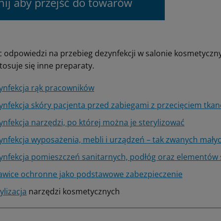
knij aby przejść do towarów
c odpowiedzi na przebieg dezynfekcji w salonie kosmetyczn
tosuje się inne preparaty.
ynfekcja rąk pracowników
ynfekcja skóry pacjenta przed zabiegami z przecięciem tkan
nfekcja narzędzi, po której można je sterylizować
ynfekcja wyposażenia, mebli i urządzeń – tak zwanych mały
ynfekcja pomieszczeń sanitarnych, podłóg oraz elementów 
awice ochronne jako podstawowe zabezpieczenie
ylizacja
narzędzi kosmetycznych