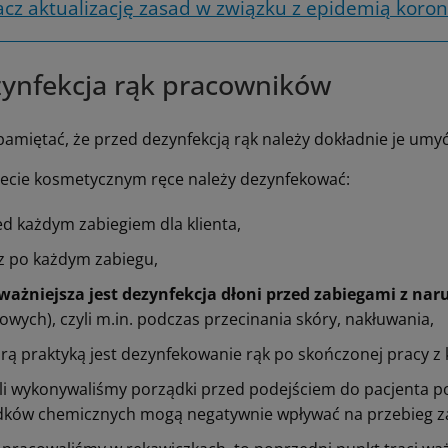
cz aktualizację zasad w związku z epidemią koron
ynfekcja rąk pracowników
pamiętać, że przed dezynfekcją rąk należy dokładnie je umyć
ecie kosmetycznym ręce należy dezynfekować:
ed każdym zabiegiem dla klienta,
z po każdym zabiegu,
ważniejsza jest dezynfekcja dłoni przed zabiegami z nar
owych), czyli m.in. podczas przecinania skóry, nakłuwania,
ą praktyką jest dezynfekowanie rąk po skończonej pracy z k
eli wykonywaliśmy porządki przed podejściem do pacjenta p
dków chemicznych mogą negatywnie wpływać na przebieg zab