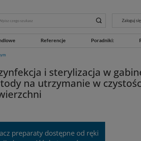
Zaloguj się
ndlowe
Referencje
Poradniki:
nym
ynfekcja i sterylizacja w gabi
tody na utrzymanie w czystośc
wierzchni
acz preparaty dostępne od ręki