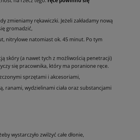
żność na rzecz tego:
ręce powinno się
 gdy zmieniamy rękawiczki. Jeżeli zakładamy nową
się gromadzić,
ut, nitrylowe natomiast ok. 45 minut. Po tym
ją skóry (a nawet tych z możliwością penetracji)
tyczy się pracownika, który ma poranione ręce.
zczonymi sprzętami i akcesoriami,
ą, ranami, wydzielinami ciała oraz substancjami
eby wystarczyło zwilżyć całe dłonie,