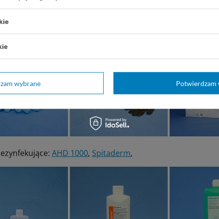
e produkty:
kie
e:
Nitrylex PF
,
Nitrylex PF Black
,
Dermagrip Ultra LT
kie
dzam wybrane
Potwierdzam 
dezynfekujące:
AHD 1000
,
Spitaderm
,