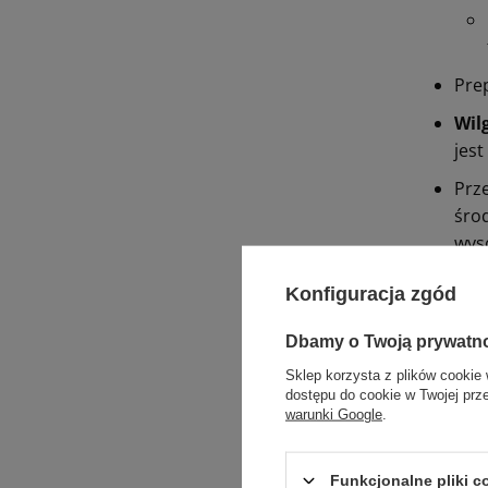
Pre
Wil
jest
Prze
śro
wys
Po 
Konfiguracja zgód
wypa
Dbamy o Twoją prywatn
Zasa
Sklep korzysta z plików cookie 
ciąg
dostępu do cookie w Twojej prz
warunki Google
.
czyli pr
Funkcjonalne pliki 