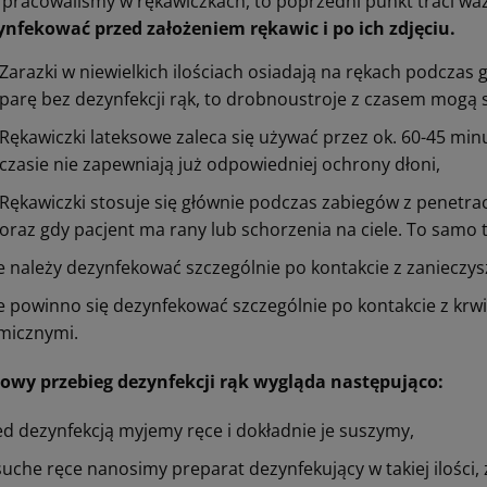
i pracowaliśmy w rękawiczkach, to poprzedni punkt traci wa
ynfekować przed założeniem rękawic i po ich zdjęciu.
Zarazki w niewielkich ilościach osiadają na rękach podczas
parę bez dezynfekcji rąk, to drobnoustroje z czasem mogą 
Rękawiczki lateksowe zaleca się używać przez ok. 60-45 min
czasie nie zapewniają już odpowiedniej ochrony dłoni,
Rękawiczki stosuje się głównie podczas zabiegów z penetrac
oraz gdy pacjent ma rany lub schorzenia na ciele. To samo 
e należy dezynfekować szczególnie po kontakcie z zanieczys
 powinno się dezynfekować szczególnie po kontakcie z krwi
micznymi.
owy przebieg dezynfekcji rąk wygląda następująco:
ed dezynfekcją myjemy ręce i dokładnie je suszymy,
uche ręce nanosimy preparat dezynfekujący w takiej ilości, ż