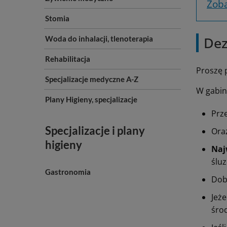
Zoba
Stomia
Dez
Woda do inhalacji, tlenoterapia
Rehabilitacja
Proszę 
Specjalizacje medyczne A-Z
W gabin
Plany Higieny, specjalizacje
Prz
Specjalizacje i plany
Ora
higieny
Naj
śluz
Gastronomia
Dobr
Jeż
śro