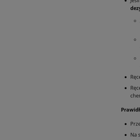
Jeśl
dez
Ręc
Ręce
che
Prawidł
Prz
Na s