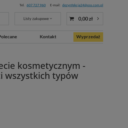
Tel.
607 727 960
E-mail:
dezynfekcja24@oss.com.pl
0,00 zł
Listy zakupowe
Polecane
Kontakt
Wyprzedaż
necie kosmetycznym -
i wszystkich typów