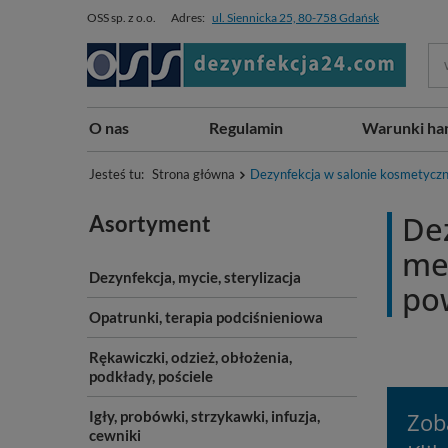
OSS sp. z o.o.
Adres:
ul. Siennicka 25, 80-758 Gdańsk
O nas
Regulamin
Warunki ha
Jesteś tu:
Strona główna
Dezynfekcja w salonie kosmetycz
Dez
Asortyment
me
Dezynfekcja, mycie, sterylizacja
po
Opatrunki, terapia podciśnieniowa
Rękawiczki, odzież, obłożenia,
podkłady, pościele
Igły, probówki, strzykawki, infuzja,
Zob
cewniki