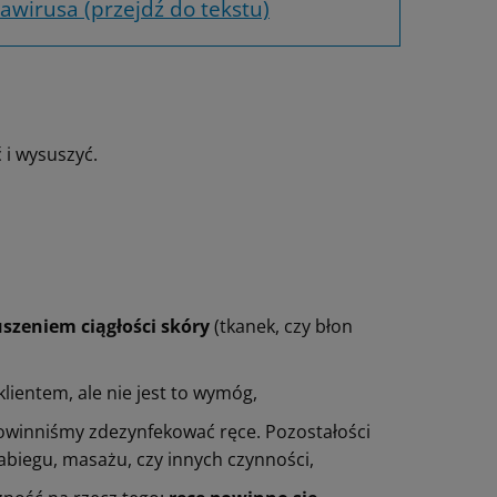
awirusa (przejdź do tekstu)
 i wysuszyć.
uszeniem ciągłości skóry
(tkanek, czy błon
lientem, ale nie jest to wymóg,
owinniśmy zdezynfekować ręce. Pozostałości
iegu, masażu, czy innych czynności,