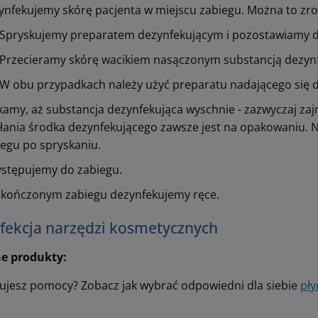
ynfekujemy skórę pacjenta w miejscu zabiegu. Można to zr
Spryskujemy preparatem dezynfekującym i pozostawiamy d
Przecieramy skórę wacikiem nasączonym substancją dezynf
W obu przypadkach należy użyć preparatu nadającego się do
kamy, aż substancja dezynfekująca wyschnie - zazwyczaj zaj
ałania środka dezynfekującego zawsze jest na opakowaniu. N
iegu po spryskaniu.
ystępujemy do zabiegu.
skończonym zabiegu dezynfekujemy ręce.
fekcja narzędzi kosmetycznych
e produkty:
ujesz pomocy? Zobacz jak wybrać odpowiedni dla siebie
pły