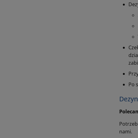
Dez
Cze
dzi
zab
Prz
Po 
Dezyn
Polecan
Potrzeb
nami.