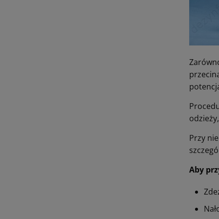
Zarówno
przecin
potencj
Procedu
odzieży
Przy ni
szczegól
Aby prz
Zde
Nał