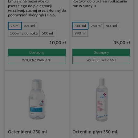
Emulsja na bazie wosku
Roztwór do płukania i odkażania
pszczelego do pielęgnacji
ran w spray-u
wrażliwej, suchej oraz skłonnej do
podrażnień skóry rąk i ciała.
75 ml
330 ml
100 ml
250 ml
500 ml
500 ml z pompką
500 ml
990 ml
10,00 zł
35,00 zł
Dostępny
Dostępny
WYBIERZ WARIANT
WYBIERZ WARIANT
Octenident 250 ml
Octenilin płyn 350 ml.