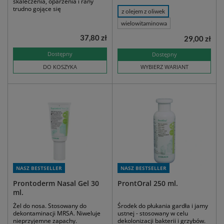
skaleczenia, oparzenia i rany
trudno gojące się
z olejem z oliwek
wielowitaminowa
37,80 zł
29,00 zł
Dostępny
Dostępny
DO KOSZYKA
WYBIERZ WARIANT
NASZ BESTSELLER
NASZ BESTSELLER
Prontoderm Nasal Gel 30
ProntOral 250 ml.
ml.
Żel do nosa. Stosowany do
Środek do płukania gardła i jamy
dekontaminacji MRSA. Niweluje
ustnej - stosowany w celu
nieprzyjemne zapachy.
dekolonizacji bakterii i grzybów.