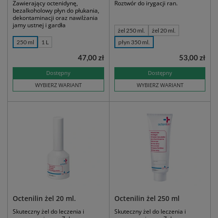
Zawierający octenidynę,
Roztwór do irygacji ran.
bezalkoholowy płyn do płukania,
dekontaminacji oraz nawilżania
jamy ustnej i gardła
żel 250 ml.
żel 20 ml.
250 ml
1 L
płyn 350 ml.
47,00 zł
53,00 zł
Dostępny
Dostępny
WYBIERZ WARIANT
WYBIERZ WARIANT
Octenilin żel 20 ml.
Octenilin żel 250 ml
Skuteczny żel do leczenia i
Skuteczny żel do leczenia i