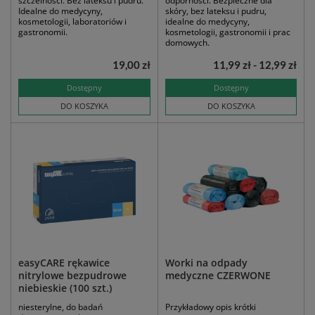
szczelności. Bez lateksu i pudru.
odporności. Bezpieczne dla
Idealne do medycyny,
skóry, bez lateksu i pudru,
kosmetologii, laboratoriów i
idealne do medycyny,
gastronomii.
kosmetologii, gastronomii i prac
domowych.
19,00 zł
11,99 zł - 12,99 zł
Dostępny
Dostępny
DO KOSZYKA
DO KOSZYKA
easyCARE rękawice
Worki na odpady
nitrylowe bezpudrowe
medyczne CZERWONE
niebieskie (100 szt.)
niesterylne, do badań
Przykładowy opis krótki