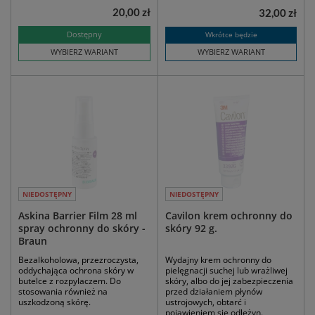
20,00 zł
32,00 zł
Dostępny
Wkrótce będzie
WYBIERZ WARIANT
WYBIERZ WARIANT
NIEDOSTĘPNY
NIEDOSTĘPNY
Askina Barrier Film 28 ml
Cavilon krem ochronny do
spray ochronny do skóry -
skóry 92 g.
Braun
Bezalkoholowa, przezroczysta,
Wydajny krem ochronny do
oddychająca ochrona skóry w
pielęgnacji suchej lub wrażliwej
butelce z rozpylaczem. Do
skóry, albo do jej zabezpieczenia
stosowania również na
przed działaniem płynów
uszkodzoną skórę.
ustrojowych, obtarć i
pojawieniem się odleżyn.