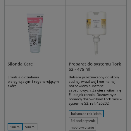
Silonda Care
Preparat do systemu Tork
S2 - 475 ml
Emulsja o działaniu
Balsam przeznaczony do skóry
pielęgnującym i regenerującym
suchej, wrażliwej i normalnej,
skórę.
pozbawiony substancji
zapachowych. Zawiera witaminę
E i olejek canola. Dozowany z
pomocą dozowników Tork mini w
systemie S2. ref: 420202
balsam do rąk i ciała
żel pod prysznic
100 ml
500 ml
mydło w pianie