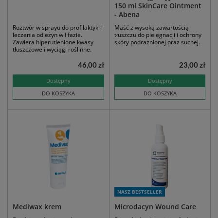
150 ml SkinCare Ointment
- Abena
Roztwór w sprayu do profilaktyki i
Maść z wysoką zawartością
leczenia odleżyn w I fazie.
tłuszczu do pielęgnacji i ochrony
Zawiera hiperutlenione kwasy
skóry podrażnionej oraz suchej.
tłuszczowe i wyciągi roślinne.
46,00 zł
23,00 zł
Dostępny
Dostępny
DO KOSZYKA
DO KOSZYKA
NASZ BESTSELLER
Mediwax krem
Microdacyn Wound Care