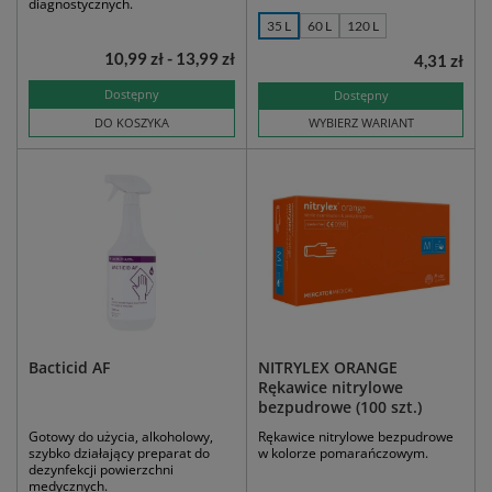
diagnostycznych.
35 L
60 L
120 L
10,99 zł - 13,99 zł
4,31 zł
Dostępny
Dostępny
DO KOSZYKA
WYBIERZ WARIANT
Bacticid AF
NITRYLEX ORANGE
Rękawice nitrylowe
bezpudrowe (100 szt.)
Gotowy do użycia, alkoholowy,
Rękawice nitrylowe bezpudrowe
szybko działający preparat do
w kolorze pomarańczowym.
dezynfekcji powierzchni
medycznych.