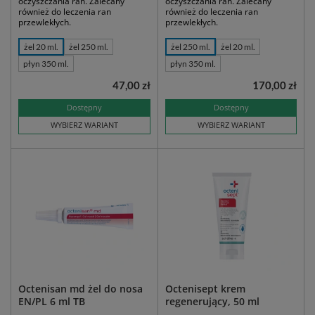
oczyszczania ran. Zalecany
oczyszczania ran. Zalecany
również do leczenia ran
również do leczenia ran
przewlekłych.
przewlekłych.
żel 20 ml.
żel 250 ml.
żel 250 ml.
żel 20 ml.
płyn 350 ml.
płyn 350 ml.
47,00 zł
170,00 zł
Dostępny
Dostępny
WYBIERZ WARIANT
WYBIERZ WARIANT
Octenisan md żel do nosa
Octenisept krem
EN/PL 6 ml TB
regenerujący, 50 ml