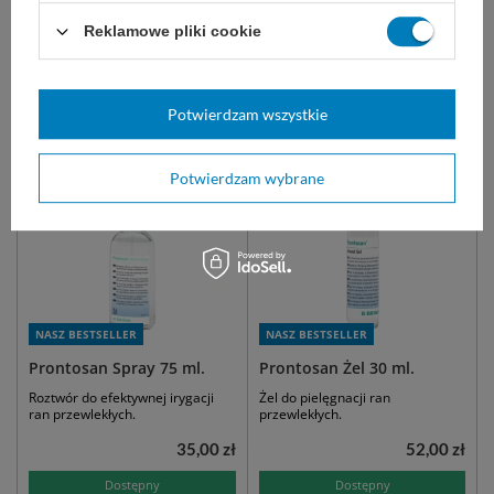
47,00 zł
Reklamowe pliki cookie
Najniższa cena z 30 dni przed obniżką:
45,00 zł
Dostępny
Dostępny
WYBIERZ WARIANT
DO KOSZYKA
Potwierdzam wszystkie
Potwierdzam wybrane
NASZ BESTSELLER
NASZ BESTSELLER
Prontosan Spray 75 ml.
Prontosan Żel 30 ml.
Roztwór do efektywnej irygacji
Żel do pielęgnacji ran
ran przewlekłych.
przewlekłych.
35,00 zł
52,00 zł
Dostępny
Dostępny