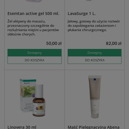
Esemtan active gel 500 ml.
LavaSurge 1 L.
Żel aktywny do masażu,
Jałowy, gotowy do użycia roztwór
przeznaczony szczególnie do
do zapobiegania zakażeniom i
rozluźniania mięśni u pacjentów
płukania chirurgicznego.
obłożnie chorych.
50,00 zł
82,00 zł
Dostępny
Dostępny
DO KOSZYKA
DO KOSZYKA
Linovera 30 ml
Maść Pielęgnacyjna Abena