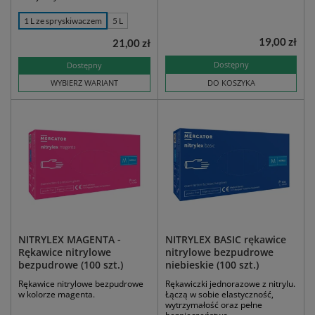
1 L ze spryskiwaczem
5 L
19,00 zł
21,00 zł
Dostępny
Dostępny
WYBIERZ WARIANT
DO KOSZYKA
NITRYLEX MAGENTA -
NITRYLEX BASIC rękawice
Rękawice nitrylowe
nitrylowe bezpudrowe
bezpudrowe (100 szt.)
niebieskie (100 szt.)
Rękawice nitrylowe bezpudrowe
Rękawiczki jednorazowe z nitrylu.
w kolorze magenta.
Łączą w sobie elastyczność,
wytrzymałość oraz pełne