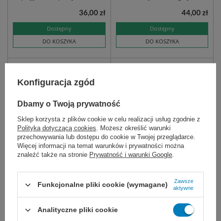
36,00 zł
44,00 zł
Dostępny
Dostępny
DO KOSZYKA
DO KOSZYKA
Konfiguracja zgód
Dbamy o Twoją prywatność
Sklep korzysta z plików cookie w celu realizacji usług zgodnie z
Polityką dotyczącą cookies
. Możesz określić warunki
przechowywania lub dostępu do cookie w Twojej przeglądarce.
NASZ BESTSELLER
Więcej informacji na temat warunków i prywatności można
znaleźć także na stronie
Prywatność i warunki Google
.
Prontosan - roztwór do
Prontosan Acute Wound
płukania ran
Gel 30 g
Roztwór efektywnej irygacji ran
Żel do pielęgnacji ran
Zawsze
Funkcjonalne pliki cookie (wymagane)
przewlekłych.
przewlekłych.
aktywne
350 ml
1 L
40 ml
Analityczne pliki cookie
39,00 zł
Cena regularna:
50,00 zł